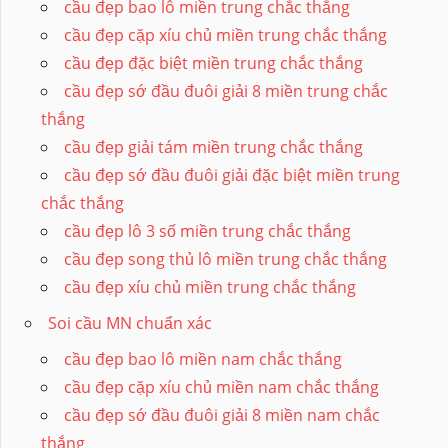
cầu đẹp bao lô miền trung chắc thắng
cầu đẹp cặp xíu chủ miền trung chắc thắng
cầu đẹp đặc biệt miền trung chắc thắng
cầu đẹp sớ đầu đuôi giải 8 miền trung chắc
thắng
cầu đẹp giải tám miền trung chắc thắng
cầu đẹp sớ đầu đuôi giải đặc biệt miền trung
chắc thắng
cầu đẹp lô 3 số miền trung chắc thắng
cầu đẹp song thủ lô miền trung chắc thắng
cầu đẹp xíu chủ miền trung chắc thắng
Soi cầu MN chuẩn xác
cầu đẹp bao lô miền nam chắc thắng
cầu đẹp cặp xíu chủ miền nam chắc thắng
cầu đẹp sớ đầu đuôi giải 8 miền nam chắc
thắng