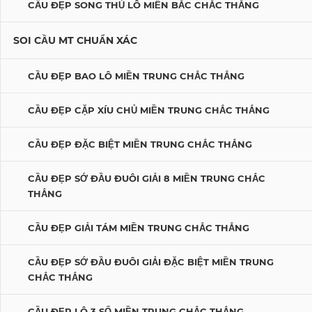
CẦU ĐẸP SONG THỦ LÔ MIỀN BẮC CHẮC THẮNG
SOI CẦU MT CHUẨN XÁC
CẦU ĐẸP BAO LÔ MIỀN TRUNG CHẮC THẮNG
CẦU ĐẸP CẶP XÍU CHỦ MIỀN TRUNG CHẮC THẮNG
CẦU ĐẸP ĐẶC BIỆT MIỀN TRUNG CHẮC THẮNG
CẦU ĐẸP SỚ ĐẦU ĐUÔI GIẢI 8 MIỀN TRUNG CHẮC
THẮNG
CẦU ĐẸP GIẢI TÁM MIỀN TRUNG CHẮC THẮNG
CẦU ĐẸP SỚ ĐẦU ĐUÔI GIẢI ĐẶC BIỆT MIỀN TRUNG
CHẮC THẮNG
CẦU ĐẸP LÔ 3 SỐ MIỀN TRUNG CHẮC THẮNG