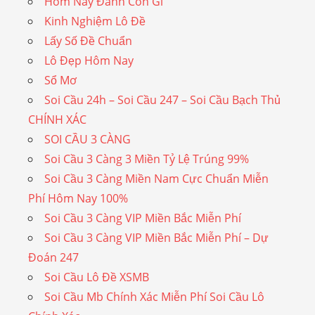
Hôm Nay Đánh Con Gì
Kinh Nghiệm Lô Đề
Lấy Số Đề Chuẩn
Lô Đẹp Hôm Nay
Sổ Mơ
Soi Cầu 24h – Soi Cầu 247 – Soi Cầu Bạch Thủ
CHÍNH XÁC
SOI CẦU 3 CÀNG
Soi Cầu 3 Càng 3 Miền Tỷ Lệ Trúng 99%
Soi Cầu 3 Càng Miền Nam Cực Chuẩn Miễn
Phí Hôm Nay 100%
Soi Cầu 3 Càng VIP Miền Bắc Miễn Phí
Soi Cầu 3 Càng VIP Miền Bắc Miễn Phí – Dự
Đoán 247
Soi Cầu Lô Đề XSMB
Soi Cầu Mb Chính Xác Miễn Phí Soi Cầu Lô