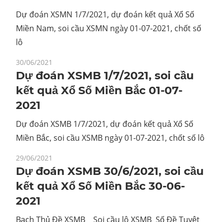
Dự đoán XSMN 1/7/2021, dự đoán kết quả Xổ Số
Miền Nam, soi cầu XSMN ngày 01-07-2021, chốt số
lô
30/06/2021
Dự đoán XSMB 1/7/2021, soi cầu
kết quả Xổ Số Miền Bắc 01-07-
2021
Dự đoán XSMB 1/7/2021, dự đoán kết quả Xổ Số
Miền Bắc, soi cầu XSMB ngày 01-07-2021, chốt số lô
29/06/2021
Dự đoán XSMB 30/6/2021, soi cầu
kết quả Xổ Số Miền Bắc 30-06-
2021
Bạch Thủ Đề XSMB Soi cầu lô XSMB Số Đề Tuyệt