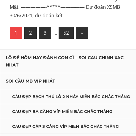
Mật —————-*****————— Dự đoán XSMB
30/6/2021, dự đoán kết
Phân
Next
1
2
3
…
52
»
Posts
trang
bài
LÔ ĐỀ HÔM NAY ĐÁNH CON GÌ – SOI CAU CHINH XAC
viết
NHAT
SOI CẦU MB VÍP NHẤT
CẦU ĐẸP BẠCH THỦ LÔ 2 NHÁY MIỀN BẮC CHẮC THẮNG
CẦU ĐẸP BA CÀNG VÍP MIỀN BẮC CHẮC THẮNG
CẦU ĐẸP CẶP 3 CÀNG VÍP MIỀN BẮC CHẮC THẮNG