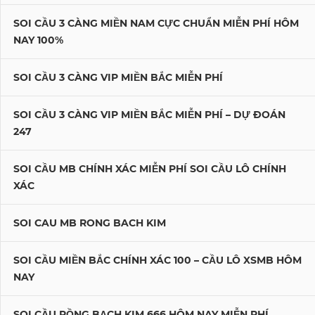
SOI CẦU 3 CÀNG MIỀN NAM CỰC CHUẨN MIỄN PHÍ HÔM
NAY 100%
SOI CẦU 3 CÀNG VIP MIỀN BẮC MIỄN PHÍ
SOI CẦU 3 CÀNG VIP MIỀN BẮC MIỄN PHÍ – DỰ ĐOÁN
247
SOI CẦU MB CHÍNH XÁC MIỄN PHÍ SOI CẦU LÔ CHÍNH
XÁC
SOI CAU MB RONG BACH KIM
SOI CẦU MIỀN BẮC CHÍNH XÁC 100 – CẦU LÔ XSMB HÔM
NAY
SOI CẦU RỒNG BẠCH KIM 666 HÔM NAY MIỄN PHÍ