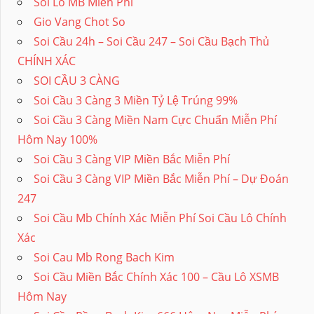
Soi Lô MB Miễn Phí
Gio Vang Chot So
Soi Cầu 24h – Soi Cầu 247 – Soi Cầu Bạch Thủ
CHÍNH XÁC
SOI CẦU 3 CÀNG
Soi Cầu 3 Càng 3 Miền Tỷ Lệ Trúng 99%
Soi Cầu 3 Càng Miền Nam Cực Chuẩn Miễn Phí
Hôm Nay 100%
Soi Cầu 3 Càng VIP Miền Bắc Miễn Phí
Soi Cầu 3 Càng VIP Miền Bắc Miễn Phí – Dự Đoán
247
Soi Cầu Mb Chính Xác Miễn Phí Soi Cầu Lô Chính
Xác
Soi Cau Mb Rong Bach Kim
Soi Cầu Miền Bắc Chính Xác 100 – Cầu Lô XSMB
Hôm Nay