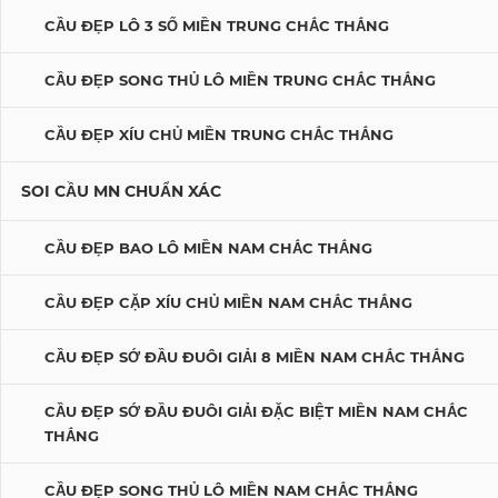
CẦU ĐẸP LÔ 3 SỐ MIỀN TRUNG CHẮC THẮNG
CẦU ĐẸP SONG THỦ LÔ MIỀN TRUNG CHẮC THẮNG
CẦU ĐẸP XÍU CHỦ MIỀN TRUNG CHẮC THẮNG
SOI CẦU MN CHUẨN XÁC
CẦU ĐẸP BAO LÔ MIỀN NAM CHẮC THẮNG
CẦU ĐẸP CẶP XÍU CHỦ MIỀN NAM CHẮC THẮNG
CẦU ĐẸP SỚ ĐẦU ĐUÔI GIẢI 8 MIỀN NAM CHẮC THẮNG
CẦU ĐẸP SỚ ĐẦU ĐUÔI GIẢI ĐẶC BIỆT MIỀN NAM CHẮC
THẮNG
CẦU ĐẸP SONG THỦ LÔ MIỀN NAM CHẮC THẮNG