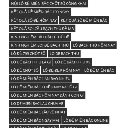
HỘI LÔ ĐỀ MIỀN BẮC CHỐT SỐ CÔNG KHAI
KẾT QUẢ ĐỀ MIỀN BẮC 100 NGÀY
KẾT QUẢ SỐ ĐỀ HÔM NAY
KẾT QUẢ SỐ ĐỀ MIỀN BẮC
KẾT QUẢ SOI CẦU BẠCH THỦ ĐỀ MB
KINH NGHIỆM BẮT BẠCH THỦ ĐỀ
KINH NGHIỆM SOI ĐỀ BẠCH THỦ
LÔ BẠCH THỦ HÔM NAY
LÔ ĐỀ 799 CHỐT SỐ
LO DE BACH THU
LÔ ĐỀ BẠCH THỦ LÀ GÌ
LÔ ĐỀ BẠCH THỦ XS
LÔ ĐỀ CHỐT SỐ
LÔ ĐỀ ĐẸP HÔM NAY
LÔ ĐỀ MIỀN BẮC
LÔ ĐỀ MIỀN BẮC 1 ĂN BAO NHIÊU
LÔ ĐỀ MIỀN BẮC CHIỀU NAY RA SỐ GÌ
LÔ ĐỀ MIỀN BẮC HÔM NAY ĐÁNH CON GÌ
LO DE MIEN BAC LAU CHUA VE
LÔ ĐỀ MIỀN BẮC LÂU VỀ NHẤT
LÔ ĐỀ MIỀN BẮC NGÀY MAI
LÔ ĐỀ MIỀN BẮC ONLINE