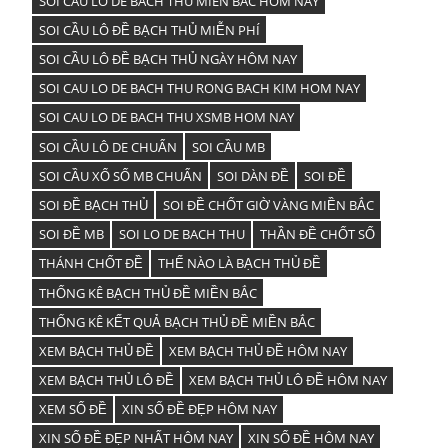
SOI CAU LO DE BACH THU MIEN BAC HOM NAY
SOI CẦU LÔ ĐỀ BẠCH THỦ MIỄN PHÍ
SOI CẦU LÔ ĐỀ BẠCH THỦ NGÀY HÔM NAY
SOI CAU LO DE BACH THU RONG BACH KIM HOM NAY
SOI CAU LO DE BACH THU XSMB HOM NAY
SOI CẦU LÔ DE CHUẨN
SOI CẦU MB
SOI CẦU XỔ SỐ MB CHUẨN
SOI DÀN ĐỀ
SOI ĐỀ
SOI ĐỀ BẠCH THỦ
SOI ĐỀ CHỐT GIỜ VÀNG MIỀN BẮC
SOI ĐỀ MB
SOI LO DE BACH THU
THẦN ĐỀ CHỐT SỐ
THÁNH CHỐT ĐỀ
THẾ NÀO LÀ BẠCH THỦ ĐỀ
THỐNG KÊ BẠCH THỦ ĐỀ MIỀN BẮC
THỐNG KÊ KẾT QUẢ BẠCH THỦ ĐỀ MIỀN BẮC
XEM BẠCH THỦ ĐỀ
XEM BẠCH THỦ ĐỀ HÔM NAY
XEM BẠCH THỦ LÔ ĐỀ
XEM BẠCH THỦ LÔ ĐỀ HÔM NAY
XEM SỐ ĐỀ
XIN SỐ ĐỀ ĐẸP HÔM NAY
XIN SỐ ĐỀ ĐẸP NHẤT HÔM NAY
XIN SỐ ĐỀ HÔM NAY