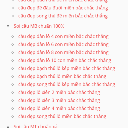
cầu đẹp đề đầu đuôi miền bắc chắc thắng
cầu đẹp song thủ đề miền bắc chắc thắng
Soi cầu MB chuẩn 100%
cầu đẹp dàn lô 4 con miền bắc chắc thắng
cầu đẹp dàn lô 6 con miền bắc chắc thắng
cầu đẹp dàn lô 8 con miền bắc chắc thắng
cầu đẹp dàn lô 10 con miền bắc chắc thắng
cầu đẹp bạch thủ lô kép miền bắc chắc thắng
cầu đẹp bạch thủ lô miền bắc chắc thắng
cầu đẹp song thủ lô kép miền bắc chắc thắng
cầu đẹp lô xiên 2 miền bắc chắc thắng
cầu đẹp lô xiên 3 miền bắc chắc thắng
cầu đẹp lô xiên 4 miền bắc chắc thắng
cầu đẹp song thủ lô miền bắc chắc thắng
Soi cầu MT chuẩn xác