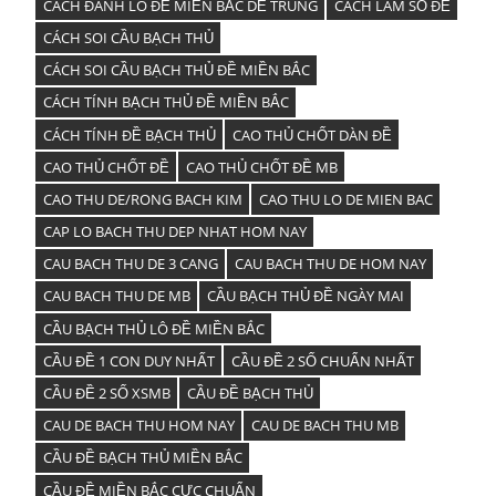
CÁCH ĐÁNH LÔ ĐỀ MIỀN BẮC DỄ TRÚNG
CÁCH LÀM SỐ ĐỀ
CÁCH SOI CẦU BẠCH THỦ
CÁCH SOI CẦU BẠCH THỦ ĐỀ MIỀN BẮC
CÁCH TÍNH BẠCH THỦ ĐỀ MIỀN BẮC
CÁCH TÍNH ĐỀ BẠCH THỦ
CAO THỦ CHỐT DÀN ĐỀ
CAO THỦ CHỐT ĐỀ
CAO THỦ CHỐT ĐỀ MB
CAO THU DE/RONG BACH KIM
CAO THU LO DE MIEN BAC
CAP LO BACH THU DEP NHAT HOM NAY
CAU BACH THU DE 3 CANG
CAU BACH THU DE HOM NAY
CAU BACH THU DE MB
CẦU BẠCH THỦ ĐỀ NGÀY MAI
CẦU BẠCH THỦ LÔ ĐỀ MIỀN BẮC
CẦU ĐỀ 1 CON DUY NHẤT
CẦU ĐỀ 2 SỐ CHUẨN NHẤT
CẦU ĐỀ 2 SỐ XSMB
CẦU ĐỀ BẠCH THỦ
CAU DE BACH THU HOM NAY
CAU DE BACH THU MB
CẦU ĐỀ BẠCH THỦ MIỀN BẮC
CẦU ĐỀ MIỀN BẮC CỰC CHUẨN