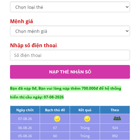
Mệnh giá
Nhập số điện thoại
Bạn đã nạp 0đ, Bạn vui lòng nạp thêm 700.000đ để hệ thống
hiển thị cầu ngày: 07-08-2026
Ngày chốt
Bạch thủ đề
Kết quả
Theo
07-08-26
06-08-26
67
Trúng
924
05-08-26
60
Trúng
892