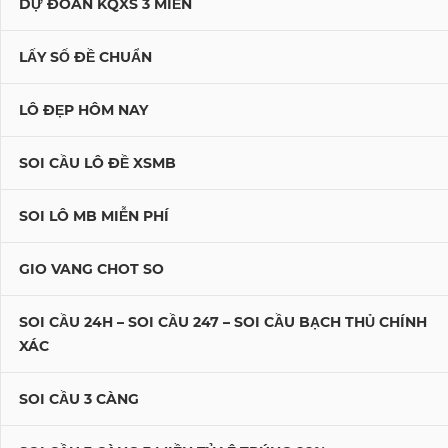
DỰ ĐOÁN KQXS 3 MIỀN
LẤY SỐ ĐỀ CHUẨN
LÔ ĐẸP HÔM NAY
SOI CẦU LÔ ĐỀ XSMB
SOI LÔ MB MIỄN PHÍ
GIO VANG CHOT SO
SOI CẦU 24H – SOI CẦU 247 – SOI CẦU BẠCH THỦ CHÍNH
XÁC
SOI CẦU 3 CÀNG