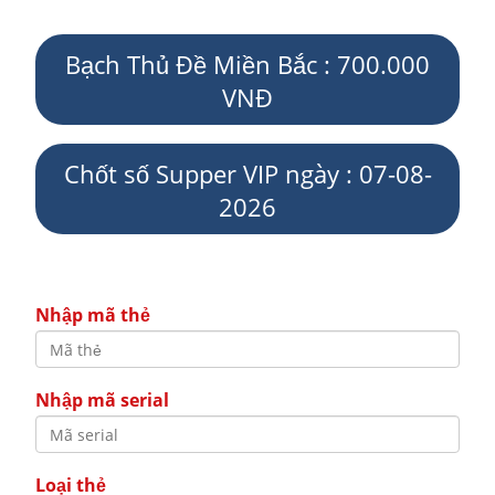
Bạch Thủ Đề Miền Bắc : 700.000
VNĐ
Chốt số Supper VIP ngày : 07-08-
2026
Nhập mã thẻ
Nhập mã serial
Loại thẻ