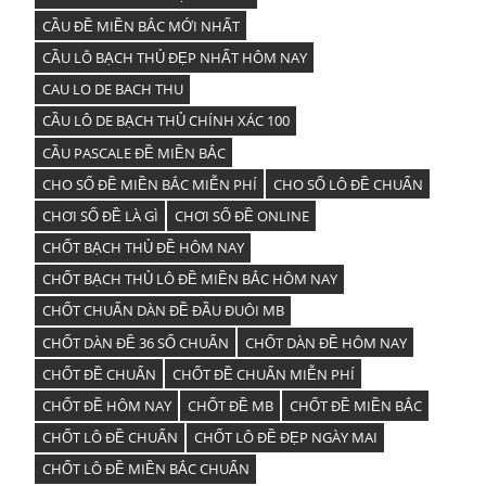
CẦU ĐỀ MIỀN BẮC MỚI NHẤT
CẦU LÔ BẠCH THỦ ĐẸP NHẤT HÔM NAY
CAU LO DE BACH THU
CẦU LÔ DE BẠCH THỦ CHÍNH XÁC 100
CẦU PASCALE ĐỀ MIỀN BẮC
CHO SỐ ĐỀ MIỀN BẮC MIỄN PHÍ
CHO SỐ LÔ ĐỀ CHUẨN
CHƠI SỐ ĐỀ LÀ GÌ
CHƠI SỐ ĐỀ ONLINE
CHỐT BẠCH THỦ ĐỀ HÔM NAY
CHỐT BẠCH THỦ LÔ ĐỀ MIỀN BẮC HÔM NAY
CHỐT CHUẨN DÀN ĐỀ ĐẦU ĐUÔI MB
CHỐT DÀN ĐỀ 36 SỐ CHUẨN
CHỐT DÀN ĐỀ HÔM NAY
CHỐT ĐỀ CHUẨN
CHỐT ĐỀ CHUẨN MIỄN PHÍ
CHỐT ĐỀ HÔM NAY
CHỐT ĐỀ MB
CHỐT ĐỀ MIỀN BẮC
CHỐT LÔ ĐỀ CHUẨN
CHỐT LÔ ĐỀ ĐẸP NGÀY MAI
CHỐT LÔ ĐỀ MIỀN BẮC CHUẨN