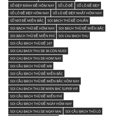
SỐ ĐẸP ĐÁNH ĐỀ HÔM NAY
SỐ LÔ ĐỀ
SỐ LÔ ĐỀ ĐẸP
SỐ LÔ ĐỀ ĐẸP HÔM NAY
SỐ LÔ ĐỀ ĐẸP NHẤT HÔM NAY
SỔ MƠ ĐỀ MIỀN BẮC
SOI BẠCH THỦ ĐỀ CHUẨN
SOI BẠCH THỦ ĐỀ HÔM NAY
SOI BẠCH THỦ ĐỀ MIỀN BẮC
SOI BẠCH THỦ ĐỀ MIỄN PHÍ
SOI CAU BACH THU
SOI CẦU BẠCH THỦ ĐỀ 247
SOI CAU BACH THU DE 36 CON NUOI
SOI CAU BACH THU DE HOM NAY
SOI CẦU BẠCH THỦ ĐỀ MB
SOI CẦU BẠCH THỦ ĐỀ MIỀN BẮC
SOI CẦU BẠCH THỦ ĐỀ MIỀN BẮC HÔM NAY
SOI CAU BACH THU DE MIEN BAC SUPER VIP
SOI CẦU BẠCH THỦ ĐỀ MIỄN PHÍ
SOI CẦU BẠCH THỦ ĐỀ NGÀY HÔM NAY
SOI CAU BACH THU DE NGAY MAI
SOI CẦU BẠCH THỦ LÔ