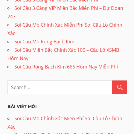
Soi Cầu 3 Càng VIP Miền Bắc Miễn Phí – Dự Đoán
247
Soi Cầu Mb Chính Xác Miễn Phí Soi Cầu Lô Chính
Xác
Soi Cau Mb Rong Bach Kim
Soi Cầu Miền Bắc Chính Xác 100 – Cầu Lô XSMB
Hôm Nay
Soi Cầu Rồng Bạch Kim 666 Hôm Nay Miễn Phí
BÀI VIẾT MỚI
Soi Cầu Mb Chính Xác Miễn Phí Soi Cầu Lô Chính
Xác