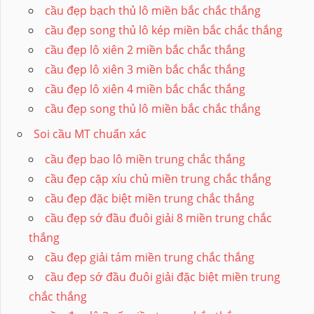
cầu đẹp bạch thủ lô miền bắc chắc thắng
cầu đẹp song thủ lô kép miền bắc chắc thắng
cầu đẹp lô xiên 2 miền bắc chắc thắng
cầu đẹp lô xiên 3 miền bắc chắc thắng
cầu đẹp lô xiên 4 miền bắc chắc thắng
cầu đẹp song thủ lô miền bắc chắc thắng
Soi cầu MT chuẩn xác
cầu đẹp bao lô miền trung chắc thắng
cầu đẹp cặp xíu chủ miền trung chắc thắng
cầu đẹp đặc biệt miền trung chắc thắng
cầu đẹp sớ đầu đuôi giải 8 miền trung chắc
thắng
cầu đẹp giải tám miền trung chắc thắng
cầu đẹp sớ đầu đuôi giải đặc biệt miền trung
chắc thắng