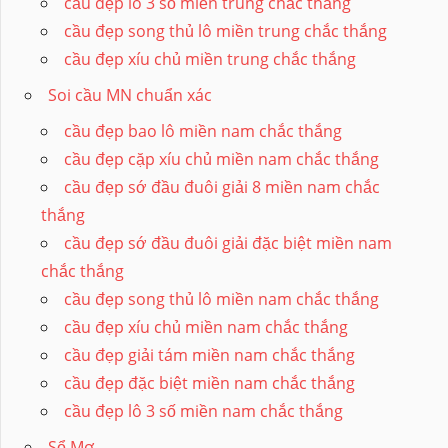
cầu đẹp lô 3 số miền trung chắc thắng
cầu đẹp song thủ lô miền trung chắc thắng
cầu đẹp xíu chủ miền trung chắc thắng
Soi cầu MN chuẩn xác
cầu đẹp bao lô miền nam chắc thắng
cầu đẹp cặp xíu chủ miền nam chắc thắng
cầu đẹp sớ đầu đuôi giải 8 miền nam chắc
thắng
cầu đẹp sớ đầu đuôi giải đặc biệt miền nam
chắc thắng
cầu đẹp song thủ lô miền nam chắc thắng
cầu đẹp xíu chủ miền nam chắc thắng
cầu đẹp giải tám miền nam chắc thắng
cầu đẹp đặc biệt miền nam chắc thắng
cầu đẹp lô 3 số miền nam chắc thắng
Sổ Mơ