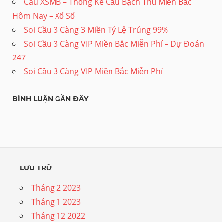
Cau XSMB – Thống Kê Cầu Bạch Thủ Miền Bắc
Hôm Nay – Xổ Số
Soi Cầu 3 Càng 3 Miền Tỷ Lệ Trúng 99%
Soi Cầu 3 Càng VIP Miền Bắc Miễn Phí – Dự Đoán
247
Soi Cầu 3 Càng VIP Miền Bắc Miễn Phí
BÌNH LUẬN GẦN ĐÂY
LƯU TRỮ
Tháng 2 2023
Tháng 1 2023
Tháng 12 2022