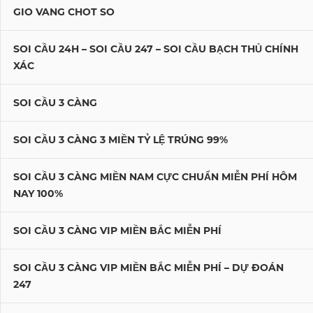
GIO VANG CHOT SO
SOI CẦU 24H – SOI CẦU 247 – SOI CẦU BẠCH THỦ CHÍNH
XÁC
SOI CẦU 3 CÀNG
SOI CẦU 3 CÀNG 3 MIỀN TỶ LỆ TRÚNG 99%
SOI CẦU 3 CÀNG MIỀN NAM CỰC CHUẨN MIỄN PHÍ HÔM
NAY 100%
SOI CẦU 3 CÀNG VIP MIỀN BẮC MIỄN PHÍ
SOI CẦU 3 CÀNG VIP MIỀN BẮC MIỄN PHÍ – DỰ ĐOÁN
247