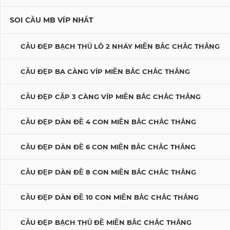
SOI CẦU MB VÍP NHẤT
CẦU ĐẸP BẠCH THỦ LÔ 2 NHÁY MIỀN BẮC CHẮC THẮNG
CẦU ĐẸP BA CÀNG VÍP MIỀN BẮC CHẮC THẮNG
CẦU ĐẸP CẶP 3 CÀNG VÍP MIỀN BẮC CHẮC THẮNG
CẦU ĐẸP DÀN ĐỀ 4 CON MIỀN BẮC CHẮC THẮNG
CẦU ĐẸP DÀN ĐỀ 6 CON MIỀN BẮC CHẮC THẮNG
CẦU ĐẸP DÀN ĐỀ 8 CON MIỀN BẮC CHẮC THẮNG
CẦU ĐẸP DÀN ĐỀ 10 CON MIỀN BẮC CHẮC THẮNG
CẦU ĐẸP BẠCH THỦ ĐỀ MIỀN BẮC CHẮC THẮNG