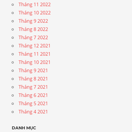
Tháng 11 2022
Tháng 10 2022
Tháng 9 2022
Tháng 8 2022
Tháng 7 2022
Tháng 12 2021
Tháng 11 2021
Tháng 10 2021
Tháng 9 2021
Tháng 8 2021
Tháng 7 2021
Tháng 6 2021
Tháng 5 2021
Tháng 4 2021
DANH MỤC