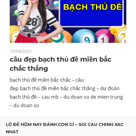
15/04/2021
cầu đẹp bạch thủ đề miền bắc
chắc thắng
bạch thủ đề miền bắc chắc – cầu
đẹp bạch thủ đề miền bắc chắc thắng – dự đoán
bạch thủ đề – cau mb – du doan so de mien trung
– du doan so
LÔ ĐỀ HÔM NAY ĐÁNH CON GÌ – SOI CAU CHINH XAC
NHAT