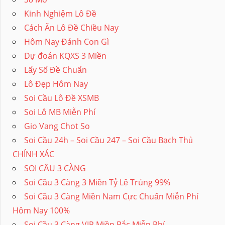
Kinh Nghiệm Lô Đề
Cách Ăn Lô Đề Chiều Nay
Hôm Nay Đánh Con Gì
Dự đoán KQXS 3 Miền
Lấy Số Đề Chuẩn
Lô Đẹp Hôm Nay
Soi Cầu Lô Đề XSMB
Soi Lô MB Miễn Phí
Gio Vang Chot So
Soi Cầu 24h – Soi Cầu 247 – Soi Cầu Bạch Thủ
CHÍNH XÁC
SOI CẦU 3 CÀNG
Soi Cầu 3 Càng 3 Miền Tỷ Lệ Trúng 99%
Soi Cầu 3 Càng Miền Nam Cực Chuẩn Miễn Phí
Hôm Nay 100%
Soi Cầu 3 Càng VIP Miền Bắc Miễn Phí