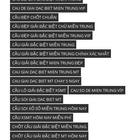
CAU DE GIAI DAC BIET MIEN TRUNG VIP
CẦU ĐẸP CHỐT CHUẨN
CẦU ĐẸP GIẢI ĐẶC BIỆT CHỦ MIỀN TRUNG
CẦU ĐẸP GIẢI ĐẶC BIỆT MIỀN TRUNG VIP
CẦU GIẢI ĐẶC BIỆT MIỀN TRUNG
CẦU GIẢI ĐẶC BIỆT MIỀN TRUNG CHÍNH XÁC NHẤT
CẦU GIẢI ĐẶC BIỆT MIEN TRUNG ĐẸP
CAU GIAI DAC BIET MIEN TRUNG MT
CAU GIAI DAC BIET MT CHAY 5 NGAY
CẦU LÔ GIẢI ĐẶC BIỆT XSMT
CAU SO DE MIEN TRUNG VÍP
CẦU SOI GIAI DAC BIET MT
CẦU SOI XỔ SỐ MIỀN TRUNG HÔM NAY
CẦU XSMT HÔM NAY MIỄN PHÍ
CHỐT CẦU GIẢI ĐẶC BIỆT MIỀN TRUNG
CHỐT CẦU GIẢI ĐẶC BIỆT MT HÔM NAY