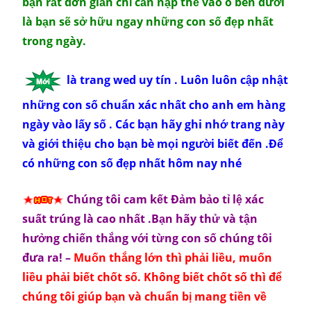
bạn rất đơn giản chỉ cần nạp thẻ vào ô bên dưới
là bạn sẽ sở hữu ngay những con số đẹp nhất
trong ngày.
là trang wed uy tín . Luôn luôn cập nhật
những con số chuẩn xác nhất cho anh em hàng
ngày vào lấy số . Các bạn hãy ghi nhớ trang này
và giới thiệu cho bạn bè mọi người biết đến .Để
có những con số đẹp nhất hôm nay nhé
Chúng tôi cam kết Đảm bảo tỉ lệ xác
suất trúng là cao nhất .Bạn hãy thử và tận
hưởng chiến thắng với từng con số chúng tôi
đưa ra! –
Muốn thắng lớn thì phải liều, muốn
liều phải biết chốt số. Không biết chốt số thì để
chúng tôi giúp bạn và chuẩn bị mang tiền về