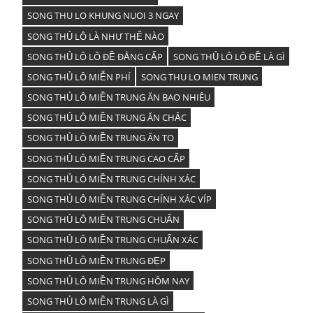
SONG THU LO KHUNG NUOI 3 NGAY
SONG THỦ LÔ LÀ NHƯ THẾ NÀO
SONG THỦ LÔ LÔ ĐỀ ĐẲNG CẤP
SONG THỦ LÔ LÔ ĐỀ LÀ GÌ
SONG THỦ LÔ MIỄN PHÍ
SONG THU LO MIEN TRUNG
SONG THỦ LÔ MIỀN TRUNG ĂN BAO NHIÊU
SONG THỦ LÔ MIỀN TRUNG ĂN CHẮC
SONG THỦ LÔ MIỀN TRUNG ĂN TO
SONG THỦ LÔ MIỀN TRUNG CAO CẤP
SONG THỦ LÔ MIỀN TRUNG CHÍNH XÁC
SONG THỦ LÔ MIỀN TRUNG CHÍNH XÁC VÍP
SONG THỦ LÔ MIỀN TRUNG CHUẨN
SONG THỦ LÔ MIỀN TRUNG CHUẨN XÁC
SONG THỦ LÔ MIỀN TRUNG ĐẸP
SONG THỦ LÔ MIỀN TRUNG HÔM NAY
SONG THỦ LÔ MIỀN TRUNG LÀ GÌ