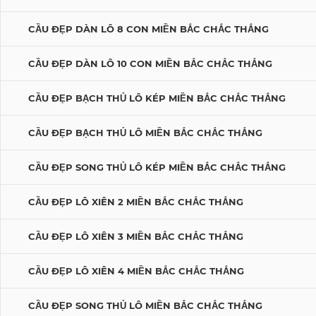
CẦU ĐẸP DÀN LÔ 8 CON MIỀN BẮC CHẮC THẮNG
CẦU ĐẸP DÀN LÔ 10 CON MIỀN BẮC CHẮC THẮNG
CẦU ĐẸP BẠCH THỦ LÔ KÉP MIỀN BẮC CHẮC THẮNG
CẦU ĐẸP BẠCH THỦ LÔ MIỀN BẮC CHẮC THẮNG
CẦU ĐẸP SONG THỦ LÔ KÉP MIỀN BẮC CHẮC THẮNG
CẦU ĐẸP LÔ XIÊN 2 MIỀN BẮC CHẮC THẮNG
CẦU ĐẸP LÔ XIÊN 3 MIỀN BẮC CHẮC THẮNG
CẦU ĐẸP LÔ XIÊN 4 MIỀN BẮC CHẮC THẮNG
CẦU ĐẸP SONG THỦ LÔ MIỀN BẮC CHẮC THẮNG