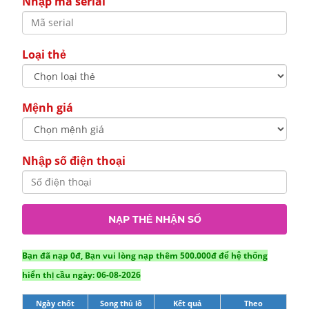
Nhập mã serial
Loại thẻ
Mệnh giá
Nhập số điện thoại
Bạn đã nạp 0đ, Bạn vui lòng nạp thêm 500.000đ để hệ thống
hiển thị cầu ngày: 06-08-2026
Ngày chốt
Song thủ lô
Kết quả
Theo