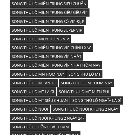
SONG THỦ LÔ MIỀN TRUNG SIÊU CHUẨN
SONG THỦ LÔ MIỀN TRUNG SIÊU SIÊU VÍP
SONG THỦ LÔ MIỀN TRUNG SỐ VIP ĐẸP
SONG THỦ LÔ MIỀN TRUNG SUPER VIP
SONG THU LO MIEN TRUNG VIP
SONG THỦ LÔ MIỀN TRUNG VÍP CHÍNH XÁC
SONG THỦ LÔ MIỀN TRUNG VÍP NHẤT
SONG THỦ LÔ MIỀN TRUNG VÍP NHẤT HÔM NAY
SONG THU LO MN HOM NAY
SONG THỦ LÔ MT
SONG THỦ LÔ MT ĂN TO
SONG THU LO MT HOM NAY
SONG THU LO MT LA GI
SONG THU LO MT MIEN PHI
SONG THỦ LÔ MT SIÊU CHUẨN
SONG THỦ LÔ NGHĨA LÀ GÌ
SONG THỦ LÔ NUÔI
SONG THỦ LÔ NUÔI KHUNG 2 NGÀY
SONG THỦ LÔ NUÔI KHUNG 2 NGÀY 247
SONG THỦ LÔ RỒNG BẠCH KIM