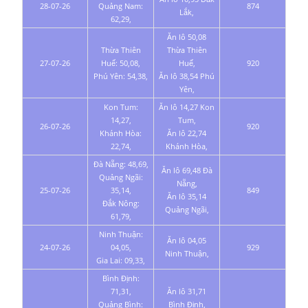
28-07-26
Quảng Nam:
874
Lắk,
62,29,
Ăn lô 50,08
Thừa Thiên
Thừa Thiên
27-07-26
Huế: 50,08,
Huế,
920
Phú Yên: 54,38,
Ăn lô 38,54 Phú
Yên,
Kon Tum:
Ăn lô 14,27 Kon
14,27,
Tum,
26-07-26
920
Khánh Hòa:
Ăn lô 22,74
22,74,
Khánh Hòa,
Đà Nẵng: 48,69,
Ăn lô 69,48 Đà
Quảng Ngãi:
Nẵng,
25-07-26
35,14,
849
Ăn lô 35,14
Đắk Nông:
Quảng Ngãi,
61,79,
Ninh Thuận:
Ăn lô 04,05
24-07-26
04,05,
929
Ninh Thuận,
Gia Lai: 09,33,
Bình Định:
71,31,
Ăn lô 31,71
Quảng Bình:
Bình Định,