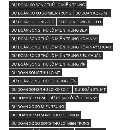
DỰ ĐOÁN KQ SONG THỦ LÔ MIỀN TRUNG
DỰ ĐOÁN KQ XỔ SỐ MIỀN TRUNG
DU DOAN KQXS MT
DỰ ĐOÁN LÔ SONG THỦ
DU DOAN SONG THU LO
DỰ ĐOÁN SONG THỦ LÔ MIỀN TRUNG ĐẸP
DỰ ĐOÁN SONG THỦ LÔ MIỀN TRUNG HÔM NAY
DỰ ĐOÁN SONG THỦ LÔ MIỀN TRUNG HÔM NAY CHUẨN
DỰ ĐOÁN SONG THỦ LÔ MIỀN TRUNG SIÊU CHUẨN
DỰ ĐOÁN SONG THỦ LÔ MIỀN TRUNG VÍP
DU DOAN SONG THU LO MT
DỰ ĐOÁN SONG THỦ LÔ TRÚNG LỚN
DU DOAN SONG THU LO XO SO 24
DỰ ĐOÁN STL MT
DU DOAN XO SO 24
DỰ ĐOÁN XỔ SỐ HÔM NAY
DU DOAN XO SO MIEN TRUNG
DU DOAN XO SO SONG THU LO 3 MIEN
DU DOAN XO SO SONG THU LO MIEN TRUNG