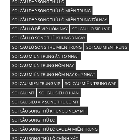
SOI CẦU ĐẸP SONG THỦ LÔ
SOI CẦU ĐẸP SONG THỦ LÔ MIỀN TRUNG
SOI CẦU ĐẸP SONG THỦ LÔ MIỀN TRUNG TỐI NAY
SOI CẦU LÔ ĐỀ VIP HÔM NAY
SOI CAU LO SIEU VIP
SOI CẦU LÔ SONG THỦ KHUNG 3 NGÀY
SOI CẦU LÔ SONG THỦ MIỀN TRUNG
SOI CAU MIEN TRUNG
SOI CẦU MIỀN TRUNG ĂN TO NHẤT
SOI CẦU MIỀN TRUNG HÔM NAY
SOI CẦU MIỀN TRUNG HÔM NAY ĐẸP NHẤT
SOI CAU MIEN TRUNG VIP
SOI CẦU MIỀN TRUNG WAP
SOI CAU MT
SOI CAU SIEU CHUAN
SOI CAU SIEU VIP SONG THU LO MT
SOI CẦU SONG THỦ KHUNG 3 NGÀY MT
SOI CẦU SONG THỦ LÔ
SOI CẦU SONG THỦ LÔ CÁC ĐÀI MIỀN TRUNG
SOI CẦU SONG THỦ LÔ CHÍNH XÁC