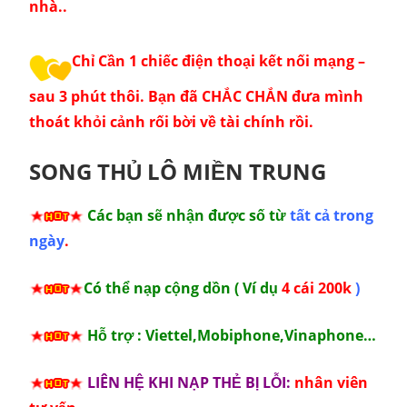
nhà
..
Chỉ Cần 1 chiếc điện thoại kết nối mạng –
sau 3 phút thôi. Bạn đã CHẮC CHẮN đưa mình
thoát khỏi cảnh rối bời về tài chính rồi.
SONG THỦ LÔ MIỀN TRUNG
Các bạn sẽ nhận được số từ
tất cả trong
ngày
.
Có thể nạp cộng dồn ( Ví dụ
4
cái 200k
)
Hỗ trợ : Viettel,Mobiphone,Vinaphone…
LIÊN HỆ KHI NẠP THẺ BỊ LỖI:
nhân viên