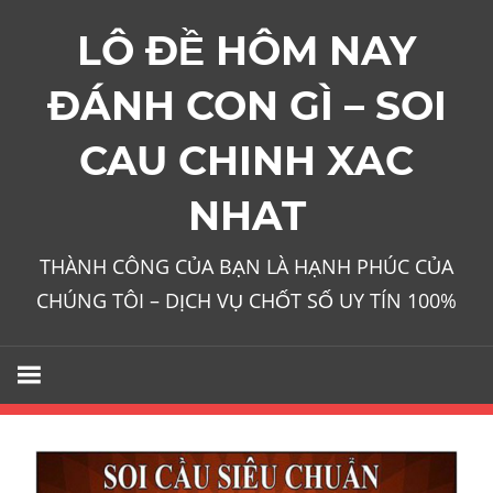
Skip
LÔ ĐỀ HÔM NAY
to
content
ĐÁNH CON GÌ – SOI
CAU CHINH XAC
NHAT
THÀNH CÔNG CỦA BẠN LÀ HẠNH PHÚC CỦA
CHÚNG TÔI – DỊCH VỤ CHỐT SỐ UY TÍN 100%