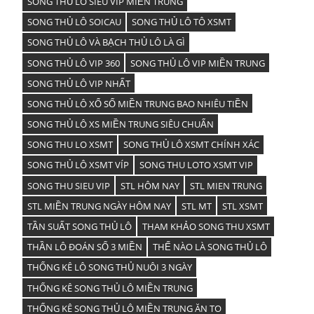
SONG THỦ LÔ SIÊU VIP MIỀN TRUNG
SONG THỦ LÔ SOICAU
SONG THỦ LÔ TÔ XSMT
SONG THỦ LÔ VÀ BẠCH THỦ LÔ LÀ GÌ
SONG THỦ LÔ VIP 360
SONG THỦ LÔ VIP MIỀN TRUNG
SONG THỦ LÔ VIP NHẤT
SONG THỦ LÔ XỔ SỐ MIỀN TRUNG BAO NHIÊU TIỀN
SONG THỦ LÔ XS MIỀN TRUNG SIÊU CHUẨN
SONG THU LO XSMT
SONG THỦ LÔ XSMT CHÍNH XÁC
SONG THỦ LÔ XSMT VÍP
SONG THU LOTO XSMT VIP
SONG THU SIEU VIP
STL HÔM NAY
STL MIEN TRUNG
STL MIỀN TRUNG NGÀY HÔM NAY
STL MT
STL XSMT
TẦN SUẤT SONG THỦ LÔ
THAM KHẢO SONG THU XSMT
THẦN LÔ ĐOÁN SỐ 3 MIỀN
THẾ NÀO LÀ SONG THỦ LÔ
THỐNG KÊ LÔ SONG THỦ NUÔI 3 NGÀY
THỐNG KÊ SONG THỦ LÔ MIỀN TRUNG
THỐNG KÊ SONG THỦ LÔ MIỀN TRUNG ĂN TO