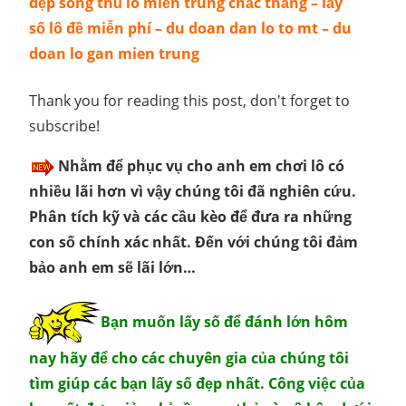
đẹp song thủ lô miền trung chắc thắng – lấy
số lô đề miễn phí – du doan dan lo to mt – du
doan lo gan mien trung
Thank you for reading this post, don't forget to
subscribe!
Nhằm để phục vụ cho anh em chơi lô có
nhiều lãi hơn vì vậy chúng tôi đã nghiên cứu.
Phân tích kỹ và các cầu kèo để đưa ra những
con số chính xác nhất. Đến với chúng tôi đảm
bảo anh em sẽ lãi lớn…
Bạn muốn lấy số để đánh lớn hôm
nay hãy để cho các chuyên gia của chúng tôi
tìm giúp các bạn lấy số đẹp nhất. Công việc của