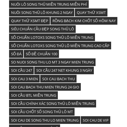
NUÔI LÔ SONG THỦ MIỀN TRUNG MIỄN PHÍ
NUÔI SONG THỦ LÔ KHUNG 2 NGAY
QUAY THỬ XSMT
QUAY THỬ XSMT ĐẸP
RỒNG BẠCH KIM CHỐT SỐ HÔM NAY
SIÊU CHUẨN CẦU ĐẸP SONG THỦ LÔ
SỐ CHUẨN LOTOXS SONG THỦ LÔ MIỀN TRUNG
SỐ CHUẨN LOTOXS SONG THỦ LÔ MIỀN TRUNG CAO CẤP
SỐ ĐÁ
SỐ ĐỀ CHUẨN 100
SO NUOI SONG THU LO MT 3 NGAY MIEN TRUNG
SOI CẦU 247
SOI CẦU 247 NET KHUNG 3 NGÀY
SOI CAU 3 MIEN
SOI CAU BACH THU
SOI CAU BACH THU MIEN TRUNG 24 GIO
SOI CẦU BTL MIỀN TRUNG
SOI CẦU CHÍNH XÁC SONG THỦ LÔ MIỀN TRUNG
SOI CẦU CHỐT SỐ SONG THỦ LÔ MT
SOI CAU DE SONG THU LO MIEN TRUNG
SOI CAU DE VIP