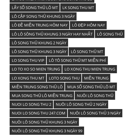
LẤY SỐ SONG THỦ LÔ MT
LK SONG THU MT
LÔ CẶP SONG THỦ KHUNG 3 NGÀY
LÔ ĐỀ MIỀN TRUNG HÔM NAY
LÔ ĐẸP HÔM NAY
LÔ LÔ SÔNG THỦ KHUNG 3 NGÀY HAY NHẤT
LÔ SONG THỦ
LÔ SONG THỦ KHUNG 2 NGÀY
LÔ SONG THỦ KHUNG 3 NGÀY
LÔ SONG THỦ MT
LO SONG THU VIP
LÔ TÔ SONG THỦ MT MIỄN PHÍ
LO TO XO SO MIEN TRUNG
LO XONG THU MIEN TRUNG
LO XONG THU MT
LOTO SONG THU
MIỀN TRUNG
MIỀN TRUNG SONG THỦ LÔ
MUA SỐ SONG THỦ LÔ MT
MUA SONG THỦ LÔ MIỀN TRUNG
NUÔI LÔ SONG THỦ
NUOI LO SONG THU 2
NUÔI LÔ SONG THỦ 2 NGÀY
NUOI LO SONG THU 247.COM
NUÔI LÔ SONG THỦ 3 NGÀY
NUÔI LÔ SONG THỦ KHUNG 3 NGÀY
NUÔI LÔ SONG THỦ KHUNG 3 NGÀY 99