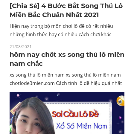
[Chia Sẻ] 4 Bước Bắt Song Thủ Lô
Miền Bắc Chuẩn Nhất 2021
Hiện nay trong bộ môn chơi lô đề có rất nhiều
những hình thức hay có nhiều cách chơi khác
21/08/2021
hôm nay chốt xs song thủ lô miền
nam chắc
xs song thủ lô miền nam xs song thủ lô miền nam
chotlode3mien.com Cách tính lô đề hiệu quả nhất