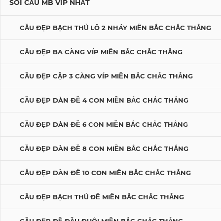
SOI CẦU MB VÍP NHẤT
CẦU ĐẸP BẠCH THỦ LÔ 2 NHÁY MIỀN BẮC CHẮC THẮNG
CẦU ĐẸP BA CÀNG VÍP MIỀN BẮC CHẮC THẮNG
CẦU ĐẸP CẶP 3 CÀNG VÍP MIỀN BẮC CHẮC THẮNG
CẦU ĐẸP DÀN ĐỀ 4 CON MIỀN BẮC CHẮC THẮNG
CẦU ĐẸP DÀN ĐỀ 6 CON MIỀN BẮC CHẮC THẮNG
CẦU ĐẸP DÀN ĐỀ 8 CON MIỀN BẮC CHẮC THẮNG
CẦU ĐẸP DÀN ĐỀ 10 CON MIỀN BẮC CHẮC THẮNG
CẦU ĐẸP BẠCH THỦ ĐỀ MIỀN BẮC CHẮC THẮNG
CẦU ĐẸP ĐỀ ĐẦU ĐUÔI MIỀN BẮC CHẮC THẮNG