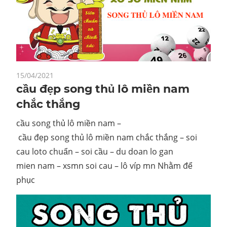
15/04/2021
cầu đẹp song thủ lô miền nam
chắc thắng
cầu song thủ lô miền nam –
cầu đẹp song thủ lô miền nam chắc thắng – soi
cau loto chuẩn – soi cầu – du doan lo gan
mien nam – xsmn soi cau – lô víp mn Nhằm để
phục