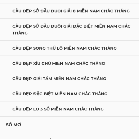
CẦU ĐẸP SỚ ĐẦU ĐUÔI GIẢI 8 MIỀN NAM CHẮC THẮNG
CẦU ĐẸP SỚ ĐẦU ĐUÔI GIẢI ĐẶC BIỆT MIỀN NAM CHẮC
THẮNG
CẦU ĐẸP SONG THỦ LÔ MIỀN NAM CHẮC THẮNG
CẦU ĐẸP XÍU CHỦ MIỀN NAM CHẮC THẮNG
CẦU ĐẸP GIẢI TÁM MIỀN NAM CHẮC THẮNG
CẦU ĐẸP ĐẶC BIỆT MIỀN NAM CHẮC THẮNG
CẦU ĐẸP LÔ 3 SỐ MIỀN NAM CHẮC THẮNG
SỔ MƠ