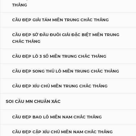
THẮNG
CẦU ĐẸP GIẢI TÁM MIỀN TRUNG CHẮC THẮNG
CẦU ĐẸP SỚ ĐẦU ĐUÔI GIẢI ĐẶC BIỆT MIỀN TRUNG
CHẮC THẮNG
CẦU ĐẸP LÔ 3 SỐ MIỀN TRUNG CHẮC THẮNG
CẦU ĐẸP SONG THỦ LÔ MIỀN TRUNG CHẮC THẮNG
CẦU ĐẸP XÍU CHỦ MIỀN TRUNG CHẮC THẮNG
SOI CẦU MN CHUẨN XÁC
CẦU ĐẸP BAO LÔ MIỀN NAM CHẮC THẮNG
CẦU ĐẸP CẶP XÍU CHỦ MIỀN NAM CHẮC THẮNG