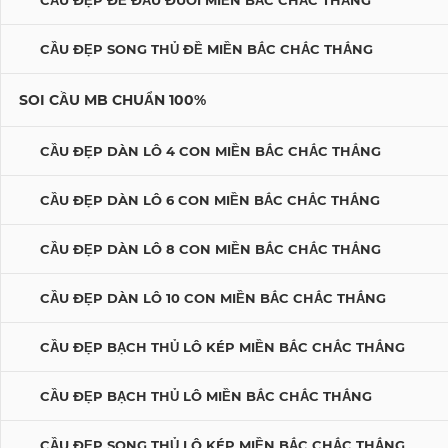
CẦU ĐẸP SONG THỦ ĐỀ MIỀN BẮC CHẮC THẮNG
SOI CẦU MB CHUẨN 100%
CẦU ĐẸP DÀN LÔ 4 CON MIỀN BẮC CHẮC THẮNG
CẦU ĐẸP DÀN LÔ 6 CON MIỀN BẮC CHẮC THẮNG
CẦU ĐẸP DÀN LÔ 8 CON MIỀN BẮC CHẮC THẮNG
CẦU ĐẸP DÀN LÔ 10 CON MIỀN BẮC CHẮC THẮNG
CẦU ĐẸP BẠCH THỦ LÔ KÉP MIỀN BẮC CHẮC THẮNG
CẦU ĐẸP BẠCH THỦ LÔ MIỀN BẮC CHẮC THẮNG
CẦU ĐẸP SONG THỦ LÔ KÉP MIỀN BẮC CHẮC THẮNG