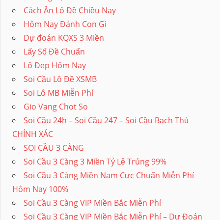
Cách Ăn Lô Đề Chiều Nay
Hôm Nay Đánh Con Gì
Dự đoán KQXS 3 Miền
Lấy Số Đề Chuẩn
Lô Đẹp Hôm Nay
Soi Cầu Lô Đề XSMB
Soi Lô MB Miễn Phí
Gio Vang Chot So
Soi Cầu 24h – Soi Cầu 247 – Soi Cầu Bạch Thủ
CHÍNH XÁC
SOI CẦU 3 CÀNG
Soi Cầu 3 Càng 3 Miền Tỷ Lệ Trúng 99%
Soi Cầu 3 Càng Miền Nam Cực Chuẩn Miễn Phí
Hôm Nay 100%
Soi Cầu 3 Càng VIP Miền Bắc Miễn Phí
Soi Cầu 3 Càng VIP Miền Bắc Miễn Phí – Dự Đoán