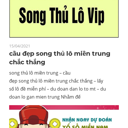
15/04/2021
cầu đẹp song thủ lô miền trung
chắc thắng
song thủ lô miền trung – cầu
đẹp song thủ lô miền trung chắc thắng – lấy
số lô đề miễn phí – du doan dan lo to mt – du
doan lo gan mien trung Nhằm để