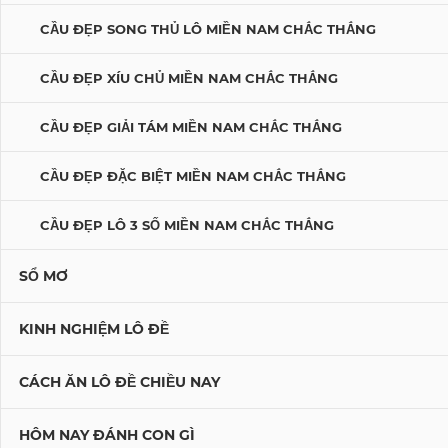
CẦU ĐẸP SONG THỦ LÔ MIỀN NAM CHẮC THẮNG
CẦU ĐẸP XÍU CHỦ MIỀN NAM CHẮC THẮNG
CẦU ĐẸP GIẢI TÁM MIỀN NAM CHẮC THẮNG
CẦU ĐẸP ĐẶC BIỆT MIỀN NAM CHẮC THẮNG
CẦU ĐẸP LÔ 3 SỐ MIỀN NAM CHẮC THẮNG
SỔ MƠ
KINH NGHIỆM LÔ ĐỀ
CÁCH ĂN LÔ ĐỀ CHIỀU NAY
HÔM NAY ĐÁNH CON GÌ