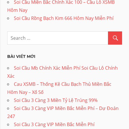
Soi Cầu Miền Bắc Chính Xác 100 – Cầu Lô XSMB
Hôm Nay
Soi Cầu Rồng Bạch Kim 666 Hôm Nay Miễn Phí
BÀI VIẾT MỚI
Soi Cầu Mb Chính Xác Miễn Phí Soi Cầu Lô Chính
Xác
Cau XSMB – Thống Kê Cầu Bạch Thủ Miền Bắc
Hôm Nay – Xổ Số
Soi Cầu 3 Càng 3 Miền Tỷ Lệ Trúng 99%
Soi Cầu 3 Càng VIP Miền Bắc Miễn Phí – Dự Đoán
247
Soi Cầu 3 Càng VIP Miền Bắc Miễn Phí