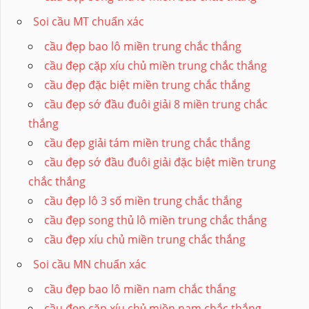
Soi cầu MT chuẩn xác
cầu đẹp bao lô miền trung chắc thắng
cầu đẹp cặp xíu chủ miền trung chắc thắng
cầu đẹp đặc biệt miền trung chắc thắng
cầu đẹp sớ đầu đuôi giải 8 miền trung chắc
thắng
cầu đẹp giải tám miền trung chắc thắng
cầu đẹp sớ đầu đuôi giải đặc biệt miền trung
chắc thắng
cầu đẹp lô 3 số miền trung chắc thắng
cầu đẹp song thủ lô miền trung chắc thắng
cầu đẹp xíu chủ miền trung chắc thắng
Soi cầu MN chuẩn xác
cầu đẹp bao lô miền nam chắc thắng
cầu đẹp cặp xíu chủ miền nam chắc thắng