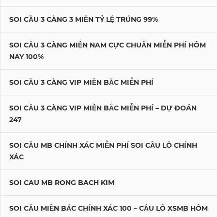
SOI CẦU 3 CÀNG 3 MIỀN TỶ LỆ TRÚNG 99%
SOI CẦU 3 CÀNG MIỀN NAM CỰC CHUẨN MIỄN PHÍ HÔM
NAY 100%
SOI CẦU 3 CÀNG VIP MIỀN BẮC MIỄN PHÍ
SOI CẦU 3 CÀNG VIP MIỀN BẮC MIỄN PHÍ – DỰ ĐOÁN
247
SOI CẦU MB CHÍNH XÁC MIỄN PHÍ SOI CẦU LÔ CHÍNH
XÁC
SOI CAU MB RONG BACH KIM
SOI CẦU MIỀN BẮC CHÍNH XÁC 100 – CẦU LÔ XSMB HÔM