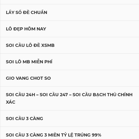
LẤY SỐ ĐỀ CHUẨN
LÔ ĐẸP HÔM NAY
SOI CẦU LÔ ĐỀ XSMB
SOI LÔ MB MIỄN PHÍ
GIO VANG CHOT SO
SOI CẦU 24H – SOI CẦU 247 – SOI CẦU BẠCH THỦ CHÍNH
XÁC
SOI CẦU 3 CÀNG
SOI CẦU 3 CÀNG 3 MIỀN TỶ LỆ TRÚNG 99%