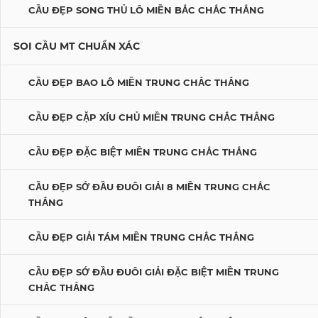
CẦU ĐẸP SONG THỦ LÔ MIỀN BẮC CHẮC THẮNG
SOI CẦU MT CHUẨN XÁC
CẦU ĐẸP BAO LÔ MIỀN TRUNG CHẮC THẮNG
CẦU ĐẸP CẶP XÍU CHỦ MIỀN TRUNG CHẮC THẮNG
CẦU ĐẸP ĐẶC BIỆT MIỀN TRUNG CHẮC THẮNG
CẦU ĐẸP SỚ ĐẦU ĐUÔI GIẢI 8 MIỀN TRUNG CHẮC
THẮNG
CẦU ĐẸP GIẢI TÁM MIỀN TRUNG CHẮC THẮNG
CẦU ĐẸP SỚ ĐẦU ĐUÔI GIẢI ĐẶC BIỆT MIỀN TRUNG
CHẮC THẮNG