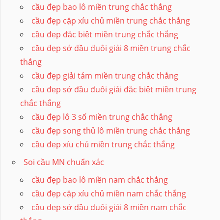
cầu đẹp bao lô miền trung chắc thắng
cầu đẹp cặp xíu chủ miền trung chắc thắng
cầu đẹp đặc biệt miền trung chắc thắng
cầu đẹp sớ đầu đuôi giải 8 miền trung chắc
thắng
cầu đẹp giải tám miền trung chắc thắng
cầu đẹp sớ đầu đuôi giải đặc biệt miền trung
chắc thắng
cầu đẹp lô 3 số miền trung chắc thắng
cầu đẹp song thủ lô miền trung chắc thắng
cầu đẹp xíu chủ miền trung chắc thắng
Soi cầu MN chuẩn xác
cầu đẹp bao lô miền nam chắc thắng
cầu đẹp cặp xíu chủ miền nam chắc thắng
cầu đẹp sớ đầu đuôi giải 8 miền nam chắc