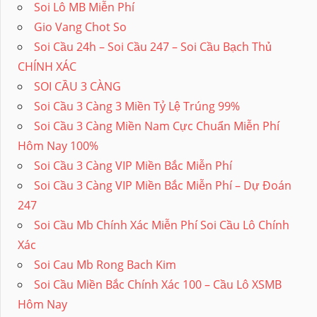
Soi Lô MB Miễn Phí
Gio Vang Chot So
Soi Cầu 24h – Soi Cầu 247 – Soi Cầu Bạch Thủ
CHÍNH XÁC
SOI CẦU 3 CÀNG
Soi Cầu 3 Càng 3 Miền Tỷ Lệ Trúng 99%
Soi Cầu 3 Càng Miền Nam Cực Chuẩn Miễn Phí
Hôm Nay 100%
Soi Cầu 3 Càng VIP Miền Bắc Miễn Phí
Soi Cầu 3 Càng VIP Miền Bắc Miễn Phí – Dự Đoán
247
Soi Cầu Mb Chính Xác Miễn Phí Soi Cầu Lô Chính
Xác
Soi Cau Mb Rong Bach Kim
Soi Cầu Miền Bắc Chính Xác 100 – Cầu Lô XSMB
Hôm Nay