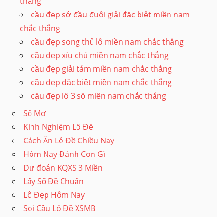
thắng
cầu đẹp sớ đầu đuôi giải đặc biệt miền nam
chắc thắng
cầu đẹp song thủ lô miền nam chắc thắng
cầu đẹp xíu chủ miền nam chắc thắng
cầu đẹp giải tám miền nam chắc thắng
cầu đẹp đặc biệt miền nam chắc thắng
cầu đẹp lô 3 số miền nam chắc thắng
Sổ Mơ
Kinh Nghiệm Lô Đề
Cách Ăn Lô Đề Chiều Nay
Hôm Nay Đánh Con Gì
Dự đoán KQXS 3 Miền
Lấy Số Đề Chuẩn
Lô Đẹp Hôm Nay
Soi Cầu Lô Đề XSMB