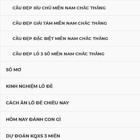
CẦU ĐẸP XÍU CHỦ MIỀN NAM CHẮC THẮNG
CẦU ĐẸP GIẢI TÁM MIỀN NAM CHẮC THẮNG
CẦU ĐẸP ĐẶC BIỆT MIỀN NAM CHẮC THẮNG
CẦU ĐẸP LÔ 3 SỐ MIỀN NAM CHẮC THẮNG
SỔ MƠ
KINH NGHIỆM LÔ ĐỀ
CÁCH ĂN LÔ ĐỀ CHIỀU NAY
HÔM NAY ĐÁNH CON GÌ
DỰ ĐOÁN KQXS 3 MIỀN