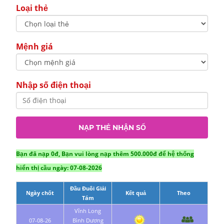
Loại thẻ
Mệnh giá
Nhập số điện thoại
Bạn đã nạp 0đ, Bạn vui lòng nạp thêm 500.000đ để hệ thống
hiển thị cầu ngày: 07-08-2026
Đầu Đuôi Giải
Ngày chốt
Kết quả
Theo
Tám
Vĩnh Long
07-08-26
Bình Dương