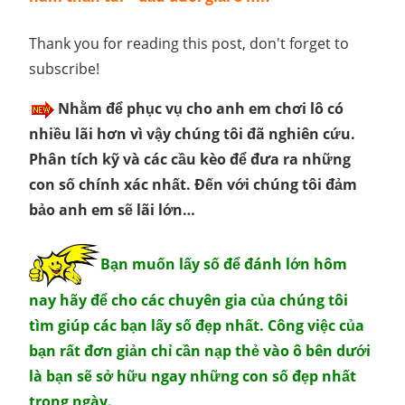
Thank you for reading this post, don't forget to
subscribe!
Nhằm để phục vụ cho anh em chơi lô có
nhiều lãi hơn vì vậy chúng tôi đã nghiên cứu.
Phân tích kỹ và các cầu kèo để đưa ra những
con số chính xác nhất. Đến với chúng tôi đảm
bảo anh em sẽ lãi lớn…
Bạn muốn lấy số để đánh lớn hôm
nay hãy để cho các chuyên gia của chúng tôi
tìm giúp các bạn lấy số đẹp nhất. Công việc của
bạn rất đơn giản chỉ cần nạp thẻ vào ô bên dưới
là bạn sẽ sở hữu ngay những con số đẹp nhất
trong ngày.