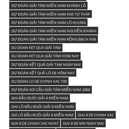
DỰ ĐOÁN GIẢI TÁM MIỀN NAM KHÁNH LÔ
DỰ ĐOÁN GIẢI TÁM MIỀN NAM KIM TỰ THÁP
DỰ ĐOÁN GIẢI TÁM MIỀN NAM LÔ KHUNG
DỰ ĐOÁN GIẢI TÁM MIỀN NAM NGUYỄN KHÁNH
DỰ ĐOÁN GIẢI TÁM MIỀN NAM RỒNG BẠCH KIM
DU DOAN KET QUA GIẢI TÁM
DU DOAN KET QUA GIẢI TÁM HOM NAY
DỰ ĐOÁN KẾT QUẢ GIẢI TÁM NGÀY MAI
DỰ ĐOÁN KẾT QUẢ LÔ DE HÔM NAY
DU DOAN LO DE CHINH XAC 100
DỰ ĐOÁN SOI CẦU GIẢI TÁM MIỀN NAM 2888
GHI ĐẦU ĐUÔI GIẢI 8 MIỀN NAM
GHI LÔ ĐẦU ĐUÔI GIẢI 8 MIỀN NAM
GIÁ LÔ ĐẦU ĐUÔI GIẢI 8 MIỀN NAM
GIAI 8 DE CHINH XAC
GIAI 8 DE CHINH XAC NHAT
GIAI 8 DE MN NGAY MAI