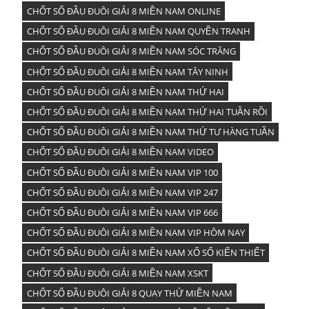
CHỐT SỐ ĐẦU ĐUÔI GIẢI 8 MIỀN NAM ONLINE
CHỐT SỐ ĐẦU ĐUÔI GIẢI 8 MIỀN NAM QUYỀN TRANH
CHỐT SỐ ĐẦU ĐUÔI GIẢI 8 MIỀN NAM SÓC TRĂNG
CHỐT SỐ ĐẦU ĐUÔI GIẢI 8 MIỀN NAM TÂY NINH
CHỐT SỐ ĐẦU ĐUÔI GIẢI 8 MIỀN NAM THỨ HAI
CHỐT SỐ ĐẦU ĐUÔI GIẢI 8 MIỀN NAM THỨ HAI TUẦN RỒI
CHỐT SỐ ĐẦU ĐUÔI GIẢI 8 MIỀN NAM THỨ TƯ HÀNG TUẦN
CHỐT SỐ ĐẦU ĐUÔI GIẢI 8 MIỀN NAM VIDEO
CHỐT SỐ ĐẦU ĐUÔI GIẢI 8 MIỀN NAM VIP 100
CHỐT SỐ ĐẦU ĐUÔI GIẢI 8 MIỀN NAM VIP 247
CHỐT SỐ ĐẦU ĐUÔI GIẢI 8 MIỀN NAM VIP 666
CHỐT SỐ ĐẦU ĐUÔI GIẢI 8 MIỀN NAM VIP HÔM NAY
CHỐT SỐ ĐẦU ĐUÔI GIẢI 8 MIỀN NAM XỔ SỐ KIẾN THIẾT
CHỐT SỐ ĐẦU ĐUÔI GIẢI 8 MIỀN NAM XSKT
CHỐT SỐ ĐẦU ĐUÔI GIẢI 8 QUAY THỬ MIỀN NAM