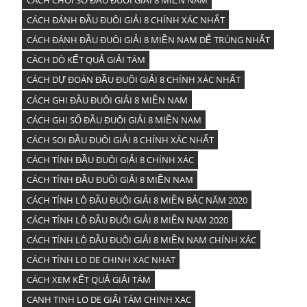
CÁCH ĐÁNH ĐẦU ĐUÔI GIẢI 8 CHÍNH XÁC NHẤT
CÁCH ĐÁNH ĐẦU ĐUÔI GIẢI 8 MIỀN NAM DỄ TRÚNG NHẤT
CÁCH DÒ KẾT QUẢ GIẢI TÁM
CÁCH DỰ ĐOÁN ĐẦU ĐUÔI GIẢI 8 CHÍNH XÁC NHẤT
CÁCH GHI ĐẦU ĐUÔI GIẢI 8 MIỀN NAM
CÁCH GHI SỐ ĐẦU ĐUÔI GIẢI 8 MIỀN NAM
CÁCH SOI ĐẦU ĐUÔI GIẢI 8 CHÍNH XÁC NHẤT
CÁCH TÍNH ĐẦU ĐUÔI GIẢI 8 CHÍNH XÁC
CÁCH TÍNH ĐẦU ĐUÔI GIẢI 8 MIỀN NAM
CÁCH TÍNH LÔ ĐẦU ĐUÔI GIẢI 8 MIỀN BẮC NĂM 2020
CÁCH TÍNH LÔ ĐẦU ĐUÔI GIẢI 8 MIỀN NAM 2020
CÁCH TÍNH LÔ ĐẦU ĐUÔI GIẢI 8 MIỀN NAM CHÍNH XÁC
CÁCH TÍNH LO DE CHINH XAC NHAT
CÁCH XEM KẾT QUẢ GIẢI TÁM
CANH TINH LO DE GIẢI TÁM CHINH XAC