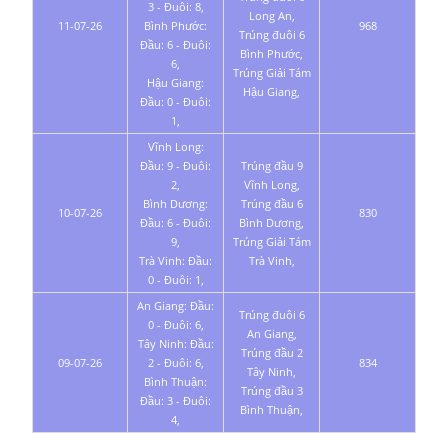
3 - Đuôi: 8,
Long An,
11-07-26
Bình Phước:
968
Trúng đuôi 6
Đầu: 6 - Đuôi:
Bình Phước,
6,
Trúng Giải Tám
Hậu Giang:
Hậu Giang,
Đầu: 0 - Đuôi:
1,
Vĩnh Long:
Đầu: 9 - Đuôi:
Trúng đầu 9
2,
Vĩnh Long,
Bình Dương:
Trúng đầu 6
10-07-26
830
Đầu: 6 - Đuôi:
Bình Dương,
9,
Trúng Giải Tám
Trà Vinh: Đầu:
Trà Vinh,
0 - Đuôi: 1,
An Giang: Đầu:
Trúng đuôi 6
0 - Đuôi: 6,
An Giang,
Tây Ninh: Đầu:
Trúng đầu 2
09-07-26
2 - Đuôi: 6,
834
Tây Ninh,
Bình Thuận:
Trúng đầu 3
Đầu: 3 - Đuôi:
Bình Thuận,
4,