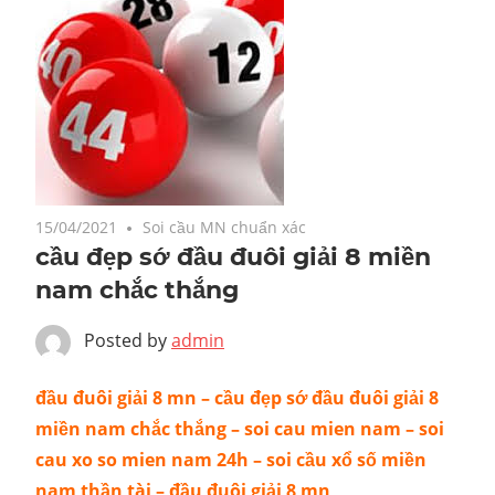
15/04/2021
Soi cầu MN chuẩn xác
cầu đẹp sớ đầu đuôi giải 8 miền
nam chắc thắng
Posted by
admin
đầu đuôi giải 8 mn – cầu đẹp sớ đầu đuôi giải 8
miền nam chắc thắng – soi cau mien nam – soi
cau xo so mien nam 24h – soi cầu xổ số miền
nam thần tài – đầu đuôi giải 8 mn