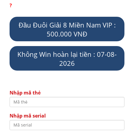
?
Đầu Đuôi Giải 8 Miền Nam VIP :
500.000 VNĐ
Không Win hoàn lại tiền : 07-08-
2026
Nhập mã thẻ
Nhập mã serial