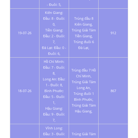
- Đuôi: 5,
Kiên Giang:
Đầu: 8 - Đuôi:
Trúng đầu 8
0,
Kiên Giang,
Tiền Giang:
Trúng Giải Tám
19-07-26
912
Đầu: 2 - Đuôi:
Tiền Giang,
7,
Trúng đuôi 6
Đà Lạt: Đầu: 0 -
Đà Lạt,
Đuôi: 6,
Hồ Chí Minh:
Đầu: 7 - Đuôi:
Trúng đầu 7 Hồ
8,
Chí Minh,
Long An: Đầu:
Trúng Giải Tám
1 - Đuôi: 8,
Long An,
18-07-26
Bình Phước:
867
Trúng đuôi 1
Đầu: 5 - Đuôi:
Bình Phước,
1,
Trúng Giải Tám
Hậu Giang:
Hậu Giang,
Đầu: 9 - Đuôi:
7,
Vĩnh Long:
Đầu: 3 - Đuôi:
Trúng Giải Tám