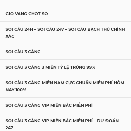
GIO VANG CHOT SO
SOI CẦU 24H – SOI CẦU 247 – SOI CẦU BẠCH THỦ CHÍNH
XÁC
SOI CẦU 3 CÀNG
SOI CẦU 3 CÀNG 3 MIỀN TỶ LỆ TRÚNG 99%
SOI CẦU 3 CÀNG MIỀN NAM CỰC CHUẨN MIỄN PHÍ HÔM
NAY 100%
SOI CẦU 3 CÀNG VIP MIỀN BẮC MIỄN PHÍ
SOI CẦU 3 CÀNG VIP MIỀN BẮC MIỄN PHÍ – DỰ ĐOÁN
247