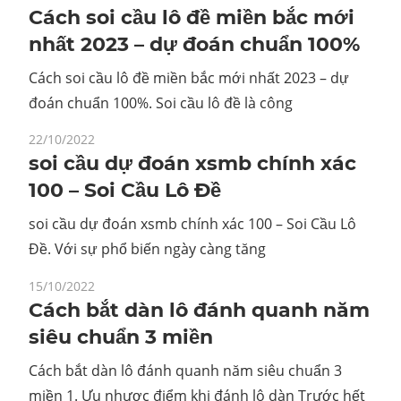
Cách soi cầu lô đề miền bắc mới
nhất 2023 – dự đoán chuẩn 100%
Cách soi cầu lô đề miền bắc mới nhất 2023 – dự
đoán chuẩn 100%. Soi cầu lô đề là công
22/10/2022
soi cầu dự đoán xsmb chính xác
100 – Soi Cầu Lô Đề
soi cầu dự đoán xsmb chính xác 100 – Soi Cầu Lô
Đề. Với sự phổ biến ngày càng tăng
15/10/2022
Cách bắt dàn lô đánh quanh năm
siêu chuẩn 3 miền
Cách bắt dàn lô đánh quanh năm siêu chuẩn 3
miền 1. Ưu nhược điểm khi đánh lô dàn Trước hết