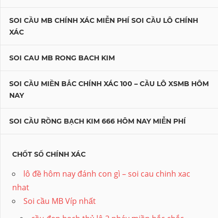
SOI CẦU MB CHÍNH XÁC MIỄN PHÍ SOI CẦU LÔ CHÍNH
XÁC
SOI CAU MB RONG BACH KIM
SOI CẦU MIỀN BẮC CHÍNH XÁC 100 – CẦU LÔ XSMB HÔM
NAY
SOI CẦU RỒNG BẠCH KIM 666 HÔM NAY MIỄN PHÍ
CHỐT SỐ CHÍNH XÁC
lô đề hôm nay đánh con gì – soi cau chinh xac
nhat
Soi cầu MB Víp nhất