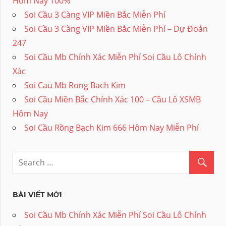
Hôm Nay 100%
Soi Cầu 3 Càng VIP Miền Bắc Miễn Phí
Soi Cầu 3 Càng VIP Miền Bắc Miễn Phí – Dự Đoán
247
Soi Cầu Mb Chính Xác Miễn Phí Soi Cầu Lô Chính
Xác
Soi Cau Mb Rong Bach Kim
Soi Cầu Miền Bắc Chính Xác 100 – Cầu Lô XSMB
Hôm Nay
Soi Cầu Rồng Bạch Kim 666 Hôm Nay Miễn Phí
BÀI VIẾT MỚI
Soi Cầu Mb Chính Xác Miễn Phí Soi Cầu Lô Chính