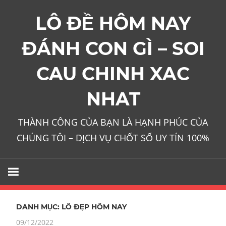
Skip
LÔ ĐỀ HÔM NAY
to
content
ĐÁNH CON GÌ – SOI
CAU CHINH XAC
NHAT
THÀNH CÔNG CỦA BẠN LÀ HẠNH PHÚC CỦA
CHÚNG TÔI – DỊCH VỤ CHỐT SỐ UY TÍN 100%
DANH MỤC:
LÔ ĐẸP HÔM NAY
09/12/2022