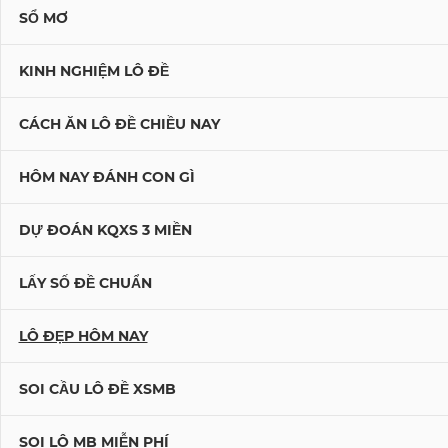
SỔ MƠ
KINH NGHIỆM LÔ ĐỀ
CÁCH ĂN LÔ ĐỀ CHIỀU NAY
HÔM NAY ĐÁNH CON GÌ
DỰ ĐOÁN KQXS 3 MIỀN
LẤY SỐ ĐỀ CHUẨN
LÔ ĐẸP HÔM NAY
SOI CẦU LÔ ĐỀ XSMB
SOI LÔ MB MIỄN PHÍ