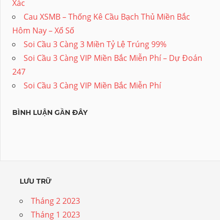
Xác
Cau XSMB – Thống Kê Cầu Bạch Thủ Miền Bắc
Hôm Nay – Xổ Số
Soi Cầu 3 Càng 3 Miền Tỷ Lệ Trúng 99%
Soi Cầu 3 Càng VIP Miền Bắc Miễn Phí – Dự Đoán
247
Soi Cầu 3 Càng VIP Miền Bắc Miễn Phí
BÌNH LUẬN GẦN ĐÂY
LƯU TRỮ
Tháng 2 2023
Tháng 1 2023