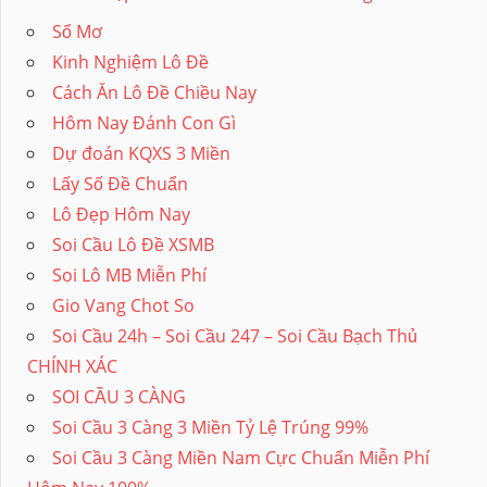
Sổ Mơ
Kinh Nghiệm Lô Đề
Cách Ăn Lô Đề Chiều Nay
Hôm Nay Đánh Con Gì
Dự đoán KQXS 3 Miền
Lấy Số Đề Chuẩn
Lô Đẹp Hôm Nay
Soi Cầu Lô Đề XSMB
Soi Lô MB Miễn Phí
Gio Vang Chot So
Soi Cầu 24h – Soi Cầu 247 – Soi Cầu Bạch Thủ
CHÍNH XÁC
SOI CẦU 3 CÀNG
Soi Cầu 3 Càng 3 Miền Tỷ Lệ Trúng 99%
Soi Cầu 3 Càng Miền Nam Cực Chuẩn Miễn Phí