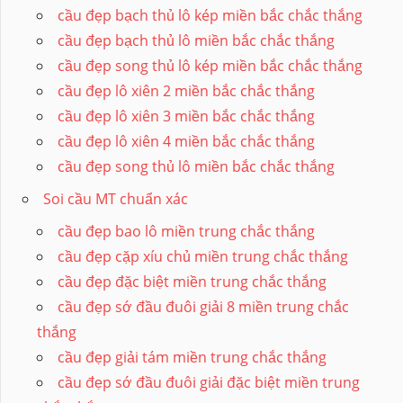
cầu đẹp bạch thủ lô kép miền bắc chắc thắng
cầu đẹp bạch thủ lô miền bắc chắc thắng
cầu đẹp song thủ lô kép miền bắc chắc thắng
cầu đẹp lô xiên 2 miền bắc chắc thắng
cầu đẹp lô xiên 3 miền bắc chắc thắng
cầu đẹp lô xiên 4 miền bắc chắc thắng
cầu đẹp song thủ lô miền bắc chắc thắng
Soi cầu MT chuẩn xác
cầu đẹp bao lô miền trung chắc thắng
cầu đẹp cặp xíu chủ miền trung chắc thắng
cầu đẹp đặc biệt miền trung chắc thắng
cầu đẹp sớ đầu đuôi giải 8 miền trung chắc
thắng
cầu đẹp giải tám miền trung chắc thắng
cầu đẹp sớ đầu đuôi giải đặc biệt miền trung