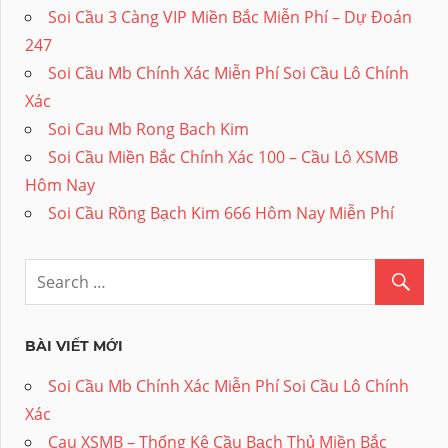
Soi Cầu 3 Càng VIP Miền Bắc Miễn Phí – Dự Đoán
247
Soi Cầu Mb Chính Xác Miễn Phí Soi Cầu Lô Chính
Xác
Soi Cau Mb Rong Bach Kim
Soi Cầu Miền Bắc Chính Xác 100 – Cầu Lô XSMB
Hôm Nay
Soi Cầu Rồng Bạch Kim 666 Hôm Nay Miễn Phí
BÀI VIẾT MỚI
Soi Cầu Mb Chính Xác Miễn Phí Soi Cầu Lô Chính
Xác
Cau XSMB – Thống Kê Cầu Bạch Thủ Miền Bắc