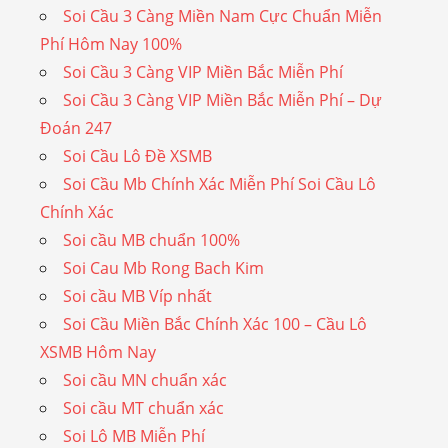
Soi Cầu 3 Càng Miền Nam Cực Chuẩn Miễn
Phí Hôm Nay 100%
Soi Cầu 3 Càng VIP Miền Bắc Miễn Phí
Soi Cầu 3 Càng VIP Miền Bắc Miễn Phí – Dự
Đoán 247
Soi Cầu Lô Đề XSMB
Soi Cầu Mb Chính Xác Miễn Phí Soi Cầu Lô
Chính Xác
Soi cầu MB chuẩn 100%
Soi Cau Mb Rong Bach Kim
Soi cầu MB Víp nhất
Soi Cầu Miền Bắc Chính Xác 100 – Cầu Lô
XSMB Hôm Nay
Soi cầu MN chuẩn xác
Soi cầu MT chuẩn xác
Soi Lô MB Miễn Phí