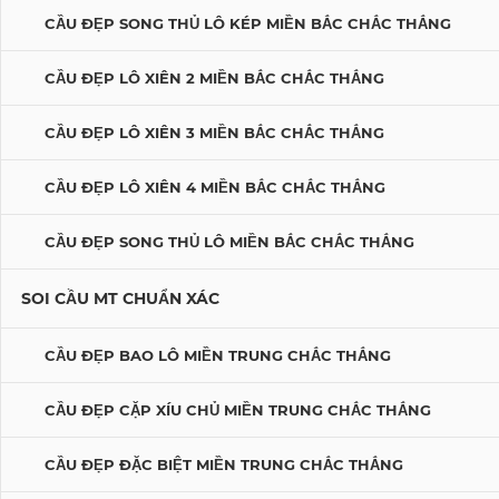
CẦU ĐẸP SONG THỦ LÔ KÉP MIỀN BẮC CHẮC THẮNG
CẦU ĐẸP LÔ XIÊN 2 MIỀN BẮC CHẮC THẮNG
CẦU ĐẸP LÔ XIÊN 3 MIỀN BẮC CHẮC THẮNG
CẦU ĐẸP LÔ XIÊN 4 MIỀN BẮC CHẮC THẮNG
CẦU ĐẸP SONG THỦ LÔ MIỀN BẮC CHẮC THẮNG
SOI CẦU MT CHUẨN XÁC
CẦU ĐẸP BAO LÔ MIỀN TRUNG CHẮC THẮNG
CẦU ĐẸP CẶP XÍU CHỦ MIỀN TRUNG CHẮC THẮNG
CẦU ĐẸP ĐẶC BIỆT MIỀN TRUNG CHẮC THẮNG