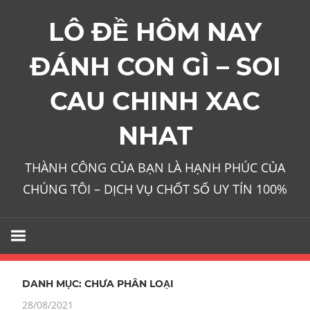
Skip
LÔ ĐỀ HÔM NAY
to
content
ĐÁNH CON GÌ – SOI
CAU CHINH XAC
NHAT
THÀNH CÔNG CỦA BẠN LÀ HẠNH PHÚC CỦA
CHÚNG TÔI – DỊCH VỤ CHỐT SỐ UY TÍN 100%
DANH MỤC:
CHƯA PHÂN LOẠI
28/08/2021