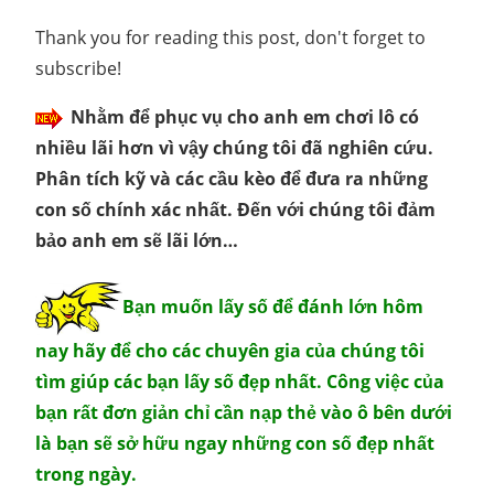
Thank you for reading this post, don't forget to
subscribe!
Nhằm để phục vụ cho anh em chơi lô có
nhiều lãi hơn vì vậy chúng tôi đã nghiên cứu.
Phân tích kỹ và các cầu kèo để đưa ra những
con số chính xác nhất. Đến với chúng tôi đảm
bảo anh em sẽ lãi lớn…
Bạn muốn lấy số để đánh lớn hôm
nay hãy để cho các chuyên gia của chúng tôi
tìm giúp các bạn lấy số đẹp nhất. Công việc của
bạn rất đơn giản chỉ cần nạp thẻ vào ô bên dưới
là bạn sẽ sở hữu ngay những con số đẹp nhất
trong ngày.