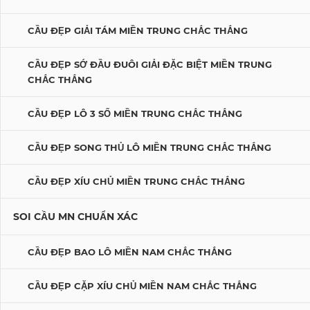
CẦU ĐẸP GIẢI TÁM MIỀN TRUNG CHẮC THẮNG
CẦU ĐẸP SỚ ĐẦU ĐUÔI GIẢI ĐẶC BIỆT MIỀN TRUNG
CHẮC THẮNG
CẦU ĐẸP LÔ 3 SỐ MIỀN TRUNG CHẮC THẮNG
CẦU ĐẸP SONG THỦ LÔ MIỀN TRUNG CHẮC THẮNG
CẦU ĐẸP XÍU CHỦ MIỀN TRUNG CHẮC THẮNG
SOI CẦU MN CHUẨN XÁC
CẦU ĐẸP BAO LÔ MIỀN NAM CHẮC THẮNG
CẦU ĐẸP CẶP XÍU CHỦ MIỀN NAM CHẮC THẮNG