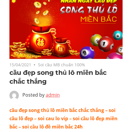
15/04/2021
Soi cầu MB chuẩn 100%
cầu đẹp song thủ lô miền bắc
chắc thắng
Posted by
admin
cầu đẹp song thủ lô miền bắc chắc thắng – soi
cầu lô đẹp – soi cau lo vip – soi cầu lô đẹp miền
bắc – soi cầu lô đề miền bắc 24h