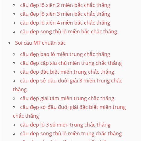
cầu đẹp lô xiên 2 miền bắc chắc thắng
cầu đẹp lô xiên 3 miền bắc chắc thắng
cầu đẹp lô xiên 4 miền bắc chắc thắng
cầu đẹp song thủ lô miền bắc chắc thắng
Soi cầu MT chuẩn xác
cầu đẹp bao lô miền trung chắc thắng
cầu đẹp cặp xíu chủ miền trung chắc thắng
cầu đẹp đặc biệt miền trung chắc thắng
cầu đẹp sớ đầu đuôi giải 8 miền trung chắc
thắng
cầu đẹp giải tám miền trung chắc thắng
cầu đẹp sớ đầu đuôi giải đặc biệt miền trung
chắc thắng
cầu đẹp lô 3 số miền trung chắc thắng
cầu đẹp song thủ lô miền trung chắc thắng