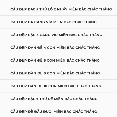
CẦU ĐẸP BẠCH THỦ LÔ 2 NHÁY MIỀN BẮC CHẮC THẮNG
CẦU ĐẸP BA CÀNG VÍP MIỀN BẮC CHẮC THẮNG
CẦU ĐẸP CẶP 3 CÀNG VÍP MIỀN BẮC CHẮC THẮNG
CẦU ĐẸP DÀN ĐỀ 4 CON MIỀN BẮC CHẮC THẮNG
CẦU ĐẸP DÀN ĐỀ 6 CON MIỀN BẮC CHẮC THẮNG
CẦU ĐẸP DÀN ĐỀ 8 CON MIỀN BẮC CHẮC THẮNG
CẦU ĐẸP DÀN ĐỀ 10 CON MIỀN BẮC CHẮC THẮNG
CẦU ĐẸP BẠCH THỦ ĐỀ MIỀN BẮC CHẮC THẮNG
CẦU ĐẸP ĐỀ ĐẦU ĐUÔI MIỀN BẮC CHẮC THẮNG