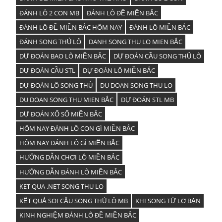
ĐÁNH LÔ 2 CON MB
ĐÁNH LÔ ĐỀ MIỀN BẮC
ĐÁNH LÔ ĐỀ MIỀN BẮC HÔM NAY
ĐÁNH LÔ MIỀN BẮC
ĐÁNH SONG THỦ LÔ
DANH SONG THU LO MIEN BẮC
DỰ ĐOÁN BAO LÔ MIỀN BẮC
DỰ ĐOÁN CẦU SONG THỦ LÔ
DỰ ĐOÁN CẦU STL
DỰ ĐOÁN LÔ MIỀN BẮC
DỰ ĐOÁN LÔ SONG THỦ
DU DOAN SONG THU LO
DU DOAN SONG THU MIEN BẮC
DỰ ĐOÁN STL MB
DỰ ĐOÁN XỔ SỐ MIỀN BẮC
HÔM NAY ĐÁNH LÔ CON GÌ MIỀN BẮC
HÔM NAY ĐÁNH LÔ GÌ MIỀN BẮC
HƯỚNG DẪN CHƠI LÔ MIỀN BẮC
HƯỚNG DẪN ĐÁNH LÔ MIỀN BẮC
KET QUA .NET SONG THU LO
KẾT QUẢ SOI CẦU SONG THỦ LÔ MB
KHI SONG TỬ LƠ BẠN
KINH NGHIỆM ĐÁNH LÔ ĐỀ MIỀN BẮC