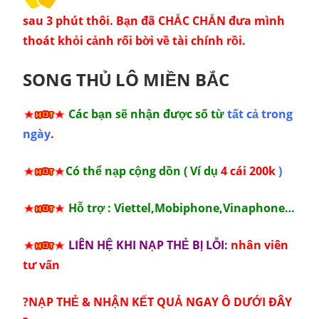
sau 3 phút thôi. Bạn đã CHẮC CHẮN đưa mình
thoát khỏi cảnh rối bời về tài chính rồi.
SONG THỦ LÔ MIỀN BẮC
Các bạn sẽ nhận được số từ
tất cả trong
ngày
.
Có thể nạp cộng dồn ( Ví dụ
4
cái 200k
)
Hỗ trợ : Viettel,Mobiphone,Vinaphone…
LIÊN HỆ KHI NẠP THẺ BỊ LỖI:
nhân viên
tư vấn
?NẠP THẺ & NHẬN KẾT QUẢ NGAY Ô DƯỚI ĐÂY