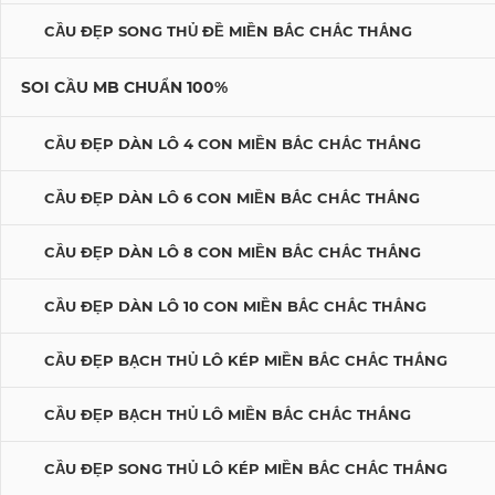
CẦU ĐẸP SONG THỦ ĐỀ MIỀN BẮC CHẮC THẮNG
SOI CẦU MB CHUẨN 100%
CẦU ĐẸP DÀN LÔ 4 CON MIỀN BẮC CHẮC THẮNG
CẦU ĐẸP DÀN LÔ 6 CON MIỀN BẮC CHẮC THẮNG
CẦU ĐẸP DÀN LÔ 8 CON MIỀN BẮC CHẮC THẮNG
CẦU ĐẸP DÀN LÔ 10 CON MIỀN BẮC CHẮC THẮNG
CẦU ĐẸP BẠCH THỦ LÔ KÉP MIỀN BẮC CHẮC THẮNG
CẦU ĐẸP BẠCH THỦ LÔ MIỀN BẮC CHẮC THẮNG
CẦU ĐẸP SONG THỦ LÔ KÉP MIỀN BẮC CHẮC THẮNG