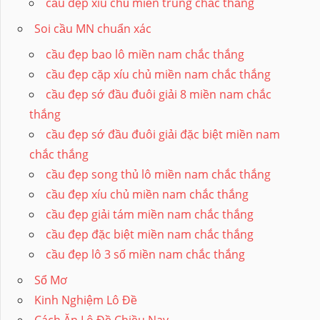
cầu đẹp xíu chủ miền trung chắc thắng
Soi cầu MN chuẩn xác
cầu đẹp bao lô miền nam chắc thắng
cầu đẹp cặp xíu chủ miền nam chắc thắng
cầu đẹp sớ đầu đuôi giải 8 miền nam chắc
thắng
cầu đẹp sớ đầu đuôi giải đặc biệt miền nam
chắc thắng
cầu đẹp song thủ lô miền nam chắc thắng
cầu đẹp xíu chủ miền nam chắc thắng
cầu đẹp giải tám miền nam chắc thắng
cầu đẹp đặc biệt miền nam chắc thắng
cầu đẹp lô 3 số miền nam chắc thắng
Sổ Mơ
Kinh Nghiệm Lô Đề
Cách Ăn Lô Đề Chiều Nay