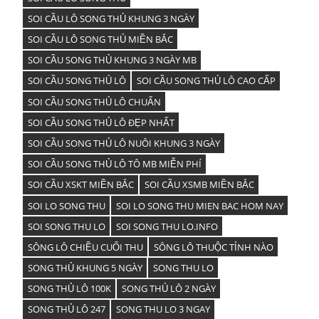
SOI CẦU LÔ SONG THỦ KHUNG 3 NGÀY
SOI CẦU LÔ SONG THỦ MIỀN BẮC
SOI CẦU SONG THỦ KHUNG 3 NGÀY MB
SOI CẦU SONG THỦ LÔ
SOI CẦU SONG THỦ LÔ CAO CẤP
SOI CẦU SONG THỦ LÔ CHUẨN
SOI CẦU SONG THỦ LÔ ĐẸP NHẤT
SOI CẦU SONG THỦ LÔ NUÔI KHUNG 3 NGÀY
SOI CẦU SONG THỦ LÔ TÔ MB MIỄN PHÍ
SOI CẦU XSKT MIỀN BẮC
SOI CẦU XSMB MIỀN BẮC
SOI LO SONG THU
SOI LO SONG THU MIEN BAC HOM NAY
SOI SONG THU LO
SOI SONG THU LO.INFO
SÔNG LÔ CHIỀU CUỐI THU
SÔNG LÔ THUỘC TỈNH NÀO
SONG THỦ KHUNG 5 NGÀY
SONG THU LO
SONG THỦ LÔ 100K
SONG THỦ LÔ 2 NGÀY
SONG THỦ LÔ 247
SONG THU LO 3 NGAY