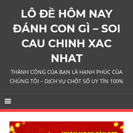
Skip
LÔ ĐỀ HÔM NAY
to
content
ĐÁNH CON GÌ – SOI
CAU CHINH XAC
NHAT
THÀNH CÔNG CỦA BẠN LÀ HẠNH PHÚC CỦA
CHÚNG TÔI – DỊCH VỤ CHỐT SỐ UY TÍN 100%