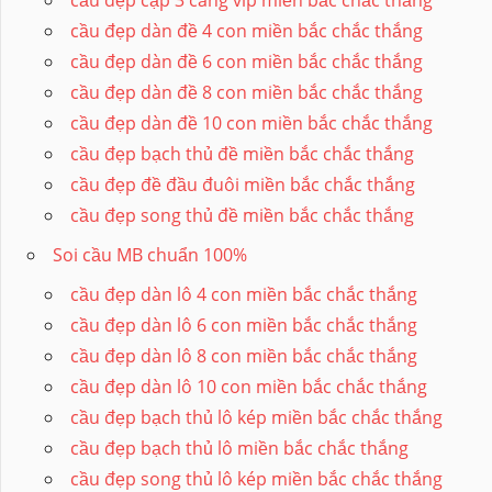
cầu đẹp dàn đề 4 con miền bắc chắc thắng
cầu đẹp dàn đề 6 con miền bắc chắc thắng
cầu đẹp dàn đề 8 con miền bắc chắc thắng
cầu đẹp dàn đề 10 con miền bắc chắc thắng
cầu đẹp bạch thủ đề miền bắc chắc thắng
cầu đẹp đề đầu đuôi miền bắc chắc thắng
cầu đẹp song thủ đề miền bắc chắc thắng
Soi cầu MB chuẩn 100%
cầu đẹp dàn lô 4 con miền bắc chắc thắng
cầu đẹp dàn lô 6 con miền bắc chắc thắng
cầu đẹp dàn lô 8 con miền bắc chắc thắng
cầu đẹp dàn lô 10 con miền bắc chắc thắng
cầu đẹp bạch thủ lô kép miền bắc chắc thắng
cầu đẹp bạch thủ lô miền bắc chắc thắng
cầu đẹp song thủ lô kép miền bắc chắc thắng