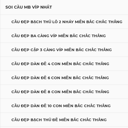
SOI CẦU MB VÍP NHẤT
CẦU ĐẸP BẠCH THỦ LÔ 2 NHÁY MIỀN BẮC CHẮC THẮNG
CẦU ĐẸP BA CÀNG VÍP MIỀN BẮC CHẮC THẮNG
CẦU ĐẸP CẶP 3 CÀNG VÍP MIỀN BẮC CHẮC THẮNG
CẦU ĐẸP DÀN ĐỀ 4 CON MIỀN BẮC CHẮC THẮNG
CẦU ĐẸP DÀN ĐỀ 6 CON MIỀN BẮC CHẮC THẮNG
CẦU ĐẸP DÀN ĐỀ 8 CON MIỀN BẮC CHẮC THẮNG
CẦU ĐẸP DÀN ĐỀ 10 CON MIỀN BẮC CHẮC THẮNG
CẦU ĐẸP BẠCH THỦ ĐỀ MIỀN BẮC CHẮC THẮNG