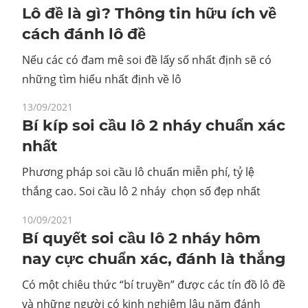
Lô đề là gì? Thông tin hữu ích về
cách đánh lô đề
Nếu các có đam mê soi đề lấy số nhất định sẽ có
những tìm hiểu nhất định về lô
13/09/2021
Bí kíp soi cầu lô 2 nháy chuẩn xác
nhất
Phương pháp soi cầu lô chuẩn miễn phí, tỷ lệ
thắng cao. Soi cầu lô 2 nháy chọn số đẹp nhất
10/09/2021
Bí quyết soi cầu lô 2 nháy hôm
nay cực chuẩn xác, đánh là thắng
Có một chiêu thức “bí truyền” được các tín đồ lô đề
và những người có kinh nghiệm lâu năm đánh