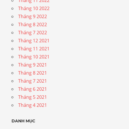
Tháng 11 2022
Tháng 10 2022
Tháng 9 2022
Tháng 8 2022
Tháng 7 2022
Tháng 12 2021
Tháng 11 2021
Tháng 10 2021
Tháng 9 2021
Tháng 8 2021
Tháng 7 2021
Tháng 6 2021
Tháng 5 2021
Tháng 4 2021
DANH MỤC