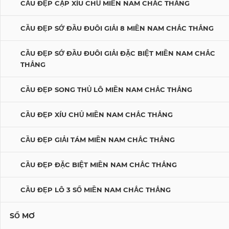
CẦU ĐẸP CẶP XÍU CHỦ MIỀN NAM CHẮC THẮNG
CẦU ĐẸP SỚ ĐẦU ĐUÔI GIẢI 8 MIỀN NAM CHẮC THẮNG
CẦU ĐẸP SỚ ĐẦU ĐUÔI GIẢI ĐẶC BIỆT MIỀN NAM CHẮC
THẮNG
CẦU ĐẸP SONG THỦ LÔ MIỀN NAM CHẮC THẮNG
CẦU ĐẸP XÍU CHỦ MIỀN NAM CHẮC THẮNG
CẦU ĐẸP GIẢI TÁM MIỀN NAM CHẮC THẮNG
CẦU ĐẸP ĐẶC BIỆT MIỀN NAM CHẮC THẮNG
CẦU ĐẸP LÔ 3 SỐ MIỀN NAM CHẮC THẮNG
SỔ MƠ