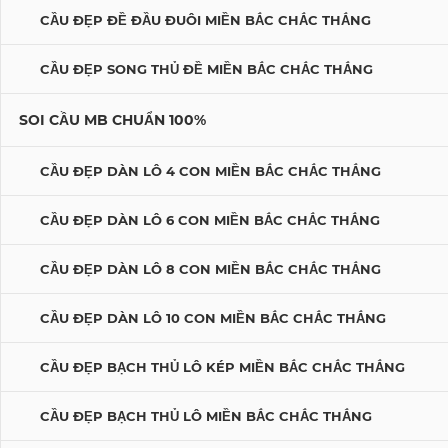
CẦU ĐẸP ĐỀ ĐẦU ĐUÔI MIỀN BẮC CHẮC THẮNG
CẦU ĐẸP SONG THỦ ĐỀ MIỀN BẮC CHẮC THẮNG
SOI CẦU MB CHUẨN 100%
CẦU ĐẸP DÀN LÔ 4 CON MIỀN BẮC CHẮC THẮNG
CẦU ĐẸP DÀN LÔ 6 CON MIỀN BẮC CHẮC THẮNG
CẦU ĐẸP DÀN LÔ 8 CON MIỀN BẮC CHẮC THẮNG
CẦU ĐẸP DÀN LÔ 10 CON MIỀN BẮC CHẮC THẮNG
CẦU ĐẸP BẠCH THỦ LÔ KÉP MIỀN BẮC CHẮC THẮNG
CẦU ĐẸP BẠCH THỦ LÔ MIỀN BẮC CHẮC THẮNG