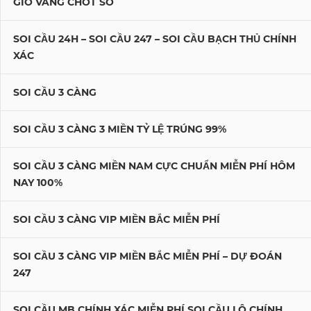
GIO VANG CHOT SO
SOI CẦU 24H – SOI CẦU 247 – SOI CẦU BẠCH THỦ CHÍNH
XÁC
SOI CẦU 3 CÀNG
SOI CẦU 3 CÀNG 3 MIỀN TỶ LỆ TRÚNG 99%
SOI CẦU 3 CÀNG MIỀN NAM CỰC CHUẨN MIỄN PHÍ HÔM
NAY 100%
SOI CẦU 3 CÀNG VIP MIỀN BẮC MIỄN PHÍ
SOI CẦU 3 CÀNG VIP MIỀN BẮC MIỄN PHÍ – DỰ ĐOÁN
247
SOI CẦU MB CHÍNH XÁC MIỄN PHÍ SOI CẦU LÔ CHÍNH