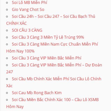
Soi Lô MB Miễn Phí
Gio Vang Chot So
Soi Cầu 24h – Soi Cầu 247 – Soi Cầu Bạch Thủ
CHÍNH XÁC
SOI CẦU 3 CÀNG
Soi Cầu 3 Càng 3 Miền Tỷ Lệ Trúng 99%
Soi Cầu 3 Càng Miền Nam Cực Chuẩn Miễn Phí
Hôm Nay 100%
Soi Cầu 3 Càng VIP Miền Bắc Miễn Phí
Soi Cầu 3 Càng VIP Miền Bắc Miễn Phí – Dự Đoán
247
Soi Cầu Mb Chính Xác Miễn Phí Soi Cầu Lô Chính
Xác
Soi Cau Mb Rong Bach Kim
Soi Cầu Miền Bắc Chính Xác 100 – Cầu Lô XSMB
Hôm Nay