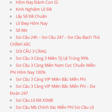
Hôm Nay Đánh Con Gì
Kinh Nghiệm Lô Đề
Lấy Số Đề Chuẩn
Lô Đẹp Hôm Nay
Sổ Mơ
Soi Cầu 24h – Soi Cầu 247 – Soi Cầu Bạch Thủ
CHÍNH XÁC
SOI CẦU 3 CÀNG
Soi Cầu 3 Càng 3 Miền Tỷ Lệ Trúng 99%
Soi Cầu 3 Càng Miền Nam Cực Chuẩn Miễn
Phí Hôm Nay 100%
Soi Cầu 3 Càng VIP Miền Bắc Miễn Phí
Soi Cầu 3 Càng VIP Miền Bắc Miễn Phí – Dự
Đoán 247
Soi Cầu Lô Đề XSMB
Soi Cầu Mb Chính Xác Miễn Phí Soi Cầu Lô