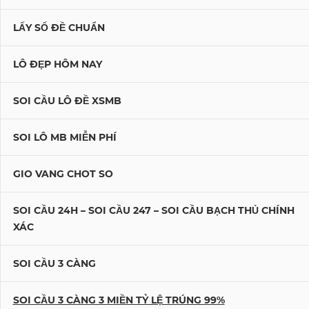
LẤY SỐ ĐỀ CHUẨN
LÔ ĐẸP HÔM NAY
SOI CẦU LÔ ĐỀ XSMB
SOI LÔ MB MIỄN PHÍ
GIO VANG CHOT SO
SOI CẦU 24H – SOI CẦU 247 – SOI CẦU BẠCH THỦ CHÍNH
XÁC
SOI CẦU 3 CÀNG
SOI CẦU 3 CÀNG 3 MIỀN TỶ LỆ TRÚNG 99%