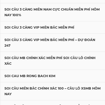
SOI CẦU 3 CÀNG MIỀN NAM CỰC CHUẨN MIỄN PHÍ HÔM
NAY 100%
SOI CẦU 3 CÀNG VIP MIỀN BẮC MIỄN PHÍ
SOI CẦU 3 CÀNG VIP MIỀN BẮC MIỄN PHÍ – DỰ ĐOÁN
247
SOI CẦU MB CHÍNH XÁC MIỄN PHÍ SOI CẦU LÔ CHÍNH
XÁC
SOI CAU MB RONG BACH KIM
SOI CẦU MIỀN BẮC CHÍNH XÁC 100 – CẦU LÔ XSMB HÔM
NAY