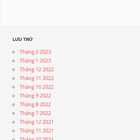
LƯU TRỮ
Tháng 2 2023
Tháng 1 2023
Tháng 12 2022
Tháng 11 2022
Tháng 10 2022
Tháng 9 2022
Tháng 8 2022
Tháng 7 2022
Tháng 12 2021
Tháng 11 2021
Tháng 10 2021