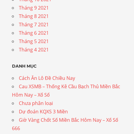
Tháng 9 2021
Tháng 8 2021
Tháng 7 2021
Tháng 6 2021
Tháng 5 2021
Tháng 4 2021
DANH MỤC
Cách Ăn Lô Đề Chiều Nay
Cau XSMB – Thống Kê Cầu Bạch Thủ Miền Bắc
Hôm Nay – Xổ Số
Chưa phân loại
Dự đoán KQXS 3 Miền
Giờ Vàng Chốt Số Miền Bắc Hôm Nay – Xổ Số
666