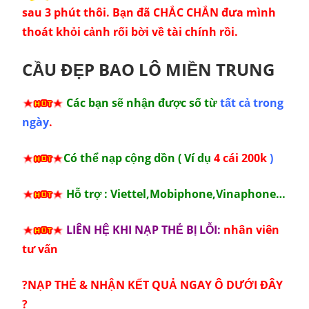
sau 3 phút thôi. Bạn đã CHẮC CHẮN đưa mình
thoát khỏi cảnh rối bời về tài chính rồi.
CẦU ĐẸP BAO LÔ MIỀN TRUNG
Các bạn sẽ nhận được số từ
tất cả trong
ngày
.
Có thể nạp cộng dồn ( Ví dụ
4
cái 200k
)
Hỗ trợ : Viettel,Mobiphone,Vinaphone…
LIÊN HỆ KHI NẠP THẺ BỊ LỖI:
nhân viên
tư vấn
?NẠP THẺ & NHẬN KẾT QUẢ NGAY Ô DƯỚI ĐÂY
?