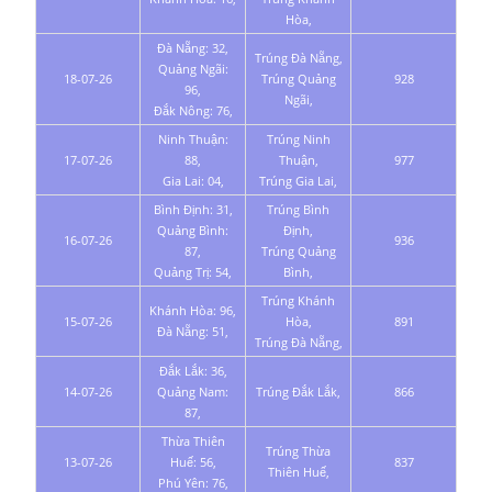
Hòa,
Đà Nẵng: 32,
Trúng Đà Nẵng,
Quảng Ngãi:
18-07-26
Trúng Quảng
928
96,
Ngãi,
Đắk Nông: 76,
Ninh Thuận:
Trúng Ninh
17-07-26
88,
Thuận,
977
Gia Lai: 04,
Trúng Gia Lai,
Bình Định: 31,
Trúng Bình
Quảng Bình:
Định,
16-07-26
936
87,
Trúng Quảng
Quảng Trị: 54,
Bình,
Trúng Khánh
Khánh Hòa: 96,
15-07-26
Hòa,
891
Đà Nẵng: 51,
Trúng Đà Nẵng,
Đắk Lắk: 36,
14-07-26
Quảng Nam:
Trúng Đắk Lắk,
866
87,
Thừa Thiên
Trúng Thừa
13-07-26
Huế: 56,
837
Thiên Huế,
Phú Yên: 76,