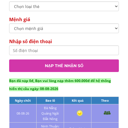
Mệnh giá
Nhập số điện thoại
Bạn đã nạp 0đ, Bạn vui lòng nạp thêm 600.000đ để hệ thống
hiển thị cầu ngày: 08-08-2026
Ngày chốt
Bao lô
Kết quả
Theo
Đà Nẵng
08-08-26
Quảng Ngãi
Đắk Nông
Ninh Thuận: