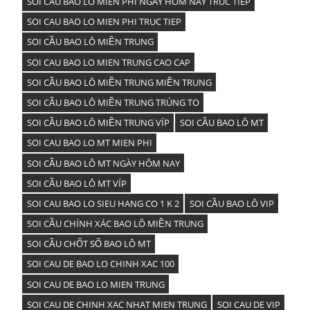
SOI CAU BAO LO MIEN PHI NGAY HOM NAY TRUC TIEP
SOI CAU BAO LO MIEN PHI TRUC TIEP
SOI CẦU BAO LÔ MIỀN TRUNG
SOI CAU BAO LO MIEN TRUNG CAO CAP
SOI CẦU BAO LÔ MIỀN TRUNG MIỀN TRUNG
SOI CẦU BAO LÔ MIỀN TRUNG TRÚNG TO
SOI CẦU BAO LÔ MIỀN TRUNG VÍP
SOI CẦU BAO LÔ MT
SOI CAU BAO LO MT MIEN PHI
SOI CẦU BAO LÔ MT NGÀY HÔM NAY
SOI CẦU BAO LÔ MT VÍP
SOI CAU BAO LO SIEU HANG CO 1 K 2
SOI CẦU BAO LÔ VIP
SOI CẦU CHÍNH XÁC BAO LÔ MIỀN TRUNG
SOI CẦU CHỐT SỐ BAO LÔ MT
SOI CAU DE BAO LO CHINH XAC 100
SOI CAU DE BAO LO MIEN TRUNG
SOI CAU DE CHINH XAC NHAT MIEN TRUNG
SOI CAU DE VIP