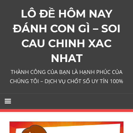
Skip
LÔ ĐỀ HÔM NAY
to
content
ĐÁNH CON GÌ – SOI
CAU CHINH XAC
NHAT
THÀNH CÔNG CỦA BẠN LÀ HẠNH PHÚC CỦA
CHÚNG TÔI – DỊCH VỤ CHỐT SỐ UY TÍN 100%