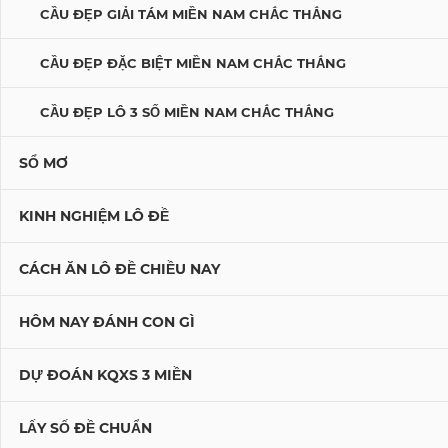
CẦU ĐẸP GIẢI TÁM MIỀN NAM CHẮC THẮNG
CẦU ĐẸP ĐẶC BIỆT MIỀN NAM CHẮC THẮNG
CẦU ĐẸP LÔ 3 SỐ MIỀN NAM CHẮC THẮNG
SỔ MƠ
KINH NGHIỆM LÔ ĐỀ
CÁCH ĂN LÔ ĐỀ CHIỀU NAY
HÔM NAY ĐÁNH CON GÌ
DỰ ĐOÁN KQXS 3 MIỀN
LẤY SỐ ĐỀ CHUẨN