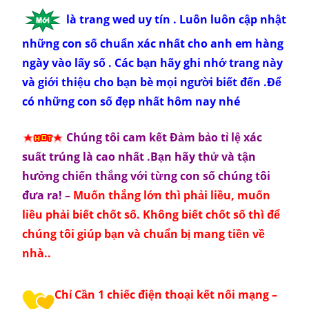
là trang wed uy tín . Luôn luôn cập nhật
những con số chuẩn xác nhất cho anh em hàng
ngày vào lấy số . Các bạn hãy ghi nhớ trang này
và giới thiệu cho bạn bè mọi người biết đến .Để
có những con số đẹp nhất hôm nay nhé
Chúng tôi cam kết Đảm bảo tỉ lệ xác
suất trúng là cao nhất .Bạn hãy thử và tận
hưởng chiến thắng với từng con số chúng tôi
đưa ra! –
Muốn thắng lớn thì phải liều, muốn
liều phải biết chốt số. Không biết chốt số thì để
chúng tôi giúp bạn và chuẩn bị mang tiền về
nhà
..
Chỉ Cần 1 chiếc điện thoại kết nối mạng –