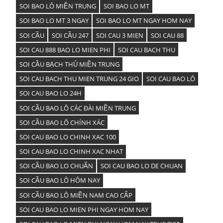
SOI BAO LÔ MIỀN TRUNG
SOI BAO LO MT
SOI BAO LO MT 3 NGAY
SOI BAO LO MT NGAY HOM NAY
SOI CẦU
SOI CẦU 247
SOI CAU 3 MIEN
SOI CAU 88
SOI CAU 888 BAO LO MIEN PHI
SOI CAU BACH THU
SOI CẦU BẠCH THỦ MIỀN TRUNG
SOI CAU BACH THU MIEN TRUNG 24 GIO
SOI CAU BAO LÔ
SOI CAU BAO LO 24H
SOI CẦU BAO LÔ CÁC ĐÀI MIỀN TRUNG
SOI CẦU BAO LÔ CHÍNH XÁC
SOI CAU BAO LO CHINH XAC 100
SOI CAU BAO LO CHINH XAC NHAT
SOI CẦU BAO LO CHUẨN
SOI CAU BAO LO DE CHUAN
SOI CẦU BAO LÔ HÔM NAY
SOI CẦU BAO LÔ MIỀN NAM CAO CẤP
SOI CAU BAO LO MIEN PHI NGAY HOM NAY