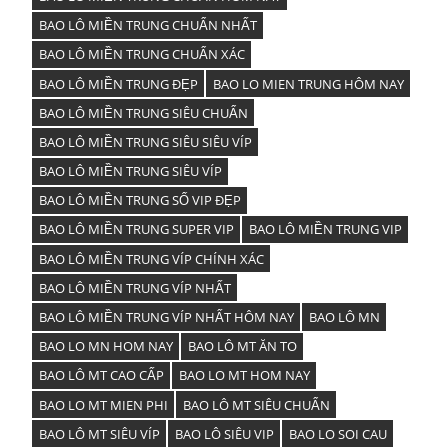
BAO LÔ MIỀN TRUNG CHUẨN NHẤT
BAO LÔ MIỀN TRUNG CHUẨN XÁC
BAO LÔ MIỀN TRUNG ĐẸP
BAO LO MIEN TRUNG HÔM NAY
BAO LÔ MIỀN TRUNG SIÊU CHUẨN
BAO LÔ MIỀN TRUNG SIÊU SIÊU VÍP
BAO LÔ MIỀN TRUNG SIÊU VÍP
BAO LÔ MIỀN TRUNG SỐ VIP ĐẸP
BAO LÔ MIỀN TRUNG SUPER VIP
BAO LÔ MIỀN TRUNG VIP
BAO LÔ MIỀN TRUNG VÍP CHÍNH XÁC
BAO LÔ MIỀN TRUNG VÍP NHẤT
BAO LÔ MIỀN TRUNG VÍP NHẤT HÔM NAY
BAO LÔ MN
BAO LO MN HOM NAY
BAO LÔ MT ĂN TO
BAO LÔ MT CAO CẤP
BAO LO MT HOM NAY
BAO LO MT MIEN PHI
BAO LÔ MT SIÊU CHUẨN
BAO LÔ MT SIÊU VÍP
BAO LÔ SIÊU VIP
BAO LO SOI CAU