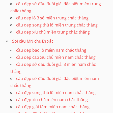
cầu đẹp sớ đầu đuôi giải đặc biệt miền trung
chắc thắng
cầu đẹp lô 3 số miền trung chắc thắng
cầu đẹp song thủ lô miền trung chắc thắng
cầu đẹp xíu chủ miền trung chắc thắng
Soi cầu MN chuẩn xác
cầu đẹp bao lô miền nam chắc thắng
cầu đẹp cặp xíu chủ miền nam chắc thắng
cầu đẹp sớ đầu đuôi giải 8 miền nam chắc
thắng
cầu đẹp sớ đầu đuôi giải đặc biệt miền nam
chắc thắng
cầu đẹp song thủ lô miền nam chắc thắng
cầu đẹp xíu chủ miền nam chắc thắng
cầu đẹp giải tám miền nam chắc thắng