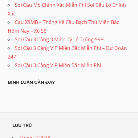
Soi Cầu Mb Chính Xác Miễn Phí Soi Cầu Lô Chính
Xác
Cau XSMB – Thống Kê Cầu Bạch Thủ Miền Bắc
Hôm Nay – Xổ Số
Soi Cầu 3 Càng 3 Miền Tỷ Lệ Trúng 99%
Soi Cầu 3 Càng VIP Miền Bắc Miễn Phí – Dự Đoán
247
Soi Cầu 3 Càng VIP Miền Bắc Miễn Phí
BÌNH LUẬN GẦN ĐÂY
LƯU TRỮ
Tháng 2 2023