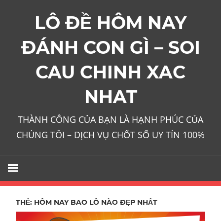
Skip
LÔ ĐỀ HÔM NAY
to
content
ĐÁNH CON GÌ – SOI
CAU CHINH XAC
NHAT
THÀNH CÔNG CỦA BẠN LÀ HẠNH PHÚC CỦA
CHÚNG TÔI – DỊCH VỤ CHỐT SỐ UY TÍN 100%
THẺ:
HÔM NAY BAO LÔ NÀO ĐẸP NHẤT