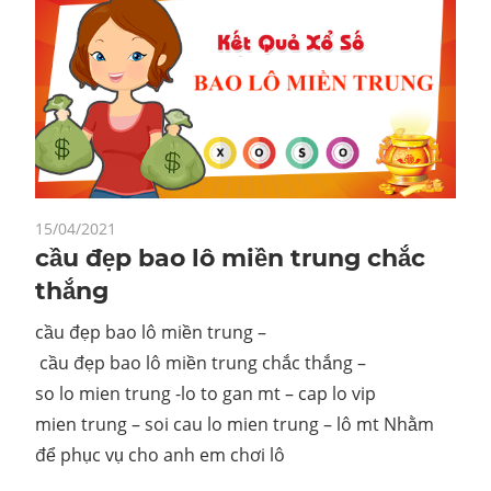
15/04/2021
cầu đẹp bao lô miền trung chắc
thắng
cầu đẹp bao lô miền trung –
cầu đẹp bao lô miền trung chắc thắng –
so lo mien trung -lo to gan mt – cap lo vip
mien trung – soi cau lo mien trung – lô mt Nhằm
để phục vụ cho anh em chơi lô