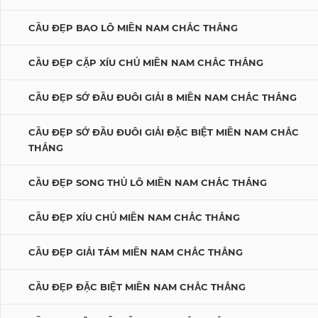
CẦU ĐẸP BAO LÔ MIỀN NAM CHẮC THẮNG
CẦU ĐẸP CẶP XÍU CHỦ MIỀN NAM CHẮC THẮNG
CẦU ĐẸP SỚ ĐẦU ĐUÔI GIẢI 8 MIỀN NAM CHẮC THẮNG
CẦU ĐẸP SỚ ĐẦU ĐUÔI GIẢI ĐẶC BIỆT MIỀN NAM CHẮC
THẮNG
CẦU ĐẸP SONG THỦ LÔ MIỀN NAM CHẮC THẮNG
CẦU ĐẸP XÍU CHỦ MIỀN NAM CHẮC THẮNG
CẦU ĐẸP GIẢI TÁM MIỀN NAM CHẮC THẮNG
CẦU ĐẸP ĐẶC BIỆT MIỀN NAM CHẮC THẮNG