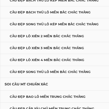
CẦU ĐẸP BẠCH THỦ LÔ KÉP MIỀN BẮC CHẮC THẮNG
CẦU ĐẸP BẠCH THỦ LÔ MIỀN BẮC CHẮC THẮNG
CẦU ĐẸP SONG THỦ LÔ KÉP MIỀN BẮC CHẮC THẮNG
CẦU ĐẸP LÔ XIÊN 2 MIỀN BẮC CHẮC THẮNG
CẦU ĐẸP LÔ XIÊN 3 MIỀN BẮC CHẮC THẮNG
CẦU ĐẸP LÔ XIÊN 4 MIỀN BẮC CHẮC THẮNG
CẦU ĐẸP SONG THỦ LÔ MIỀN BẮC CHẮC THẮNG
SOI CẦU MT CHUẨN XÁC
CẦU ĐẸP BAO LÔ MIỀN TRUNG CHẮC THẮNG
CẦU ĐẸP CẶP XÍU CHỦ MIỀN TRUNG CHẮC THẮNG