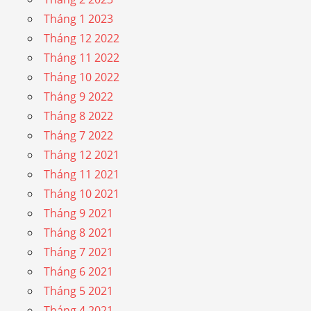
Tháng 1 2023
Tháng 12 2022
Tháng 11 2022
Tháng 10 2022
Tháng 9 2022
Tháng 8 2022
Tháng 7 2022
Tháng 12 2021
Tháng 11 2021
Tháng 10 2021
Tháng 9 2021
Tháng 8 2021
Tháng 7 2021
Tháng 6 2021
Tháng 5 2021
Tháng 4 2021