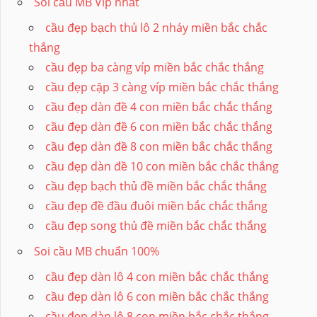
Soi cầu MB Víp nhất
cầu đẹp bạch thủ lô 2 nháy miền bắc chắc
thắng
cầu đẹp ba càng víp miền bắc chắc thắng
cầu đẹp cặp 3 càng víp miền bắc chắc thắng
cầu đẹp dàn đề 4 con miền bắc chắc thắng
cầu đẹp dàn đề 6 con miền bắc chắc thắng
cầu đẹp dàn đề 8 con miền bắc chắc thắng
cầu đẹp dàn đề 10 con miền bắc chắc thắng
cầu đẹp bạch thủ đề miền bắc chắc thắng
cầu đẹp đề đầu đuôi miền bắc chắc thắng
cầu đẹp song thủ đề miền bắc chắc thắng
Soi cầu MB chuẩn 100%
cầu đẹp dàn lô 4 con miền bắc chắc thắng
cầu đẹp dàn lô 6 con miền bắc chắc thắng
cầu đẹp dàn lô 8 con miền bắc chắc thắng