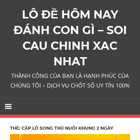
Skip
LÔ ĐỀ HÔM NAY
to
content
ĐÁNH CON GÌ – SOI
CAU CHINH XAC
NHAT
THÀNH CÔNG CỦA BẠN LÀ HẠNH PHÚC CỦA
CHÚNG TÔI – DỊCH VỤ CHỐT SỐ UY TÍN 100%
THẺ:
CẶP LÔ SONG THỦ NUÔI KHUNG 2 NGÀY