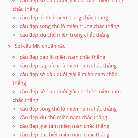
cầu đẹp sớ đầu đuôi giải đặc biệt miền trung
chắc thắng
cầu đẹp lô 3 số miền trung chắc thắng
cầu đẹp song thủ lô miền trung chắc thắng
cầu đẹp xíu chủ miền trung chắc thắng
Soi cầu MN chuẩn xác
cầu đẹp bao lô miền nam chắc thắng
cầu đẹp cặp xíu chủ miền nam chắc thắng
cầu đẹp sớ đầu đuôi giải 8 miền nam chắc
thắng
cầu đẹp sớ đầu đuôi giải đặc biệt miền nam
chắc thắng
cầu đẹp song thủ lô miền nam chắc thắng
cầu đẹp xíu chủ miền nam chắc thắng
cầu đẹp giải tám miền nam chắc thắng
cầu đẹp đặc biệt miền nam chắc thắng