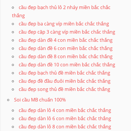
cầu đẹp bạch thủ lô 2 nháy miền bắc chắc
thắng
cầu đẹp ba càng víp miền bắc chắc thắng
cầu đẹp cặp 3 càng víp miền bắc chắc thắng
cầu đẹp dàn đề 4 con miền bắc chắc thắng
cầu đẹp dàn đề 6 con miền bắc chắc thắng
cầu đẹp dàn đề 8 con miền bắc chắc thắng
cầu đẹp dàn đề 10 con miền bắc chắc thắng
cầu đẹp bạch thủ đề miền bắc chắc thắng
cầu đẹp đề đầu đuôi miền bắc chắc thắng
cầu đẹp song thủ đề miền bắc chắc thắng
Soi cầu MB chuẩn 100%
cầu đẹp dàn lô 4 con miền bắc chắc thắng
cầu đẹp dàn lô 6 con miền bắc chắc thắng
cầu đẹp dàn lô 8 con miền bắc chắc thắng