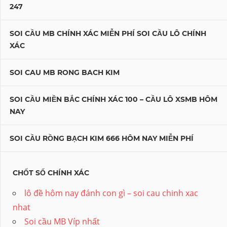
247
SOI CẦU MB CHÍNH XÁC MIỄN PHÍ SOI CẦU LÔ CHÍNH
XÁC
SOI CAU MB RONG BACH KIM
SOI CẦU MIỀN BẮC CHÍNH XÁC 100 – CẦU LÔ XSMB HÔM
NAY
SOI CẦU RỒNG BẠCH KIM 666 HÔM NAY MIỄN PHÍ
CHỐT SỐ CHÍNH XÁC
lô đề hôm nay đánh con gì – soi cau chinh xac
nhat
Soi cầu MB Víp nhất