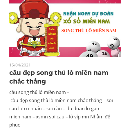
15/04/2021
cầu đẹp song thủ lô miền nam
chắc thắng
cầu song thủ lô miền nam –
cầu đẹp song thủ lô miền nam chắc thắng – soi
cau loto chuẩn – soi cầu – du doan lo gan
mien nam – xsmn soi cau – lô víp mn Nhằm để
phục