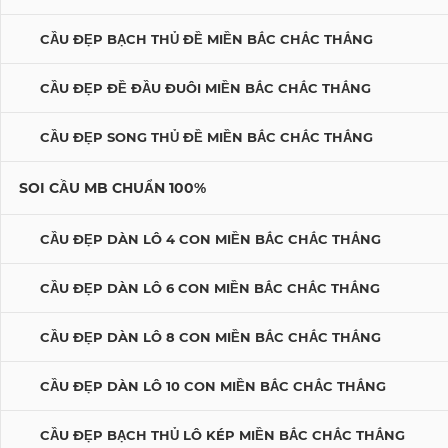
CẦU ĐẸP BẠCH THỦ ĐỀ MIỀN BẮC CHẮC THẮNG
CẦU ĐẸP ĐỀ ĐẦU ĐUÔI MIỀN BẮC CHẮC THẮNG
CẦU ĐẸP SONG THỦ ĐỀ MIỀN BẮC CHẮC THẮNG
SOI CẦU MB CHUẨN 100%
CẦU ĐẸP DÀN LÔ 4 CON MIỀN BẮC CHẮC THẮNG
CẦU ĐẸP DÀN LÔ 6 CON MIỀN BẮC CHẮC THẮNG
CẦU ĐẸP DÀN LÔ 8 CON MIỀN BẮC CHẮC THẮNG
CẦU ĐẸP DÀN LÔ 10 CON MIỀN BẮC CHẮC THẮNG
CẦU ĐẸP BẠCH THỦ LÔ KÉP MIỀN BẮC CHẮC THẮNG