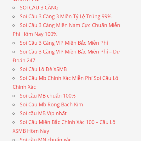
SOI CẦU 3 CÀNG
Soi Cầu 3 Càng 3 Miền Tỷ Lệ Trúng 99%
Soi Cầu 3 Càng Miền Nam Cực Chuẩn Miễn
Phí Hôm Nay 100%
Soi Cầu 3 Càng VIP Miền Bắc Miễn Phí
Soi Cầu 3 Càng VIP Miền Bắc Miễn Phí – Dự
Đoán 247
Soi Cầu Lô Đề XSMB
Soi Cầu Mb Chính Xác Miễn Phí Soi Cầu Lô
Chính Xác
Soi cầu MB chuẩn 100%
Soi Cau Mb Rong Bach Kim
Soi cầu MB Víp nhất
Soi Cầu Miền Bắc Chính Xác 100 – Cầu Lô
XSMB Hôm Nay
Soi cầu MN chuẩn xác