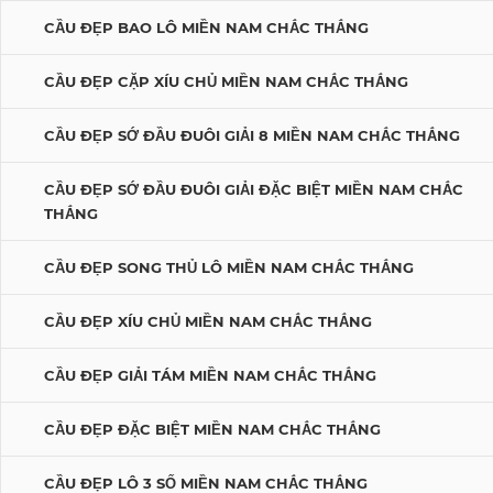
CẦU ĐẸP BAO LÔ MIỀN NAM CHẮC THẮNG
CẦU ĐẸP CẶP XÍU CHỦ MIỀN NAM CHẮC THẮNG
CẦU ĐẸP SỚ ĐẦU ĐUÔI GIẢI 8 MIỀN NAM CHẮC THẮNG
CẦU ĐẸP SỚ ĐẦU ĐUÔI GIẢI ĐẶC BIỆT MIỀN NAM CHẮC
THẮNG
CẦU ĐẸP SONG THỦ LÔ MIỀN NAM CHẮC THẮNG
CẦU ĐẸP XÍU CHỦ MIỀN NAM CHẮC THẮNG
CẦU ĐẸP GIẢI TÁM MIỀN NAM CHẮC THẮNG
CẦU ĐẸP ĐẶC BIỆT MIỀN NAM CHẮC THẮNG
CẦU ĐẸP LÔ 3 SỐ MIỀN NAM CHẮC THẮNG