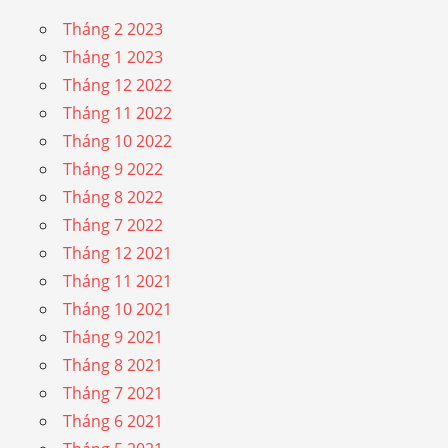
Tháng 2 2023
Tháng 1 2023
Tháng 12 2022
Tháng 11 2022
Tháng 10 2022
Tháng 9 2022
Tháng 8 2022
Tháng 7 2022
Tháng 12 2021
Tháng 11 2021
Tháng 10 2021
Tháng 9 2021
Tháng 8 2021
Tháng 7 2021
Tháng 6 2021