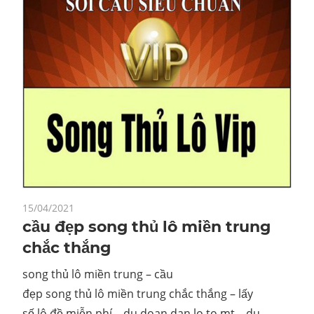
15/04/2021
cầu đẹp song thủ lô miền trung
chắc thắng
song thủ lô miền trung – cầu
đẹp song thủ lô miền trung chắc thắng – lấy
số lô đề miễn phí – du doan dan lo to mt – du