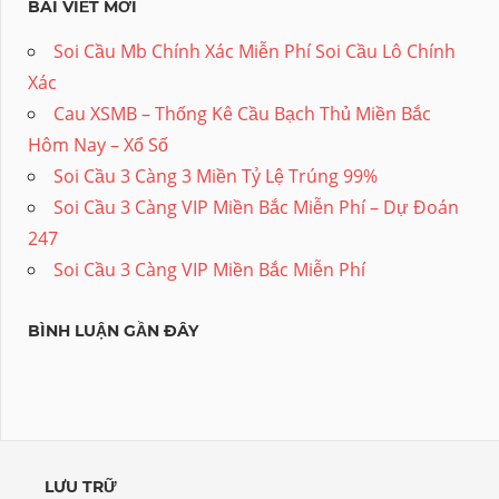
BÀI VIẾT MỚI
Soi Cầu Mb Chính Xác Miễn Phí Soi Cầu Lô Chính
Xác
Cau XSMB – Thống Kê Cầu Bạch Thủ Miền Bắc
Hôm Nay – Xổ Số
Soi Cầu 3 Càng 3 Miền Tỷ Lệ Trúng 99%
Soi Cầu 3 Càng VIP Miền Bắc Miễn Phí – Dự Đoán
247
Soi Cầu 3 Càng VIP Miền Bắc Miễn Phí
BÌNH LUẬN GẦN ĐÂY
LƯU TRỮ