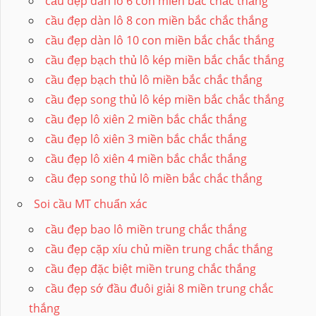
cầu đẹp dàn lô 6 con miền bắc chắc thắng
cầu đẹp dàn lô 8 con miền bắc chắc thắng
cầu đẹp dàn lô 10 con miền bắc chắc thắng
cầu đẹp bạch thủ lô kép miền bắc chắc thắng
cầu đẹp bạch thủ lô miền bắc chắc thắng
cầu đẹp song thủ lô kép miền bắc chắc thắng
cầu đẹp lô xiên 2 miền bắc chắc thắng
cầu đẹp lô xiên 3 miền bắc chắc thắng
cầu đẹp lô xiên 4 miền bắc chắc thắng
cầu đẹp song thủ lô miền bắc chắc thắng
Soi cầu MT chuẩn xác
cầu đẹp bao lô miền trung chắc thắng
cầu đẹp cặp xíu chủ miền trung chắc thắng
cầu đẹp đặc biệt miền trung chắc thắng
cầu đẹp sớ đầu đuôi giải 8 miền trung chắc
thắng