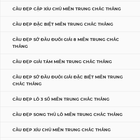
CẦU ĐẸP CẶP XÍU CHỦ MIỀN TRUNG CHẮC THẮNG
CẦU ĐẸP ĐẶC BIỆT MIỀN TRUNG CHẮC THẮNG
CẦU ĐẸP SỚ ĐẦU ĐUÔI GIẢI 8 MIỀN TRUNG CHẮC
THẮNG
CẦU ĐẸP GIẢI TÁM MIỀN TRUNG CHẮC THẮNG
CẦU ĐẸP SỚ ĐẦU ĐUÔI GIẢI ĐẶC BIỆT MIỀN TRUNG
CHẮC THẮNG
CẦU ĐẸP LÔ 3 SỐ MIỀN TRUNG CHẮC THẮNG
CẦU ĐẸP SONG THỦ LÔ MIỀN TRUNG CHẮC THẮNG
CẦU ĐẸP XÍU CHỦ MIỀN TRUNG CHẮC THẮNG