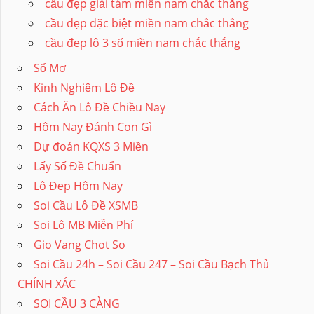
cầu đẹp giải tám miền nam chắc thắng
cầu đẹp đặc biệt miền nam chắc thắng
cầu đẹp lô 3 số miền nam chắc thắng
Sổ Mơ
Kinh Nghiệm Lô Đề
Cách Ăn Lô Đề Chiều Nay
Hôm Nay Đánh Con Gì
Dự đoán KQXS 3 Miền
Lấy Số Đề Chuẩn
Lô Đẹp Hôm Nay
Soi Cầu Lô Đề XSMB
Soi Lô MB Miễn Phí
Gio Vang Chot So
Soi Cầu 24h – Soi Cầu 247 – Soi Cầu Bạch Thủ
CHÍNH XÁC
SOI CẦU 3 CÀNG