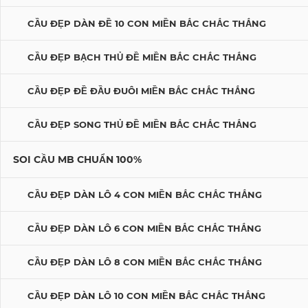
CẦU ĐẸP DÀN ĐỀ 10 CON MIỀN BẮC CHẮC THẮNG
CẦU ĐẸP BẠCH THỦ ĐỀ MIỀN BẮC CHẮC THẮNG
CẦU ĐẸP ĐỀ ĐẦU ĐUÔI MIỀN BẮC CHẮC THẮNG
CẦU ĐẸP SONG THỦ ĐỀ MIỀN BẮC CHẮC THẮNG
SOI CẦU MB CHUẨN 100%
CẦU ĐẸP DÀN LÔ 4 CON MIỀN BẮC CHẮC THẮNG
CẦU ĐẸP DÀN LÔ 6 CON MIỀN BẮC CHẮC THẮNG
CẦU ĐẸP DÀN LÔ 8 CON MIỀN BẮC CHẮC THẮNG
CẦU ĐẸP DÀN LÔ 10 CON MIỀN BẮC CHẮC THẮNG