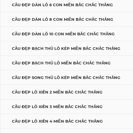
CẦU ĐẸP DÀN LÔ 6 CON MIỀN BẮC CHẮC THẮNG
CẦU ĐẸP DÀN LÔ 8 CON MIỀN BẮC CHẮC THẮNG
CẦU ĐẸP DÀN LÔ 10 CON MIỀN BẮC CHẮC THẮNG
CẦU ĐẸP BẠCH THỦ LÔ KÉP MIỀN BẮC CHẮC THẮNG
CẦU ĐẸP BẠCH THỦ LÔ MIỀN BẮC CHẮC THẮNG
CẦU ĐẸP SONG THỦ LÔ KÉP MIỀN BẮC CHẮC THẮNG
CẦU ĐẸP LÔ XIÊN 2 MIỀN BẮC CHẮC THẮNG
CẦU ĐẸP LÔ XIÊN 3 MIỀN BẮC CHẮC THẮNG
CẦU ĐẸP LÔ XIÊN 4 MIỀN BẮC CHẮC THẮNG