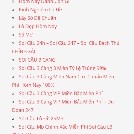
Hôm Nay Đánh Con Gì
Kinh Nghiệm Lô Đề
Lấy Số Đề Chuẩn
Lô Đẹp Hôm Nay
Sổ Mơ
Soi Cầu 24h – Soi Cầu 247 – Soi Cầu Bạch Thủ
CHÍNH XÁC
SOI CẦU 3 CÀNG
Soi Cầu 3 Càng 3 Miền Tỷ Lệ Trúng 99%
Soi Cầu 3 Càng Miền Nam Cực Chuẩn Miễn
Phí Hôm Nay 100%
Soi Cầu 3 Càng VIP Miền Bắc Miễn Phí
Soi Cầu 3 Càng VIP Miền Bắc Miễn Phí – Dự
Đoán 247
Soi Cầu Lô Đề XSMB
Soi Cầu Mb Chính Xác Miễn Phí Soi Cầu Lô