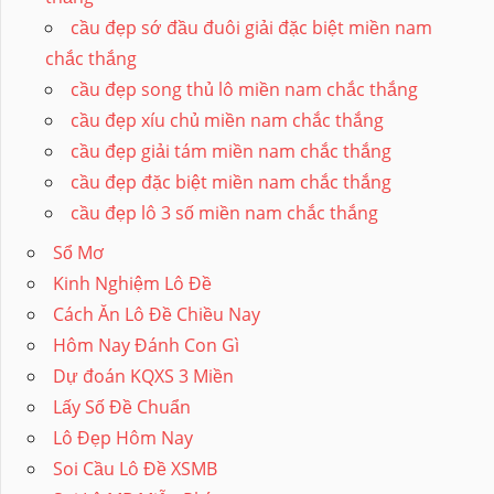
cầu đẹp sớ đầu đuôi giải đặc biệt miền nam
chắc thắng
cầu đẹp song thủ lô miền nam chắc thắng
cầu đẹp xíu chủ miền nam chắc thắng
cầu đẹp giải tám miền nam chắc thắng
cầu đẹp đặc biệt miền nam chắc thắng
cầu đẹp lô 3 số miền nam chắc thắng
Sổ Mơ
Kinh Nghiệm Lô Đề
Cách Ăn Lô Đề Chiều Nay
Hôm Nay Đánh Con Gì
Dự đoán KQXS 3 Miền
Lấy Số Đề Chuẩn
Lô Đẹp Hôm Nay
Soi Cầu Lô Đề XSMB