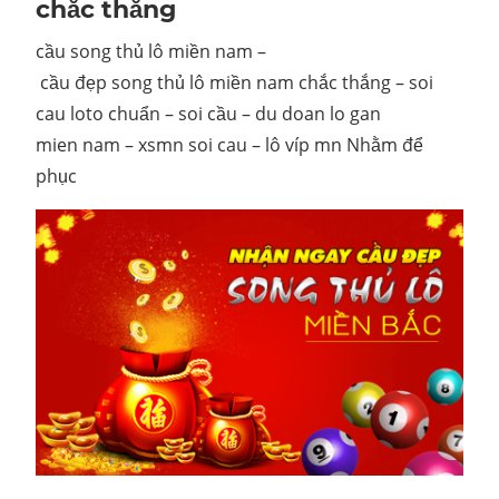
chắc thắng
cầu song thủ lô miền nam –
cầu đẹp song thủ lô miền nam chắc thắng – soi
cau loto chuẩn – soi cầu – du doan lo gan
mien nam – xsmn soi cau – lô víp mn Nhằm để
phục