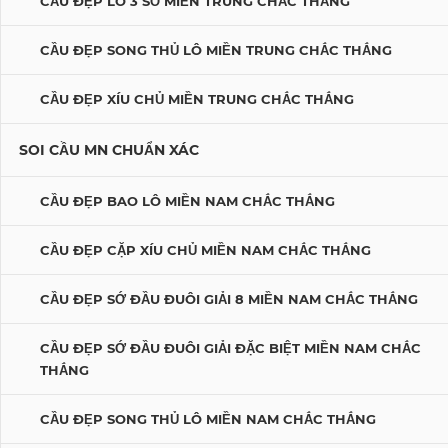
CẦU ĐẸP LÔ 3 SỐ MIỀN TRUNG CHẮC THẮNG
CẦU ĐẸP SONG THỦ LÔ MIỀN TRUNG CHẮC THẮNG
CẦU ĐẸP XÍU CHỦ MIỀN TRUNG CHẮC THẮNG
SOI CẦU MN CHUẨN XÁC
CẦU ĐẸP BAO LÔ MIỀN NAM CHẮC THẮNG
CẦU ĐẸP CẶP XÍU CHỦ MIỀN NAM CHẮC THẮNG
CẦU ĐẸP SỚ ĐẦU ĐUÔI GIẢI 8 MIỀN NAM CHẮC THẮNG
CẦU ĐẸP SỚ ĐẦU ĐUÔI GIẢI ĐẶC BIỆT MIỀN NAM CHẮC
THẮNG
CẦU ĐẸP SONG THỦ LÔ MIỀN NAM CHẮC THẮNG