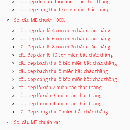
cầu đẹp đề đầu đuôi miền bắc chắc thắng
cầu đẹp song thủ đề miền bắc chắc thắng
Soi cầu MB chuẩn 100%
cầu đẹp dàn lô 4 con miền bắc chắc thắng
cầu đẹp dàn lô 6 con miền bắc chắc thắng
cầu đẹp dàn lô 8 con miền bắc chắc thắng
cầu đẹp dàn lô 10 con miền bắc chắc thắng
cầu đẹp bạch thủ lô kép miền bắc chắc thắng
cầu đẹp bạch thủ lô miền bắc chắc thắng
cầu đẹp song thủ lô kép miền bắc chắc thắng
cầu đẹp lô xiên 2 miền bắc chắc thắng
cầu đẹp lô xiên 3 miền bắc chắc thắng
cầu đẹp lô xiên 4 miền bắc chắc thắng
cầu đẹp song thủ lô miền bắc chắc thắng
Soi cầu MT chuẩn xác