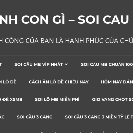
H CON GÌ – SOI CAU
 CÔNG CỦA BẠN LÀ HẠNH PHÚC CỦA CHÚNG
T
SOI CẦU MB VÍP NHẤT
SOI CẦU MB CHUẨN 10
M LÔ ĐỀ
CÁCH ĂN LÔ ĐỀ CHIỀU NAY
HÔM NAY ĐÁN
Ô ĐỀ XSMB
SOI LÔ MB MIỄN PHÍ
GIO VANG CHOT S
ÁC
SOI CẦU 3 CÀNG
SOI CẦU 3 CÀNG 3 MIỀN TỶ LỆ