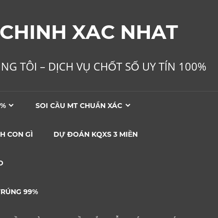
 CHINH XAC NHAT
 TÔI – DỊCH VỤ CHỐT SỐ UY TÍN 100%
0%
SOI CẦU MT CHUẨN XÁC
H CON GÌ
DỰ ĐOÁN KQXS 3 MIỀN
O
 TRÚNG 99%