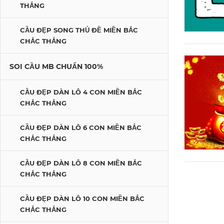
THẮNG
CẦU ĐẸP SONG THỦ ĐỀ MIỀN BẮC
CHẮC THẮNG
SOI CẦU MB CHUẨN 100%
CẦU ĐẸP DÀN LÔ 4 CON MIỀN BẮC
CHẮC THẮNG
CẦU ĐẸP DÀN LÔ 6 CON MIỀN BẮC
CHẮC THẮNG
CẦU ĐẸP DÀN LÔ 8 CON MIỀN BẮC
CHẮC THẮNG
CẦU ĐẸP DÀN LÔ 10 CON MIỀN BẮC
CHẮC THẮNG