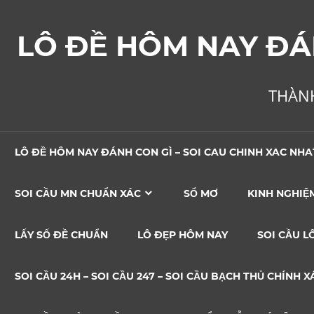
Skip
to
LÔ ĐỀ HÔM NAY ĐÁN
content
THÀNH
LÔ ĐỀ HÔM NAY ĐÁNH CON GÌ – SOI CAU CHINH XAC NHA
SOI CẦU MN CHUẨN XÁC
SỔ MƠ
KINH NGHIỆ
LẤY SỐ ĐỀ CHUẨN
LÔ ĐẸP HÔM NAY
SOI CẦU L
SOI CẦU 24H – SOI CẦU 247 – SOI CẦU BẠCH THỦ CHÍNH X