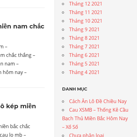
Tháng 12 2021
Tháng 11 2021
Tháng 10 2021
miền nam chắc
Tháng 9 2021
Tháng 8 2021
Tháng 7 2021
m –
Tháng 6 2021
am chắc thắng –
Tháng 5 2021
en nam –
Tháng 4 2021
m hôm nay –
DANH MỤC
Cách Ăn Lô Đề Chiều Nay
lô kép miền
Cau XSMB – Thống Kê Cầu
Bạch Thủ Miền Bắc Hôm Nay
miền bắc chắc
– Xổ Số
 cau lo mb –
Chưa phân loại