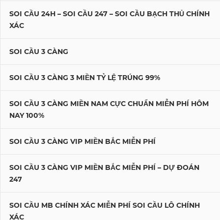
SOI CẦU 24H – SOI CẦU 247 – SOI CẦU BẠCH THỦ CHÍNH
XÁC
SOI CẦU 3 CÀNG
SOI CẦU 3 CÀNG 3 MIỀN TỶ LỆ TRÚNG 99%
SOI CẦU 3 CÀNG MIỀN NAM CỰC CHUẨN MIỄN PHÍ HÔM
NAY 100%
SOI CẦU 3 CÀNG VIP MIỀN BẮC MIỄN PHÍ
SOI CẦU 3 CÀNG VIP MIỀN BẮC MIỄN PHÍ – DỰ ĐOÁN
247
SOI CẦU MB CHÍNH XÁC MIỄN PHÍ SOI CẦU LÔ CHÍNH
XÁC