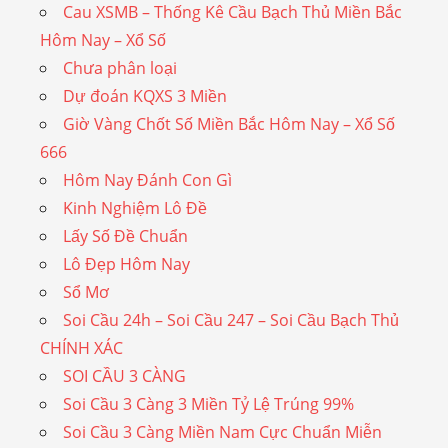
Cau XSMB – Thống Kê Cầu Bạch Thủ Miền Bắc
Hôm Nay – Xổ Số
Chưa phân loại
Dự đoán KQXS 3 Miền
Giờ Vàng Chốt Số Miền Bắc Hôm Nay – Xổ Số
666
Hôm Nay Đánh Con Gì
Kinh Nghiệm Lô Đề
Lấy Số Đề Chuẩn
Lô Đẹp Hôm Nay
Sổ Mơ
Soi Cầu 24h – Soi Cầu 247 – Soi Cầu Bạch Thủ
CHÍNH XÁC
SOI CẦU 3 CÀNG
Soi Cầu 3 Càng 3 Miền Tỷ Lệ Trúng 99%
Soi Cầu 3 Càng Miền Nam Cực Chuẩn Miễn