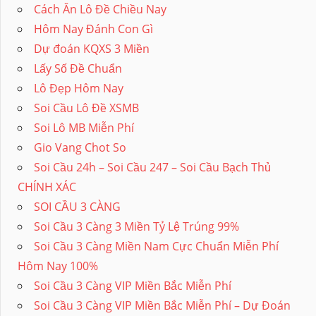
Cách Ăn Lô Đề Chiều Nay
Hôm Nay Đánh Con Gì
Dự đoán KQXS 3 Miền
Lấy Số Đề Chuẩn
Lô Đẹp Hôm Nay
Soi Cầu Lô Đề XSMB
Soi Lô MB Miễn Phí
Gio Vang Chot So
Soi Cầu 24h – Soi Cầu 247 – Soi Cầu Bạch Thủ
CHÍNH XÁC
SOI CẦU 3 CÀNG
Soi Cầu 3 Càng 3 Miền Tỷ Lệ Trúng 99%
Soi Cầu 3 Càng Miền Nam Cực Chuẩn Miễn Phí
Hôm Nay 100%
Soi Cầu 3 Càng VIP Miền Bắc Miễn Phí
Soi Cầu 3 Càng VIP Miền Bắc Miễn Phí – Dự Đoán