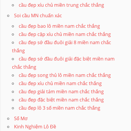
cầu đẹp xíu chủ miền trung chắc thắng
Soi cầu MN chuẩn xác
cầu đẹp bao lô miền nam chắc thắng
cầu đẹp cặp xíu chủ miền nam chắc thắng
cầu đẹp sớ đầu đuôi giải 8 miền nam chắc
thắng
cầu đẹp sớ đầu đuôi giải đặc biệt miền nam
chắc thắng
cầu đẹp song thủ lô miền nam chắc thắng
cầu đẹp xíu chủ miền nam chắc thắng
cầu đẹp giải tám miền nam chắc thắng
cầu đẹp đặc biệt miền nam chắc thắng
cầu đẹp lô 3 số miền nam chắc thắng
Sổ Mơ
Kinh Nghiệm Lô Đề