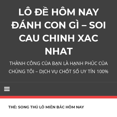
Skip
LÔ ĐỀ HÔM NAY
to
content
ĐÁNH CON GÌ – SOI
CAU CHINH XAC
NHAT
THÀNH CÔNG CỦA BẠN LÀ HẠNH PHÚC CỦA
CHÚNG TÔI – DỊCH VỤ CHỐT SỐ UY TÍN 100%
THẺ:
SONG THỦ LÔ MIỀN BẮC HÔM NAY