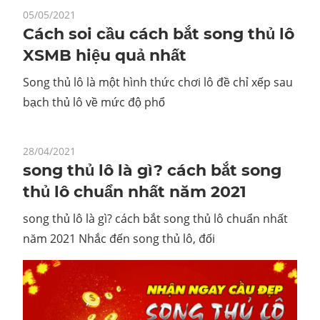
05/05/2021
Cách soi cầu cách bắt song thủ lô
XSMB hiệu quả nhất
Song thủ lô là một hình thức chơi lô đề chỉ xếp sau
bạch thủ lô về mức độ phổ
28/04/2021
song thủ lô là gì? cách bắt song
thủ lô chuẩn nhất năm 2021
song thủ lô là gì? cách bắt song thủ lô chuẩn nhất
năm 2021 Nhắc đến song thủ lô, đối