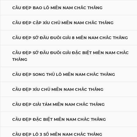
CẦU ĐẸP BAO LÔ MIỀN NAM CHẮC THẮNG
CẦU ĐẸP CẶP XÍU CHỦ MIỀN NAM CHẮC THẮNG
CẦU ĐẸP SỚ ĐẦU ĐUÔI GIẢI 8 MIỀN NAM CHẮC THẮNG
CẦU ĐẸP SỚ ĐẦU ĐUÔI GIẢI ĐẶC BIỆT MIỀN NAM CHẮC
THẮNG
CẦU ĐẸP SONG THỦ LÔ MIỀN NAM CHẮC THẮNG
CẦU ĐẸP XÍU CHỦ MIỀN NAM CHẮC THẮNG
CẦU ĐẸP GIẢI TÁM MIỀN NAM CHẮC THẮNG
CẦU ĐẸP ĐẶC BIỆT MIỀN NAM CHẮC THẮNG
CẦU ĐẸP LÔ 3 SỐ MIỀN NAM CHẮC THẮNG