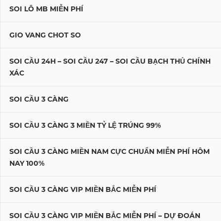
SOI LÔ MB MIỄN PHÍ
GIO VANG CHOT SO
SOI CẦU 24H – SOI CẦU 247 – SOI CẦU BẠCH THỦ CHÍNH
XÁC
SOI CẦU 3 CÀNG
SOI CẦU 3 CÀNG 3 MIỀN TỶ LỆ TRÚNG 99%
SOI CẦU 3 CÀNG MIỀN NAM CỰC CHUẨN MIỄN PHÍ HÔM
NAY 100%
SOI CẦU 3 CÀNG VIP MIỀN BẮC MIỄN PHÍ
SOI CẦU 3 CÀNG VIP MIỀN BẮC MIỄN PHÍ – DỰ ĐOÁN