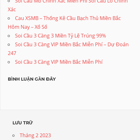
Soi Cầu Mb Chính Xác Miễn Phí Soi Cầu Lô Chính
Xác
Cau XSMB – Thống Kê Cầu Bạch Thủ Miền Bắc
Hôm Nay – Xổ Số
Soi Cầu 3 Càng 3 Miền Tỷ Lệ Trúng 99%
Soi Cầu 3 Càng VIP Miền Bắc Miễn Phí – Dự Đoán
247
Soi Cầu 3 Càng VIP Miền Bắc Miễn Phí
BÌNH LUẬN GẦN ĐÂY
LƯU TRỮ
Tháng 2 2023