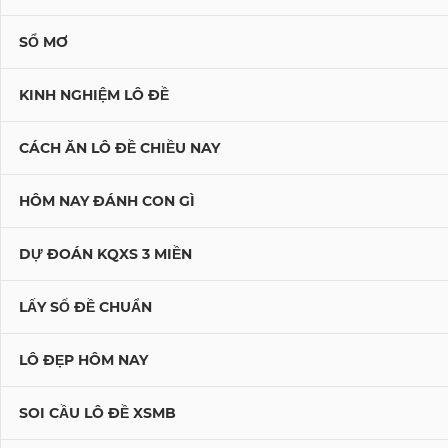
SỔ MƠ
KINH NGHIỆM LÔ ĐỀ
CÁCH ĂN LÔ ĐỀ CHIỀU NAY
HÔM NAY ĐÁNH CON GÌ
DỰ ĐOÁN KQXS 3 MIỀN
LẤY SỐ ĐỀ CHUẨN
LÔ ĐẸP HÔM NAY
SOI CẦU LÔ ĐỀ XSMB