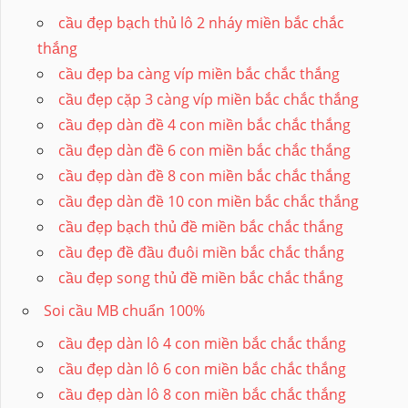
cầu đẹp bạch thủ lô 2 nháy miền bắc chắc
thắng
cầu đẹp ba càng víp miền bắc chắc thắng
cầu đẹp cặp 3 càng víp miền bắc chắc thắng
cầu đẹp dàn đề 4 con miền bắc chắc thắng
cầu đẹp dàn đề 6 con miền bắc chắc thắng
cầu đẹp dàn đề 8 con miền bắc chắc thắng
cầu đẹp dàn đề 10 con miền bắc chắc thắng
cầu đẹp bạch thủ đề miền bắc chắc thắng
cầu đẹp đề đầu đuôi miền bắc chắc thắng
cầu đẹp song thủ đề miền bắc chắc thắng
Soi cầu MB chuẩn 100%
cầu đẹp dàn lô 4 con miền bắc chắc thắng
cầu đẹp dàn lô 6 con miền bắc chắc thắng
cầu đẹp dàn lô 8 con miền bắc chắc thắng