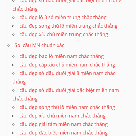
cầu đẹp sớ đầu đuôi giải đặc biệt miền trung
chắc thắng
cầu đẹp lô 3 số miền trung chắc thắng
cầu đẹp song thủ lô miền trung chắc thắng
cầu đẹp xíu chủ miền trung chắc thắng
Soi cầu MN chuẩn xác
cầu đẹp bao lô miền nam chắc thắng
cầu đẹp cặp xíu chủ miền nam chắc thắng
cầu đẹp sớ đầu đuôi giải 8 miền nam chắc
thắng
cầu đẹp sớ đầu đuôi giải đặc biệt miền nam
chắc thắng
cầu đẹp song thủ lô miền nam chắc thắng
cầu đẹp xíu chủ miền nam chắc thắng
cầu đẹp giải tám miền nam chắc thắng
cầu đẹp đặc biệt miền nam chắc thắng