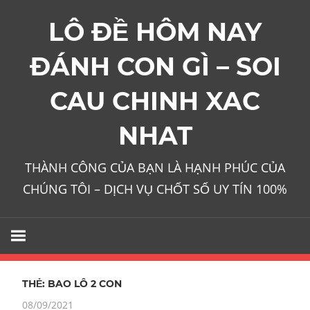
Skip
LÔ ĐỀ HÔM NAY
to
content
ĐÁNH CON GÌ – SOI
CAU CHINH XAC
NHAT
THÀNH CÔNG CỦA BẠN LÀ HẠNH PHÚC CỦA
CHÚNG TÔI – DỊCH VỤ CHỐT SỐ UY TÍN 100%
THẺ:
BAO LÔ 2 CON
08/09/2021