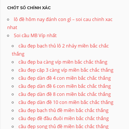
CHỐT SỐ CHÍNH XÁC
lô đề hôm nay đánh con gì – soi cau chinh xac
nhat
Soi cầu MB Víp nhất
cầu đẹp bạch thủ lô 2 nháy miền bắc chắc
thắng
cầu đẹp ba càng víp miền bắc chắc thắng
cầu đẹp cặp 3 càng víp miền bắc chắc thắng
cầu đẹp dàn đề 4 con miền bắc chắc thắng
cầu đẹp dàn đề 6 con miền bắc chắc thắng
cầu đẹp dàn đề 8 con miền bắc chắc thắng
cầu đẹp dàn đề 10 con miền bắc chắc thắng
cầu đẹp bạch thủ đề miền bắc chắc thắng
cầu đẹp đề đầu đuôi miền bắc chắc thắng
cầu đẹp song thủ đề miền bắc chắc thắng