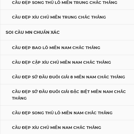
CẦU ĐẸP SONG THỦ LÔ MIỀN TRUNG CHẮC THẮNG
CẦU ĐẸP XÍU CHỦ MIỀN TRUNG CHẮC THẮNG
SOI CẦU MN CHUẨN XÁC
CẦU ĐẸP BAO LÔ MIỀN NAM CHẮC THẮNG
CẦU ĐẸP CẶP XÍU CHỦ MIỀN NAM CHẮC THẮNG
CẦU ĐẸP SỚ ĐẦU ĐUÔI GIẢI 8 MIỀN NAM CHẮC THẮNG
CẦU ĐẸP SỚ ĐẦU ĐUÔI GIẢI ĐẶC BIỆT MIỀN NAM CHẮC
THẮNG
CẦU ĐẸP SONG THỦ LÔ MIỀN NAM CHẮC THẮNG
CẦU ĐẸP XÍU CHỦ MIỀN NAM CHẮC THẮNG