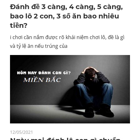
Đánh đề 3 càng, 4 càng, 5 càng,
bao lô 2 con, 3 số ăn bao nhiêu
tiền?
i chơi cần nắm được rõ khái niệm chơi lô, đề là gì
và tỷ lệ ăn nếu trúng của
12/05/2021