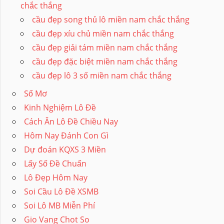
chắc thắng
cầu đẹp song thủ lô miền nam chắc thắng
cầu đẹp xíu chủ miền nam chắc thắng
cầu đẹp giải tám miền nam chắc thắng
cầu đẹp đặc biệt miền nam chắc thắng
cầu đẹp lô 3 số miền nam chắc thắng
Sổ Mơ
Kinh Nghiệm Lô Đề
Cách Ăn Lô Đề Chiều Nay
Hôm Nay Đánh Con Gì
Dự đoán KQXS 3 Miền
Lấy Số Đề Chuẩn
Lô Đẹp Hôm Nay
Soi Cầu Lô Đề XSMB
Soi Lô MB Miễn Phí
Gio Vang Chot So