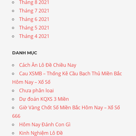
Tháng 8 2021
Tháng 7 2021
Tháng 6 2021
Tháng 5 2021
Tháng 4 2021
DANH MỤC
Cách Ăn Lô Đề Chiều Nay
Cau XSMB – Thống Kê Cầu Bạch Thủ Miền Bắc
Hôm Nay – Xổ Số
Chưa phân loại
Dự đoán KQXS 3 Miền
Giờ Vàng Chốt Số Miền Bắc Hôm Nay – Xổ Số
666
Hôm Nay Đánh Con Gì
Kinh Nghiệm Lô Đề