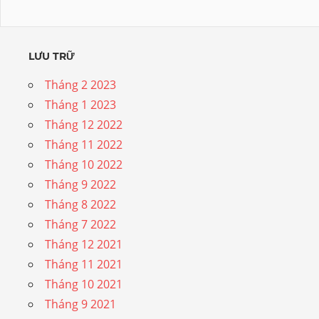
LƯU TRỮ
Tháng 2 2023
Tháng 1 2023
Tháng 12 2022
Tháng 11 2022
Tháng 10 2022
Tháng 9 2022
Tháng 8 2022
Tháng 7 2022
Tháng 12 2021
Tháng 11 2021
Tháng 10 2021
Tháng 9 2021