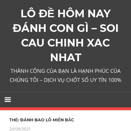
Skip
LÔ ĐỀ HÔM NAY
to
content
ĐÁNH CON GÌ – SOI
CAU CHINH XAC
NHAT
THÀNH CÔNG CỦA BẠN LÀ HẠNH PHÚC CỦA
CHÚNG TÔI – DỊCH VỤ CHỐT SỐ UY TÍN 100%
THẺ:
ĐÁNH BAO LÔ MIỀN BẮC
24/09/2021