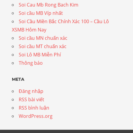
Soi Cau Mb Rong Bach Kim
Soi cầu MB Víp nhất
Soi Cầu Miền Bắc Chính Xác 100 – Cầu Lô
XSMB Hôm Nay
Soi cầu MN chuẩn xác
Soi cầu MT chuẩn xác
Soi Lô MB Miễn Phí
Thông báo
META
Đăng nhập
RSS bài viết
RSS bình luận
WordPress.org