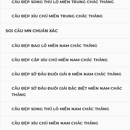
CẦU ĐẸP SONG THỦ LÔ MIỀN TRUNG CHẮC THẮNG
CẦU ĐẸP XÍU CHỦ MIỀN TRUNG CHẮC THẮNG
SOI CẦU MN CHUẨN XÁC
CẦU ĐẸP BAO LÔ MIỀN NAM CHẮC THẮNG
CẦU ĐẸP CẶP XÍU CHỦ MIỀN NAM CHẮC THẮNG
CẦU ĐẸP SỚ ĐẦU ĐUÔI GIẢI 8 MIỀN NAM CHẮC THẮNG
CẦU ĐẸP SỚ ĐẦU ĐUÔI GIẢI ĐẶC BIỆT MIỀN NAM CHẮC
THẮNG
CẦU ĐẸP SONG THỦ LÔ MIỀN NAM CHẮC THẮNG
CẦU ĐẸP XÍU CHỦ MIỀN NAM CHẮC THẮNG