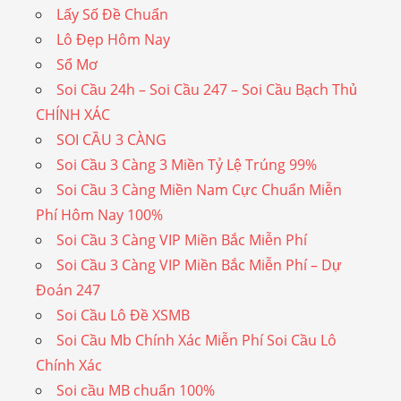
Lấy Số Đề Chuẩn
Lô Đẹp Hôm Nay
Sổ Mơ
Soi Cầu 24h – Soi Cầu 247 – Soi Cầu Bạch Thủ
CHÍNH XÁC
SOI CẦU 3 CÀNG
Soi Cầu 3 Càng 3 Miền Tỷ Lệ Trúng 99%
Soi Cầu 3 Càng Miền Nam Cực Chuẩn Miễn
Phí Hôm Nay 100%
Soi Cầu 3 Càng VIP Miền Bắc Miễn Phí
Soi Cầu 3 Càng VIP Miền Bắc Miễn Phí – Dự
Đoán 247
Soi Cầu Lô Đề XSMB
Soi Cầu Mb Chính Xác Miễn Phí Soi Cầu Lô
Chính Xác
Soi cầu MB chuẩn 100%