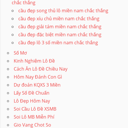
chắc thắng
cầu đẹp song thủ lô miền nam chắc thắng
cầu đẹp xíu chủ miền nam chắc thắng
cầu đẹp giải tám miền nam chắc thắng
cầu đẹp đặc biệt miền nam chắc thắng
cầu đẹp lô 3 số miền nam chắc thắng
Sổ Mơ
Kinh Nghiệm Lô Đề
Cách Ăn Lô Đề Chiều Nay
Hôm Nay Đánh Con Gì
Dự đoán KQXS 3 Miền
Lấy Số Đề Chuẩn
Lô Đẹp Hôm Nay
Soi Cầu Lô Đề XSMB
Soi Lô MB Miễn Phí
Gio Vang Chot So