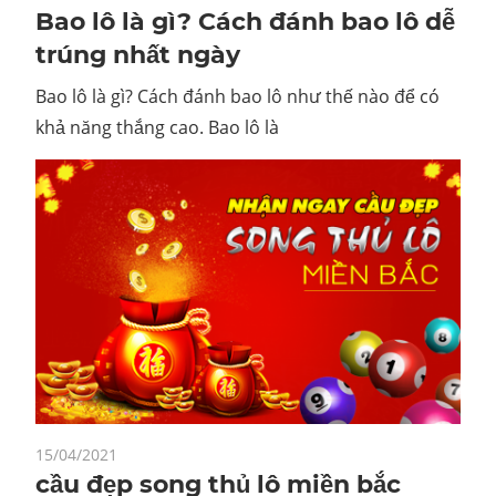
Bao lô là gì? Cách đánh bao lô dễ
trúng nhất ngày
Bao lô là gì? Cách đánh bao lô như thế nào để có
khả năng thắng cao. Bao lô là
15/04/2021
cầu đẹp song thủ lô miền bắc