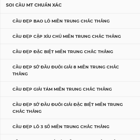
SOI CẦU MT CHUẨN XÁC
CẦU ĐẸP BAO LÔ MIỀN TRUNG CHẮC THẮNG
CẦU ĐẸP CẶP XÍU CHỦ MIỀN TRUNG CHẮC THẮNG
CẦU ĐẸP ĐẶC BIỆT MIỀN TRUNG CHẮC THẮNG
CẦU ĐẸP SỚ ĐẦU ĐUÔI GIẢI 8 MIỀN TRUNG CHẮC
THẮNG
CẦU ĐẸP GIẢI TÁM MIỀN TRUNG CHẮC THẮNG
CẦU ĐẸP SỚ ĐẦU ĐUÔI GIẢI ĐẶC BIỆT MIỀN TRUNG
CHẮC THẮNG
CẦU ĐẸP LÔ 3 SỐ MIỀN TRUNG CHẮC THẮNG