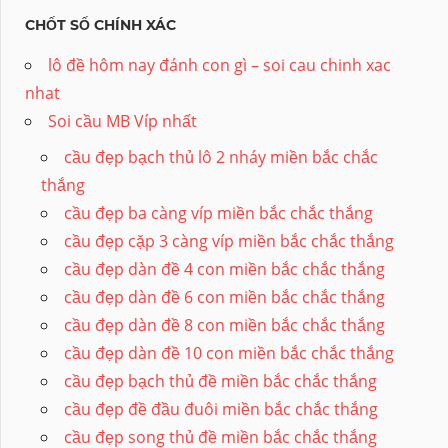
CHỐT SỐ CHÍNH XÁC
lô đề hôm nay đánh con gì – soi cau chinh xac
nhat
Soi cầu MB Víp nhất
cầu đẹp bạch thủ lô 2 nháy miền bắc chắc
thắng
cầu đẹp ba càng víp miền bắc chắc thắng
cầu đẹp cặp 3 càng víp miền bắc chắc thắng
cầu đẹp dàn đề 4 con miền bắc chắc thắng
cầu đẹp dàn đề 6 con miền bắc chắc thắng
cầu đẹp dàn đề 8 con miền bắc chắc thắng
cầu đẹp dàn đề 10 con miền bắc chắc thắng
cầu đẹp bạch thủ đề miền bắc chắc thắng
cầu đẹp đề đầu đuôi miền bắc chắc thắng
cầu đẹp song thủ đề miền bắc chắc thắng