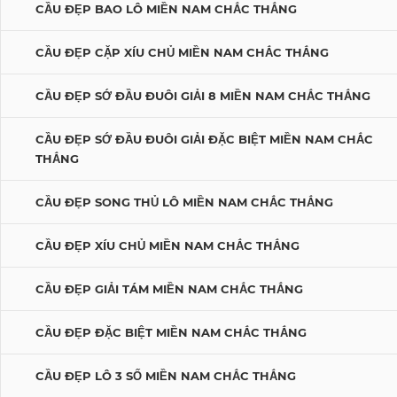
CẦU ĐẸP BAO LÔ MIỀN NAM CHẮC THẮNG
CẦU ĐẸP CẶP XÍU CHỦ MIỀN NAM CHẮC THẮNG
CẦU ĐẸP SỚ ĐẦU ĐUÔI GIẢI 8 MIỀN NAM CHẮC THẮNG
CẦU ĐẸP SỚ ĐẦU ĐUÔI GIẢI ĐẶC BIỆT MIỀN NAM CHẮC
THẮNG
CẦU ĐẸP SONG THỦ LÔ MIỀN NAM CHẮC THẮNG
CẦU ĐẸP XÍU CHỦ MIỀN NAM CHẮC THẮNG
CẦU ĐẸP GIẢI TÁM MIỀN NAM CHẮC THẮNG
CẦU ĐẸP ĐẶC BIỆT MIỀN NAM CHẮC THẮNG
CẦU ĐẸP LÔ 3 SỐ MIỀN NAM CHẮC THẮNG