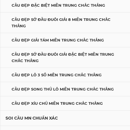
CẦU ĐẸP ĐẶC BIỆT MIỀN TRUNG CHẮC THẮNG
CẦU ĐẸP SỚ ĐẦU ĐUÔI GIẢI 8 MIỀN TRUNG CHẮC
THẮNG
CẦU ĐẸP GIẢI TÁM MIỀN TRUNG CHẮC THẮNG
CẦU ĐẸP SỚ ĐẦU ĐUÔI GIẢI ĐẶC BIỆT MIỀN TRUNG
CHẮC THẮNG
CẦU ĐẸP LÔ 3 SỐ MIỀN TRUNG CHẮC THẮNG
CẦU ĐẸP SONG THỦ LÔ MIỀN TRUNG CHẮC THẮNG
CẦU ĐẸP XÍU CHỦ MIỀN TRUNG CHẮC THẮNG
SOI CẦU MN CHUẨN XÁC