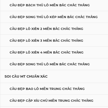
CẦU ĐẸP BẠCH THỦ LÔ MIỀN BẮC CHẮC THẮNG
CẦU ĐẸP SONG THỦ LÔ KÉP MIỀN BẮC CHẮC THẮNG
CẦU ĐẸP LÔ XIÊN 2 MIỀN BẮC CHẮC THẮNG
CẦU ĐẸP LÔ XIÊN 3 MIỀN BẮC CHẮC THẮNG
CẦU ĐẸP LÔ XIÊN 4 MIỀN BẮC CHẮC THẮNG
CẦU ĐẸP SONG THỦ LÔ MIỀN BẮC CHẮC THẮNG
SOI CẦU MT CHUẨN XÁC
CẦU ĐẸP BAO LÔ MIỀN TRUNG CHẮC THẮNG
CẦU ĐẸP CẶP XÍU CHỦ MIỀN TRUNG CHẮC THẮNG