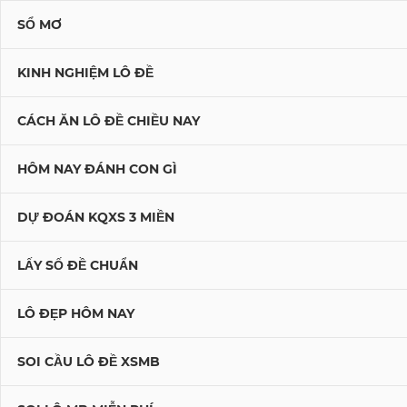
SỔ MƠ
KINH NGHIỆM LÔ ĐỀ
CÁCH ĂN LÔ ĐỀ CHIỀU NAY
HÔM NAY ĐÁNH CON GÌ
DỰ ĐOÁN KQXS 3 MIỀN
LẤY SỐ ĐỀ CHUẨN
LÔ ĐẸP HÔM NAY
SOI CẦU LÔ ĐỀ XSMB