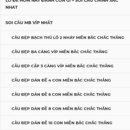
LÔ ĐỀ HÔM NAY ĐÁNH CON GÌ – SOI CAU CHINH XAC
NHAT
SOI CẦU MB VÍP NHẤT
CẦU ĐẸP BẠCH THỦ LÔ 2 NHÁY MIỀN BẮC CHẮC THẮNG
CẦU ĐẸP BA CÀNG VÍP MIỀN BẮC CHẮC THẮNG
CẦU ĐẸP CẶP 3 CÀNG VÍP MIỀN BẮC CHẮC THẮNG
CẦU ĐẸP DÀN ĐỀ 4 CON MIỀN BẮC CHẮC THẮNG
CẦU ĐẸP DÀN ĐỀ 6 CON MIỀN BẮC CHẮC THẮNG
CẦU ĐẸP DÀN ĐỀ 8 CON MIỀN BẮC CHẮC THẮNG
CẦU ĐẸP DÀN ĐỀ 10 CON MIỀN BẮC CHẮC THẮNG