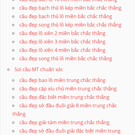
cầu đẹp bạch thủ lô kép miền bắc chắc thắng
cầu đẹp bạch thủ lô miền bắc chắc thắng
cầu đẹp song thủ lô kép miền bắc chắc thắng
cầu đẹp lô xiên 2 miền bắc chắc thắng
cầu đẹp lô xiên 3 miền bắc chắc thắng
cầu đẹp lô xiên 4 miền bắc chắc thắng
cầu đẹp song thủ lô miền bắc chắc thắng
Soi cầu MT chuẩn xác
cầu đẹp bao lô miền trung chắc thắng
cầu đẹp cặp xíu chủ miền trung chắc thắng
cầu đẹp đặc biệt miền trung chắc thắng
cầu đẹp sớ đầu đuôi giải 8 miền trung chắc
thắng
cầu đẹp giải tám miền trung chắc thắng
cầu đẹp sớ đầu đuôi giải đặc biệt miền trung