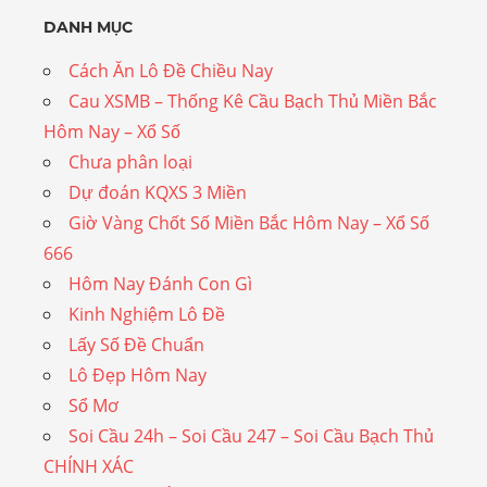
DANH MỤC
Cách Ăn Lô Đề Chiều Nay
Cau XSMB – Thống Kê Cầu Bạch Thủ Miền Bắc
Hôm Nay – Xổ Số
Chưa phân loại
Dự đoán KQXS 3 Miền
Giờ Vàng Chốt Số Miền Bắc Hôm Nay – Xổ Số
666
Hôm Nay Đánh Con Gì
Kinh Nghiệm Lô Đề
Lấy Số Đề Chuẩn
Lô Đẹp Hôm Nay
Sổ Mơ
Soi Cầu 24h – Soi Cầu 247 – Soi Cầu Bạch Thủ
CHÍNH XÁC