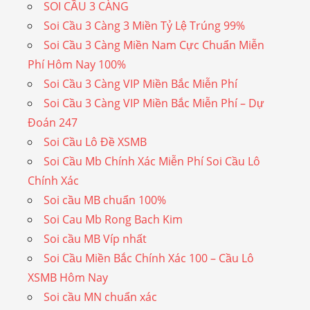
SOI CẦU 3 CÀNG
Soi Cầu 3 Càng 3 Miền Tỷ Lệ Trúng 99%
Soi Cầu 3 Càng Miền Nam Cực Chuẩn Miễn
Phí Hôm Nay 100%
Soi Cầu 3 Càng VIP Miền Bắc Miễn Phí
Soi Cầu 3 Càng VIP Miền Bắc Miễn Phí – Dự
Đoán 247
Soi Cầu Lô Đề XSMB
Soi Cầu Mb Chính Xác Miễn Phí Soi Cầu Lô
Chính Xác
Soi cầu MB chuẩn 100%
Soi Cau Mb Rong Bach Kim
Soi cầu MB Víp nhất
Soi Cầu Miền Bắc Chính Xác 100 – Cầu Lô
XSMB Hôm Nay
Soi cầu MN chuẩn xác