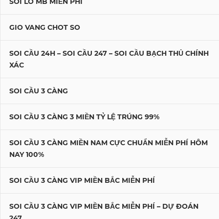
SOI LÔ MB MIỄN PHÍ
GIO VANG CHOT SO
SOI CẦU 24H – SOI CẦU 247 – SOI CẦU BẠCH THỦ CHÍNH
XÁC
SOI CẦU 3 CÀNG
SOI CẦU 3 CÀNG 3 MIỀN TỶ LỆ TRÚNG 99%
SOI CẦU 3 CÀNG MIỀN NAM CỰC CHUẨN MIỄN PHÍ HÔM
NAY 100%
SOI CẦU 3 CÀNG VIP MIỀN BẮC MIỄN PHÍ
SOI CẦU 3 CÀNG VIP MIỀN BẮC MIỄN PHÍ – DỰ ĐOÁN
247