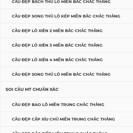
CẦU ĐẸP BẠCH THỦ LÔ MIỀN BẮC CHẮC THẮNG
CẦU ĐẸP SONG THỦ LÔ KÉP MIỀN BẮC CHẮC THẮNG
CẦU ĐẸP LÔ XIÊN 2 MIỀN BẮC CHẮC THẮNG
CẦU ĐẸP LÔ XIÊN 3 MIỀN BẮC CHẮC THẮNG
CẦU ĐẸP LÔ XIÊN 4 MIỀN BẮC CHẮC THẮNG
CẦU ĐẸP SONG THỦ LÔ MIỀN BẮC CHẮC THẮNG
SOI CẦU MT CHUẨN XÁC
CẦU ĐẸP BAO LÔ MIỀN TRUNG CHẮC THẮNG
CẦU ĐẸP CẶP XÍU CHỦ MIỀN TRUNG CHẮC THẮNG