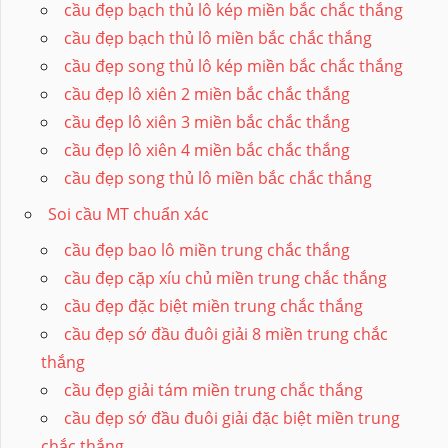
cầu đẹp bạch thủ lô kép miền bắc chắc thắng
cầu đẹp bạch thủ lô miền bắc chắc thắng
cầu đẹp song thủ lô kép miền bắc chắc thắng
cầu đẹp lô xiên 2 miền bắc chắc thắng
cầu đẹp lô xiên 3 miền bắc chắc thắng
cầu đẹp lô xiên 4 miền bắc chắc thắng
cầu đẹp song thủ lô miền bắc chắc thắng
Soi cầu MT chuẩn xác
cầu đẹp bao lô miền trung chắc thắng
cầu đẹp cặp xíu chủ miền trung chắc thắng
cầu đẹp đặc biệt miền trung chắc thắng
cầu đẹp sớ đầu đuôi giải 8 miền trung chắc
thắng
cầu đẹp giải tám miền trung chắc thắng
cầu đẹp sớ đầu đuôi giải đặc biệt miền trung
chắc thắng