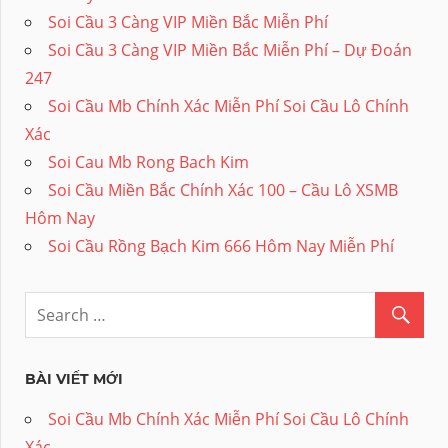
Soi Cầu 3 Càng VIP Miền Bắc Miễn Phí
Soi Cầu 3 Càng VIP Miền Bắc Miễn Phí – Dự Đoán
247
Soi Cầu Mb Chính Xác Miễn Phí Soi Cầu Lô Chính
Xác
Soi Cau Mb Rong Bach Kim
Soi Cầu Miền Bắc Chính Xác 100 – Cầu Lô XSMB
Hôm Nay
Soi Cầu Rồng Bạch Kim 666 Hôm Nay Miễn Phí
BÀI VIẾT MỚI
Soi Cầu Mb Chính Xác Miễn Phí Soi Cầu Lô Chính
Xác