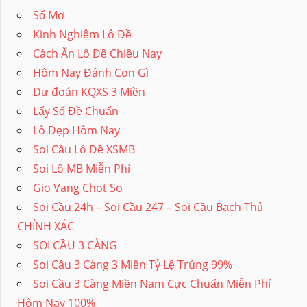
Sổ Mơ
Kinh Nghiệm Lô Đề
Cách Ăn Lô Đề Chiều Nay
Hôm Nay Đánh Con Gì
Dự đoán KQXS 3 Miền
Lấy Số Đề Chuẩn
Lô Đẹp Hôm Nay
Soi Cầu Lô Đề XSMB
Soi Lô MB Miễn Phí
Gio Vang Chot So
Soi Cầu 24h – Soi Cầu 247 – Soi Cầu Bạch Thủ
CHÍNH XÁC
SOI CẦU 3 CÀNG
Soi Cầu 3 Càng 3 Miền Tỷ Lệ Trúng 99%
Soi Cầu 3 Càng Miền Nam Cực Chuẩn Miễn Phí
Hôm Nay 100%