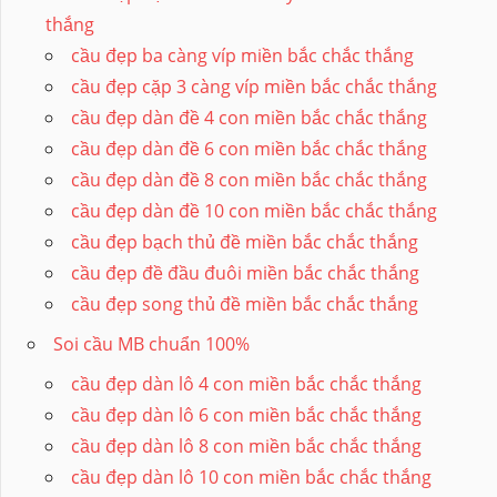
thắng
cầu đẹp ba càng víp miền bắc chắc thắng
cầu đẹp cặp 3 càng víp miền bắc chắc thắng
cầu đẹp dàn đề 4 con miền bắc chắc thắng
cầu đẹp dàn đề 6 con miền bắc chắc thắng
cầu đẹp dàn đề 8 con miền bắc chắc thắng
cầu đẹp dàn đề 10 con miền bắc chắc thắng
cầu đẹp bạch thủ đề miền bắc chắc thắng
cầu đẹp đề đầu đuôi miền bắc chắc thắng
cầu đẹp song thủ đề miền bắc chắc thắng
Soi cầu MB chuẩn 100%
cầu đẹp dàn lô 4 con miền bắc chắc thắng
cầu đẹp dàn lô 6 con miền bắc chắc thắng
cầu đẹp dàn lô 8 con miền bắc chắc thắng
cầu đẹp dàn lô 10 con miền bắc chắc thắng