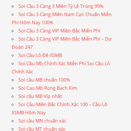
Soi Cầu 3 Càng 3 Miền Tỷ Lệ Trúng 99%
Soi Cầu 3 Càng Miền Nam Cực Chuẩn Miễn
Phí Hôm Nay 100%
Soi Cầu 3 Càng VIP Miền Bắc Miễn Phí
Soi Cầu 3 Càng VIP Miền Bắc Miễn Phí – Dự
Đoán 247
Soi Cầu Lô Đề XSMB
Soi Cầu Mb Chính Xác Miễn Phí Soi Cầu Lô
Chính Xác
Soi cầu MB chuẩn 100%
Soi Cau Mb Rong Bach Kim
Soi cầu MB Víp nhất
Soi Cầu Miền Bắc Chính Xác 100 – Cầu Lô
XSMB Hôm Nay
Soi cầu MN chuẩn xác
Soi cầu MT chuẩn xác