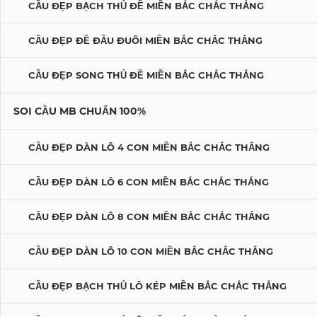
CẦU ĐẸP BẠCH THỦ ĐỀ MIỀN BẮC CHẮC THẮNG
CẦU ĐẸP ĐỀ ĐẦU ĐUÔI MIỀN BẮC CHẮC THẮNG
CẦU ĐẸP SONG THỦ ĐỀ MIỀN BẮC CHẮC THẮNG
SOI CẦU MB CHUẨN 100%
CẦU ĐẸP DÀN LÔ 4 CON MIỀN BẮC CHẮC THẮNG
CẦU ĐẸP DÀN LÔ 6 CON MIỀN BẮC CHẮC THẮNG
CẦU ĐẸP DÀN LÔ 8 CON MIỀN BẮC CHẮC THẮNG
CẦU ĐẸP DÀN LÔ 10 CON MIỀN BẮC CHẮC THẮNG
CẦU ĐẸP BẠCH THỦ LÔ KÉP MIỀN BẮC CHẮC THẮNG