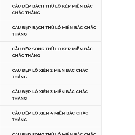
CẦU ĐẸP BẠCH THỦ LÔ KÉP MIỀN BẮC
CHẮC THẮNG
CẦU ĐẸP BẠCH THỦ LÔ MIỀN BẮC CHẮC
THẮNG
CẦU ĐẸP SONG THỦ LÔ KÉP MIỀN BẮC
CHẮC THẮNG
CẦU ĐẸP LÔ XIÊN 2 MIỀN BẮC CHẮC
THẮNG
CẦU ĐẸP LÔ XIÊN 3 MIỀN BẮC CHẮC
THẮNG
CẦU ĐẸP LÔ XIÊN 4 MIỀN BẮC CHẮC
THẮNG
CẦU ĐẸP SONG THỦ LÔ MIỀN BẮC CHẮC