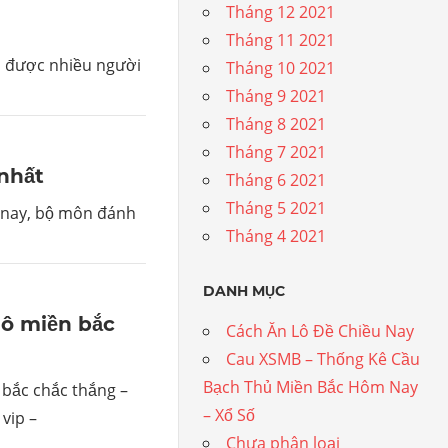
Tháng 12 2021
Tháng 11 2021
to được nhiều người
Tháng 10 2021
Tháng 9 2021
Tháng 8 2021
Tháng 7 2021
 nhất
Tháng 6 2021
Tháng 5 2021
 nay, bộ môn đánh
Tháng 4 2021
DANH MỤC
lô miền bắc
Cách Ăn Lô Đề Chiều Nay
Cau XSMB – Thống Kê Cầu
Bạch Thủ Miền Bắc Hôm Nay
 bắc chắc thắng –
– Xổ Số
 vip –
Chưa phân loại