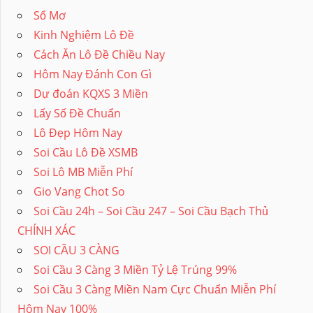
Sổ Mơ
Kinh Nghiệm Lô Đề
Cách Ăn Lô Đề Chiều Nay
Hôm Nay Đánh Con Gì
Dự đoán KQXS 3 Miền
Lấy Số Đề Chuẩn
Lô Đẹp Hôm Nay
Soi Cầu Lô Đề XSMB
Soi Lô MB Miễn Phí
Gio Vang Chot So
Soi Cầu 24h – Soi Cầu 247 – Soi Cầu Bạch Thủ
CHÍNH XÁC
SOI CẦU 3 CÀNG
Soi Cầu 3 Càng 3 Miền Tỷ Lệ Trúng 99%
Soi Cầu 3 Càng Miền Nam Cực Chuẩn Miễn Phí
Hôm Nay 100%