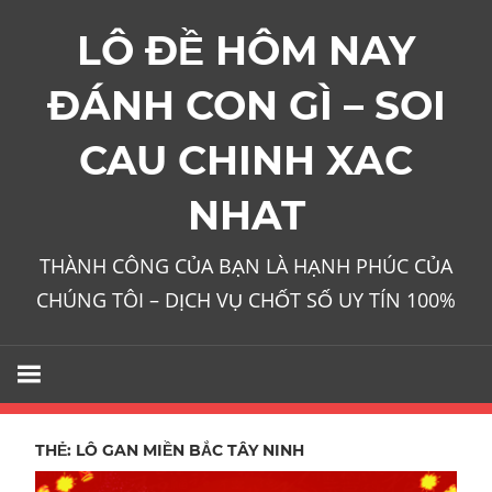
Skip
LÔ ĐỀ HÔM NAY
to
content
ĐÁNH CON GÌ – SOI
CAU CHINH XAC
NHAT
THÀNH CÔNG CỦA BẠN LÀ HẠNH PHÚC CỦA
CHÚNG TÔI – DỊCH VỤ CHỐT SỐ UY TÍN 100%
THẺ:
LÔ GAN MIỀN BẮC TÂY NINH