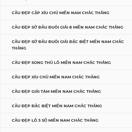
CẦU ĐẸP CẶP XÍU CHỦ MIỀN NAM CHẮC THẮNG
CẦU ĐẸP SỚ ĐẦU ĐUÔI GIẢI 8 MIỀN NAM CHẮC THẮNG
CẦU ĐẸP SỚ ĐẦU ĐUÔI GIẢI ĐẶC BIỆT MIỀN NAM CHẮC
THẮNG
CẦU ĐẸP SONG THỦ LÔ MIỀN NAM CHẮC THẮNG
CẦU ĐẸP XÍU CHỦ MIỀN NAM CHẮC THẮNG
CẦU ĐẸP GIẢI TÁM MIỀN NAM CHẮC THẮNG
CẦU ĐẸP ĐẶC BIỆT MIỀN NAM CHẮC THẮNG
CẦU ĐẸP LÔ 3 SỐ MIỀN NAM CHẮC THẮNG