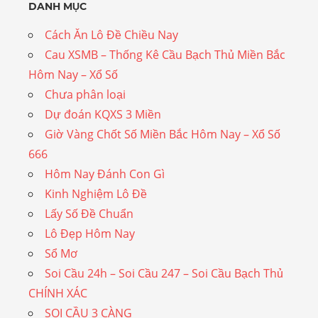
DANH MỤC
Cách Ăn Lô Đề Chiều Nay
Cau XSMB – Thống Kê Cầu Bạch Thủ Miền Bắc
Hôm Nay – Xổ Số
Chưa phân loại
Dự đoán KQXS 3 Miền
Giờ Vàng Chốt Số Miền Bắc Hôm Nay – Xổ Số
666
Hôm Nay Đánh Con Gì
Kinh Nghiệm Lô Đề
Lấy Số Đề Chuẩn
Lô Đẹp Hôm Nay
Sổ Mơ
Soi Cầu 24h – Soi Cầu 247 – Soi Cầu Bạch Thủ
CHÍNH XÁC
SOI CẦU 3 CÀNG