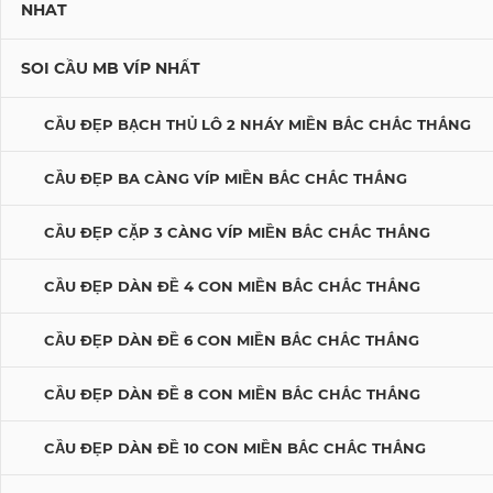
NHAT
SOI CẦU MB VÍP NHẤT
CẦU ĐẸP BẠCH THỦ LÔ 2 NHÁY MIỀN BẮC CHẮC THẮNG
CẦU ĐẸP BA CÀNG VÍP MIỀN BẮC CHẮC THẮNG
CẦU ĐẸP CẶP 3 CÀNG VÍP MIỀN BẮC CHẮC THẮNG
CẦU ĐẸP DÀN ĐỀ 4 CON MIỀN BẮC CHẮC THẮNG
CẦU ĐẸP DÀN ĐỀ 6 CON MIỀN BẮC CHẮC THẮNG
CẦU ĐẸP DÀN ĐỀ 8 CON MIỀN BẮC CHẮC THẮNG
CẦU ĐẸP DÀN ĐỀ 10 CON MIỀN BẮC CHẮC THẮNG