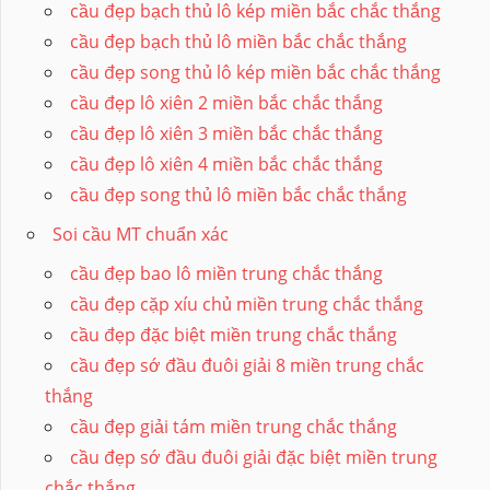
cầu đẹp bạch thủ lô kép miền bắc chắc thắng
cầu đẹp bạch thủ lô miền bắc chắc thắng
cầu đẹp song thủ lô kép miền bắc chắc thắng
cầu đẹp lô xiên 2 miền bắc chắc thắng
cầu đẹp lô xiên 3 miền bắc chắc thắng
cầu đẹp lô xiên 4 miền bắc chắc thắng
cầu đẹp song thủ lô miền bắc chắc thắng
Soi cầu MT chuẩn xác
cầu đẹp bao lô miền trung chắc thắng
cầu đẹp cặp xíu chủ miền trung chắc thắng
cầu đẹp đặc biệt miền trung chắc thắng
cầu đẹp sớ đầu đuôi giải 8 miền trung chắc
thắng
cầu đẹp giải tám miền trung chắc thắng
cầu đẹp sớ đầu đuôi giải đặc biệt miền trung
chắc thắng