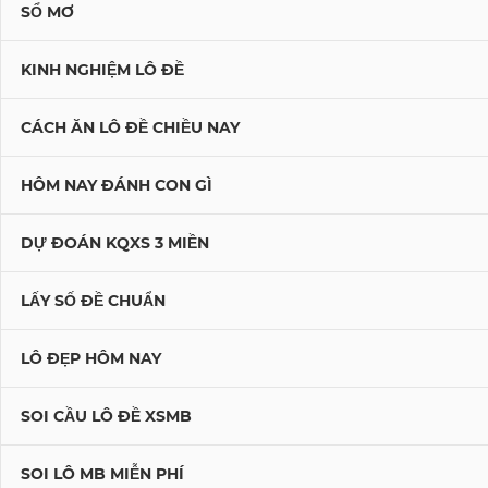
SỔ MƠ
KINH NGHIỆM LÔ ĐỀ
CÁCH ĂN LÔ ĐỀ CHIỀU NAY
HÔM NAY ĐÁNH CON GÌ
DỰ ĐOÁN KQXS 3 MIỀN
LẤY SỐ ĐỀ CHUẨN
LÔ ĐẸP HÔM NAY
SOI CẦU LÔ ĐỀ XSMB
SOI LÔ MB MIỄN PHÍ