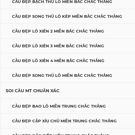
CẦU ĐẸP BẠCH THỦ LÔ MIỀN BẮC CHẮC THẮNG
CẦU ĐẸP SONG THỦ LÔ KÉP MIỀN BẮC CHẮC THẮNG
CẦU ĐẸP LÔ XIÊN 2 MIỀN BẮC CHẮC THẮNG
CẦU ĐẸP LÔ XIÊN 3 MIỀN BẮC CHẮC THẮNG
CẦU ĐẸP LÔ XIÊN 4 MIỀN BẮC CHẮC THẮNG
CẦU ĐẸP SONG THỦ LÔ MIỀN BẮC CHẮC THẮNG
SOI CẦU MT CHUẨN XÁC
CẦU ĐẸP BAO LÔ MIỀN TRUNG CHẮC THẮNG
CẦU ĐẸP CẶP XÍU CHỦ MIỀN TRUNG CHẮC THẮNG