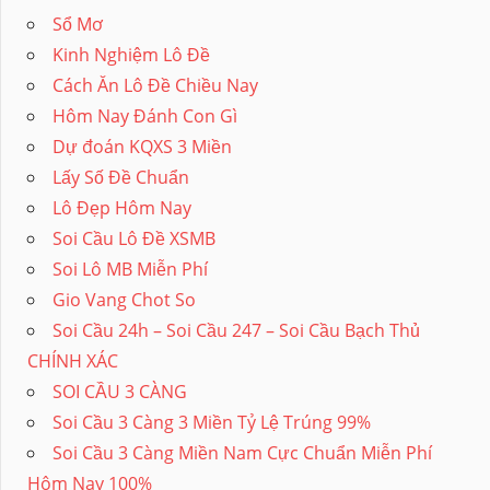
Sổ Mơ
Kinh Nghiệm Lô Đề
Cách Ăn Lô Đề Chiều Nay
Hôm Nay Đánh Con Gì
Dự đoán KQXS 3 Miền
Lấy Số Đề Chuẩn
Lô Đẹp Hôm Nay
Soi Cầu Lô Đề XSMB
Soi Lô MB Miễn Phí
Gio Vang Chot So
Soi Cầu 24h – Soi Cầu 247 – Soi Cầu Bạch Thủ
CHÍNH XÁC
SOI CẦU 3 CÀNG
Soi Cầu 3 Càng 3 Miền Tỷ Lệ Trúng 99%
Soi Cầu 3 Càng Miền Nam Cực Chuẩn Miễn Phí
Hôm Nay 100%