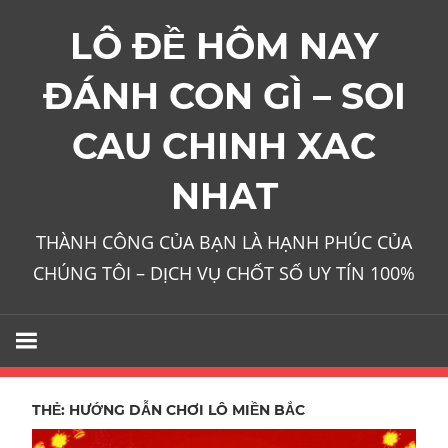
Skip
LÔ ĐỀ HÔM NAY
to
content
ĐÁNH CON GÌ – SOI
CAU CHINH XAC
NHAT
THÀNH CÔNG CỦA BẠN LÀ HẠNH PHÚC CỦA
CHÚNG TÔI – DỊCH VỤ CHỐT SỐ UY TÍN 100%
THẺ:
HƯỚNG DẪN CHƠI LÔ MIỀN BẮC