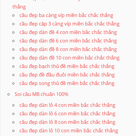
thắng
cầu đẹp ba càng víp miền bắc chắc thắng
cầu đẹp cặp 3 càng víp miền bắc chắc thắng
cầu đẹp dàn đề 4 con miền bắc chắc thắng
cầu đẹp dàn đề 6 con miền bắc chắc thắng
cầu đẹp dàn đề 8 con miền bắc chắc thắng
cầu đẹp dàn đề 10 con miền bắc chắc thắng
cầu đẹp bạch thủ đề miền bắc chắc thắng
cầu đẹp đề đầu đuôi miền bắc chắc thắng
cầu đẹp song thủ đề miền bắc chắc thắng
Soi cầu MB chuẩn 100%
cầu đẹp dàn lô 4 con miền bắc chắc thắng
cầu đẹp dàn lô 6 con miền bắc chắc thắng
cầu đẹp dàn lô 8 con miền bắc chắc thắng
cầu đẹp dàn lô 10 con miền bắc chắc thắng