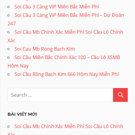
Soi Cầu 3 Càng VIP Miền Bắc Miễn Phí
Soi Cầu 3 Càng VIP Miền Bắc Miễn Phí – Dự Đoán
247
Soi Cầu Mb Chính Xác Miễn Phí Soi Cầu Lô Chính
Xác
Soi Cau Mb Rong Bach Kim
Soi Cầu Miền Bắc Chính Xác 100 – Cầu Lô XSMB
Hôm Nay
Soi Cầu Rồng Bạch Kim 666 Hôm Nay Miễn Phí
BÀI VIẾT MỚI
Soi Cầu Mb Chính Xác Miễn Phí Soi Cầu Lô Chính
Xác