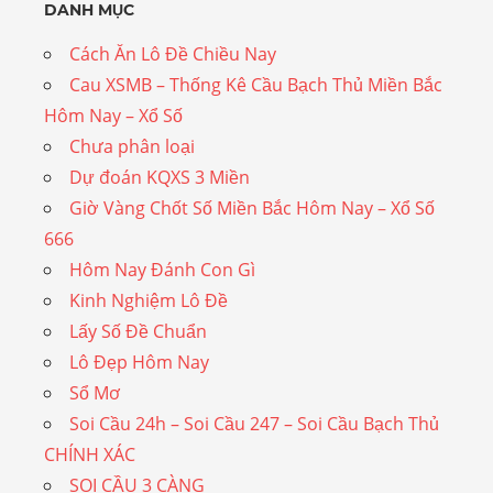
DANH MỤC
Cách Ăn Lô Đề Chiều Nay
Cau XSMB – Thống Kê Cầu Bạch Thủ Miền Bắc
Hôm Nay – Xổ Số
Chưa phân loại
Dự đoán KQXS 3 Miền
Giờ Vàng Chốt Số Miền Bắc Hôm Nay – Xổ Số
666
Hôm Nay Đánh Con Gì
Kinh Nghiệm Lô Đề
Lấy Số Đề Chuẩn
Lô Đẹp Hôm Nay
Sổ Mơ
Soi Cầu 24h – Soi Cầu 247 – Soi Cầu Bạch Thủ
CHÍNH XÁC
SOI CẦU 3 CÀNG