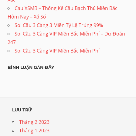
Cau XSMB – Thống Kê Cầu Bạch Thủ Miền Bắc
Hôm Nay – Xổ Số
Soi Cầu 3 Càng 3 Miền Tỷ Lệ Trúng 99%
Soi Cầu 3 Càng VIP Miền Bắc Miễn Phí – Dự Đoán
247
Soi Cầu 3 Càng VIP Miền Bắc Miễn Phí
BÌNH LUẬN GẦN ĐÂY
LƯU TRỮ
Tháng 2 2023
Tháng 1 2023