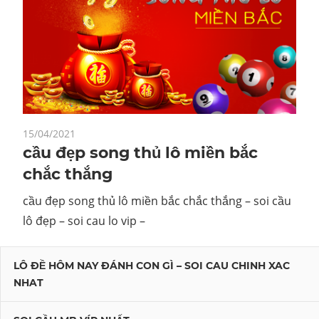
15/04/2021
cầu đẹp song thủ lô miền bắc
chắc thắng
cầu đẹp song thủ lô miền bắc chắc thắng – soi cầu
lô đẹp – soi cau lo vip –
LÔ ĐỀ HÔM NAY ĐÁNH CON GÌ – SOI CAU CHINH XAC
NHAT