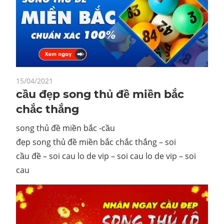
15/04/2021
cầu đẹp song thủ đề miền bắc
chắc thắng
song thủ đề miền bắc -cầu
đẹp song thủ đề miền bắc chắc thắng – soi
cầu đề – soi cau lo de vip – soi cau lo de vip – soi
cau