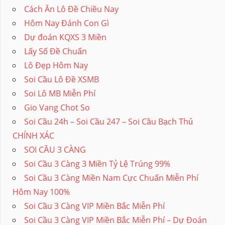
Cách Ăn Lô Đề Chiều Nay
Hôm Nay Đánh Con Gì
Dự đoán KQXS 3 Miền
Lấy Số Đề Chuẩn
Lô Đẹp Hôm Nay
Soi Cầu Lô Đề XSMB
Soi Lô MB Miễn Phí
Gio Vang Chot So
Soi Cầu 24h – Soi Cầu 247 – Soi Cầu Bạch Thủ
CHÍNH XÁC
SOI CẦU 3 CÀNG
Soi Cầu 3 Càng 3 Miền Tỷ Lệ Trúng 99%
Soi Cầu 3 Càng Miền Nam Cực Chuẩn Miễn Phí
Hôm Nay 100%
Soi Cầu 3 Càng VIP Miền Bắc Miễn Phí
Soi Cầu 3 Càng VIP Miền Bắc Miễn Phí – Dự Đoán