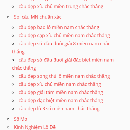
cầu đẹp xíu chủ miền trung chắc thắng
Soi cầu MN chuẩn xác
cầu đẹp bao lô miền nam chắc thắng
cầu đẹp cặp xíu chủ miền nam chắc thắng
cầu đẹp sớ đầu đuôi giải 8 miền nam chắc
thắng
cầu đẹp sớ đầu đuôi giải đặc biệt miền nam
chắc thắng
cầu đẹp song thủ lô miền nam chắc thắng
cầu đẹp xíu chủ miền nam chắc thắng
cầu đẹp giải tám miền nam chắc thắng
cầu đẹp đặc biệt miền nam chắc thắng
cầu đẹp lô 3 số miền nam chắc thắng
Sổ Mơ
Kinh Nghiệm Lô Đề