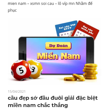
mien nam – xsmn soi cau – lô víp mn Nhằm để
phục
15/04/2021
cầu đẹp sớ đầu đuôi giải đặc biệt
miền nam chắc thắng