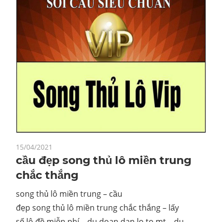
15/04/2021
cầu đẹp song thủ lô miền trung
chắc thắng
song thủ lô miền trung – cầu
đẹp song thủ lô miền trung chắc thắng – lấy
số lô đề miễn phí – du doan dan lo to mt – du