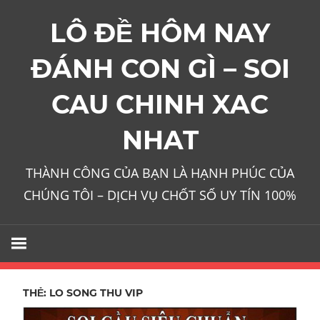
Skip
LÔ ĐỀ HÔM NAY
to
content
ĐÁNH CON GÌ – SOI
CAU CHINH XAC
NHAT
THÀNH CÔNG CỦA BẠN LÀ HẠNH PHÚC CỦA
CHÚNG TÔI – DỊCH VỤ CHỐT SỐ UY TÍN 100%
THẺ:
LO SONG THU VIP