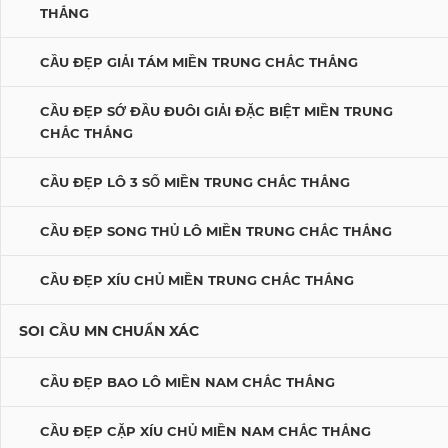
THẮNG
CẦU ĐẸP GIẢI TÁM MIỀN TRUNG CHẮC THẮNG
CẦU ĐẸP SỚ ĐẦU ĐUÔI GIẢI ĐẶC BIỆT MIỀN TRUNG
CHẮC THẮNG
CẦU ĐẸP LÔ 3 SỐ MIỀN TRUNG CHẮC THẮNG
CẦU ĐẸP SONG THỦ LÔ MIỀN TRUNG CHẮC THẮNG
CẦU ĐẸP XÍU CHỦ MIỀN TRUNG CHẮC THẮNG
SOI CẦU MN CHUẨN XÁC
CẦU ĐẸP BAO LÔ MIỀN NAM CHẮC THẮNG
CẦU ĐẸP CẶP XÍU CHỦ MIỀN NAM CHẮC THẮNG