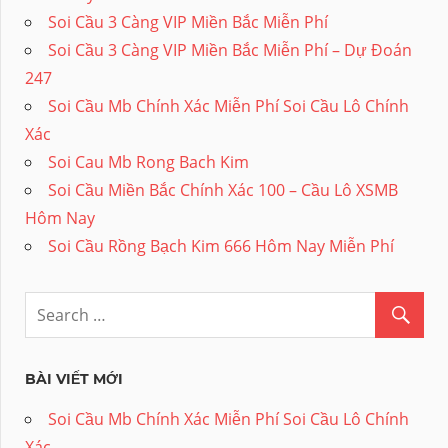
Soi Cầu 3 Càng VIP Miền Bắc Miễn Phí
Soi Cầu 3 Càng VIP Miền Bắc Miễn Phí – Dự Đoán
247
Soi Cầu Mb Chính Xác Miễn Phí Soi Cầu Lô Chính
Xác
Soi Cau Mb Rong Bach Kim
Soi Cầu Miền Bắc Chính Xác 100 – Cầu Lô XSMB
Hôm Nay
Soi Cầu Rồng Bạch Kim 666 Hôm Nay Miễn Phí
BÀI VIẾT MỚI
Soi Cầu Mb Chính Xác Miễn Phí Soi Cầu Lô Chính
Xác