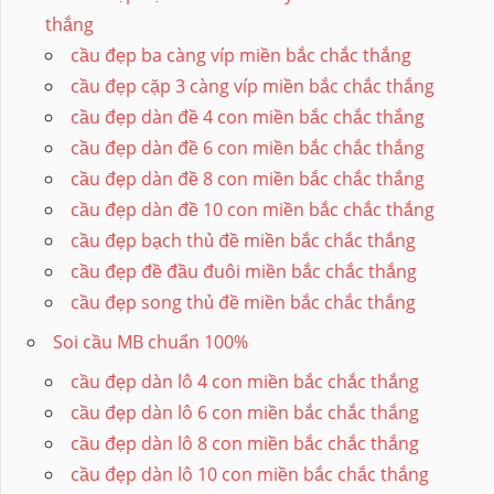
thắng
cầu đẹp ba càng víp miền bắc chắc thắng
cầu đẹp cặp 3 càng víp miền bắc chắc thắng
cầu đẹp dàn đề 4 con miền bắc chắc thắng
cầu đẹp dàn đề 6 con miền bắc chắc thắng
cầu đẹp dàn đề 8 con miền bắc chắc thắng
cầu đẹp dàn đề 10 con miền bắc chắc thắng
cầu đẹp bạch thủ đề miền bắc chắc thắng
cầu đẹp đề đầu đuôi miền bắc chắc thắng
cầu đẹp song thủ đề miền bắc chắc thắng
Soi cầu MB chuẩn 100%
cầu đẹp dàn lô 4 con miền bắc chắc thắng
cầu đẹp dàn lô 6 con miền bắc chắc thắng
cầu đẹp dàn lô 8 con miền bắc chắc thắng
cầu đẹp dàn lô 10 con miền bắc chắc thắng