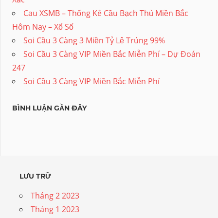
Cau XSMB – Thống Kê Cầu Bạch Thủ Miền Bắc
Hôm Nay – Xổ Số
Soi Cầu 3 Càng 3 Miền Tỷ Lệ Trúng 99%
Soi Cầu 3 Càng VIP Miền Bắc Miễn Phí – Dự Đoán
247
Soi Cầu 3 Càng VIP Miền Bắc Miễn Phí
BÌNH LUẬN GẦN ĐÂY
LƯU TRỮ
Tháng 2 2023
Tháng 1 2023