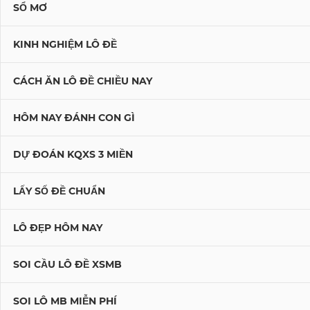
SỔ MƠ
KINH NGHIỆM LÔ ĐỀ
CÁCH ĂN LÔ ĐỀ CHIỀU NAY
HÔM NAY ĐÁNH CON GÌ
DỰ ĐOÁN KQXS 3 MIỀN
LẤY SỐ ĐỀ CHUẨN
LÔ ĐẸP HÔM NAY
SOI CẦU LÔ ĐỀ XSMB
SOI LÔ MB MIỄN PHÍ