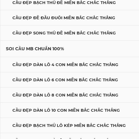
CẦU ĐẸP BẠCH THỦ ĐỀ MIỀN BẮC CHẮC THẮNG
CẦU ĐẸP ĐỀ ĐẦU ĐUÔI MIỀN BẮC CHẮC THẮNG
CẦU ĐẸP SONG THỦ ĐỀ MIỀN BẮC CHẮC THẮNG
SOI CẦU MB CHUẨN 100%
CẦU ĐẸP DÀN LÔ 4 CON MIỀN BẮC CHẮC THẮNG
CẦU ĐẸP DÀN LÔ 6 CON MIỀN BẮC CHẮC THẮNG
CẦU ĐẸP DÀN LÔ 8 CON MIỀN BẮC CHẮC THẮNG
CẦU ĐẸP DÀN LÔ 10 CON MIỀN BẮC CHẮC THẮNG
CẦU ĐẸP BẠCH THỦ LÔ KÉP MIỀN BẮC CHẮC THẮNG