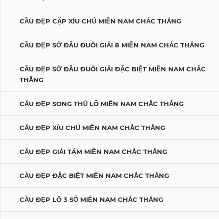
CẦU ĐẸP CẶP XÍU CHỦ MIỀN NAM CHẮC THẮNG
CẦU ĐẸP SỚ ĐẦU ĐUÔI GIẢI 8 MIỀN NAM CHẮC THẮNG
CẦU ĐẸP SỚ ĐẦU ĐUÔI GIẢI ĐẶC BIỆT MIỀN NAM CHẮC
THẮNG
CẦU ĐẸP SONG THỦ LÔ MIỀN NAM CHẮC THẮNG
CẦU ĐẸP XÍU CHỦ MIỀN NAM CHẮC THẮNG
CẦU ĐẸP GIẢI TÁM MIỀN NAM CHẮC THẮNG
CẦU ĐẸP ĐẶC BIỆT MIỀN NAM CHẮC THẮNG
CẦU ĐẸP LÔ 3 SỐ MIỀN NAM CHẮC THẮNG