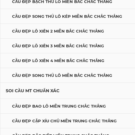
CẦU ĐẸP BẠCH THỦ LÔ MIỀN BẮC CHẮC THẮNG
CẦU ĐẸP SONG THỦ LÔ KÉP MIỀN BẮC CHẮC THẮNG
CẦU ĐẸP LÔ XIÊN 2 MIỀN BẮC CHẮC THẮNG
CẦU ĐẸP LÔ XIÊN 3 MIỀN BẮC CHẮC THẮNG
CẦU ĐẸP LÔ XIÊN 4 MIỀN BẮC CHẮC THẮNG
CẦU ĐẸP SONG THỦ LÔ MIỀN BẮC CHẮC THẮNG
SOI CẦU MT CHUẨN XÁC
CẦU ĐẸP BAO LÔ MIỀN TRUNG CHẮC THẮNG
CẦU ĐẸP CẶP XÍU CHỦ MIỀN TRUNG CHẮC THẮNG