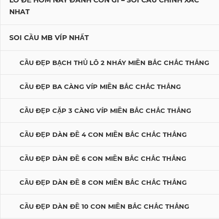
LÔ ĐỀ HÔM NAY ĐÁNH CON GÌ – SOI CAU CHINH XAC
NHAT
SOI CẦU MB VÍP NHẤT
CẦU ĐẸP BẠCH THỦ LÔ 2 NHÁY MIỀN BẮC CHẮC THẮNG
CẦU ĐẸP BA CÀNG VÍP MIỀN BẮC CHẮC THẮNG
CẦU ĐẸP CẶP 3 CÀNG VÍP MIỀN BẮC CHẮC THẮNG
CẦU ĐẸP DÀN ĐỀ 4 CON MIỀN BẮC CHẮC THẮNG
CẦU ĐẸP DÀN ĐỀ 6 CON MIỀN BẮC CHẮC THẮNG
CẦU ĐẸP DÀN ĐỀ 8 CON MIỀN BẮC CHẮC THẮNG
CẦU ĐẸP DÀN ĐỀ 10 CON MIỀN BẮC CHẮC THẮNG