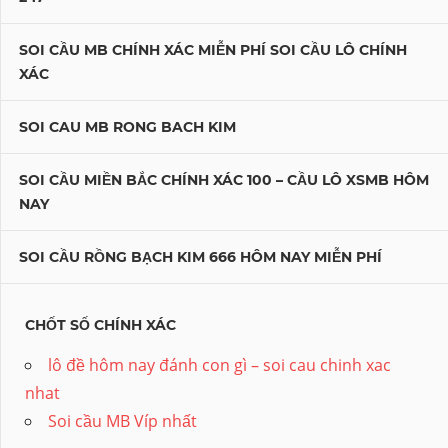
SOI CẦU MB CHÍNH XÁC MIỄN PHÍ SOI CẦU LÔ CHÍNH
XÁC
SOI CAU MB RONG BACH KIM
SOI CẦU MIỀN BẮC CHÍNH XÁC 100 – CẦU LÔ XSMB HÔM
NAY
SOI CẦU RỒNG BẠCH KIM 666 HÔM NAY MIỄN PHÍ
CHỐT SỐ CHÍNH XÁC
lô đề hôm nay đánh con gì – soi cau chinh xac
nhat
Soi cầu MB Víp nhất