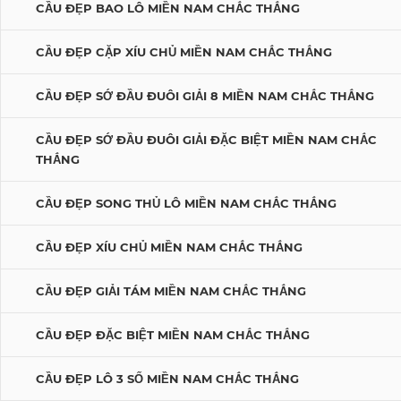
CẦU ĐẸP BAO LÔ MIỀN NAM CHẮC THẮNG
CẦU ĐẸP CẶP XÍU CHỦ MIỀN NAM CHẮC THẮNG
CẦU ĐẸP SỚ ĐẦU ĐUÔI GIẢI 8 MIỀN NAM CHẮC THẮNG
CẦU ĐẸP SỚ ĐẦU ĐUÔI GIẢI ĐẶC BIỆT MIỀN NAM CHẮC
THẮNG
CẦU ĐẸP SONG THỦ LÔ MIỀN NAM CHẮC THẮNG
CẦU ĐẸP XÍU CHỦ MIỀN NAM CHẮC THẮNG
CẦU ĐẸP GIẢI TÁM MIỀN NAM CHẮC THẮNG
CẦU ĐẸP ĐẶC BIỆT MIỀN NAM CHẮC THẮNG
CẦU ĐẸP LÔ 3 SỐ MIỀN NAM CHẮC THẮNG