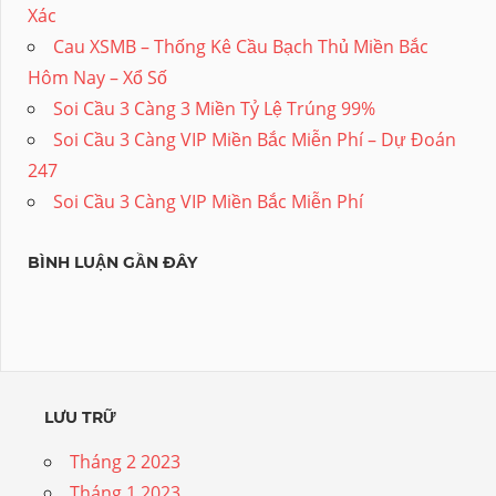
Xác
Cau XSMB – Thống Kê Cầu Bạch Thủ Miền Bắc
Hôm Nay – Xổ Số
Soi Cầu 3 Càng 3 Miền Tỷ Lệ Trúng 99%
Soi Cầu 3 Càng VIP Miền Bắc Miễn Phí – Dự Đoán
247
Soi Cầu 3 Càng VIP Miền Bắc Miễn Phí
BÌNH LUẬN GẦN ĐÂY
LƯU TRỮ
Tháng 2 2023
Tháng 1 2023