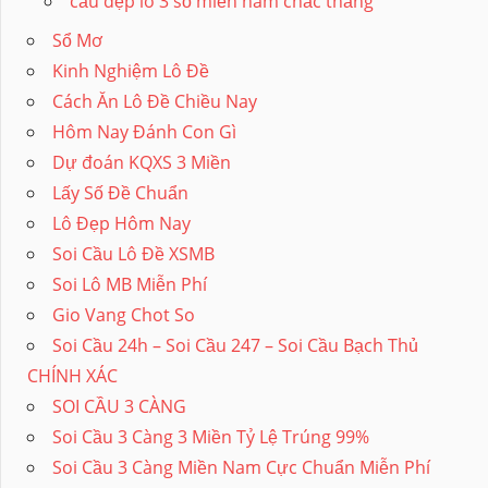
cầu đẹp lô 3 số miền nam chắc thắng
Sổ Mơ
Kinh Nghiệm Lô Đề
Cách Ăn Lô Đề Chiều Nay
Hôm Nay Đánh Con Gì
Dự đoán KQXS 3 Miền
Lấy Số Đề Chuẩn
Lô Đẹp Hôm Nay
Soi Cầu Lô Đề XSMB
Soi Lô MB Miễn Phí
Gio Vang Chot So
Soi Cầu 24h – Soi Cầu 247 – Soi Cầu Bạch Thủ
CHÍNH XÁC
SOI CẦU 3 CÀNG
Soi Cầu 3 Càng 3 Miền Tỷ Lệ Trúng 99%
Soi Cầu 3 Càng Miền Nam Cực Chuẩn Miễn Phí