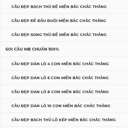
CẦU ĐẸP BẠCH THỦ ĐỀ MIỀN BẮC CHẮC THẮNG
CẦU ĐẸP ĐỀ ĐẦU ĐUÔI MIỀN BẮC CHẮC THẮNG
CẦU ĐẸP SONG THỦ ĐỀ MIỀN BẮC CHẮC THẮNG
SOI CẦU MB CHUẨN 100%
CẦU ĐẸP DÀN LÔ 4 CON MIỀN BẮC CHẮC THẮNG
CẦU ĐẸP DÀN LÔ 6 CON MIỀN BẮC CHẮC THẮNG
CẦU ĐẸP DÀN LÔ 8 CON MIỀN BẮC CHẮC THẮNG
CẦU ĐẸP DÀN LÔ 10 CON MIỀN BẮC CHẮC THẮNG
CẦU ĐẸP BẠCH THỦ LÔ KÉP MIỀN BẮC CHẮC THẮNG