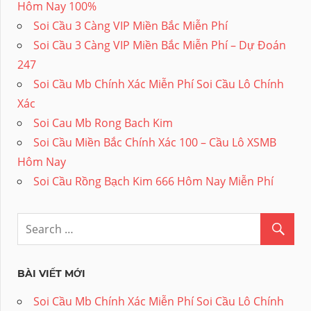
Hôm Nay 100%
Soi Cầu 3 Càng VIP Miền Bắc Miễn Phí
Soi Cầu 3 Càng VIP Miền Bắc Miễn Phí – Dự Đoán
247
Soi Cầu Mb Chính Xác Miễn Phí Soi Cầu Lô Chính
Xác
Soi Cau Mb Rong Bach Kim
Soi Cầu Miền Bắc Chính Xác 100 – Cầu Lô XSMB
Hôm Nay
Soi Cầu Rồng Bạch Kim 666 Hôm Nay Miễn Phí
BÀI VIẾT MỚI
Soi Cầu Mb Chính Xác Miễn Phí Soi Cầu Lô Chính