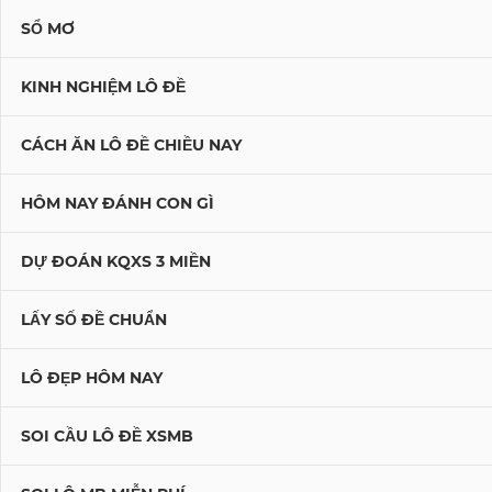
SỔ MƠ
KINH NGHIỆM LÔ ĐỀ
CÁCH ĂN LÔ ĐỀ CHIỀU NAY
HÔM NAY ĐÁNH CON GÌ
DỰ ĐOÁN KQXS 3 MIỀN
LẤY SỐ ĐỀ CHUẨN
LÔ ĐẸP HÔM NAY
SOI CẦU LÔ ĐỀ XSMB