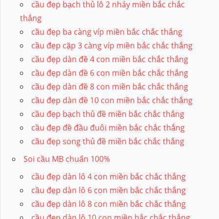
cầu đẹp bạch thủ lô 2 nháy miền bắc chắc
thắng
cầu đẹp ba càng víp miền bắc chắc thắng
cầu đẹp cặp 3 càng víp miền bắc chắc thắng
cầu đẹp dàn đề 4 con miền bắc chắc thắng
cầu đẹp dàn đề 6 con miền bắc chắc thắng
cầu đẹp dàn đề 8 con miền bắc chắc thắng
cầu đẹp dàn đề 10 con miền bắc chắc thắng
cầu đẹp bạch thủ đề miền bắc chắc thắng
cầu đẹp đề đầu đuôi miền bắc chắc thắng
cầu đẹp song thủ đề miền bắc chắc thắng
Soi cầu MB chuẩn 100%
cầu đẹp dàn lô 4 con miền bắc chắc thắng
cầu đẹp dàn lô 6 con miền bắc chắc thắng
cầu đẹp dàn lô 8 con miền bắc chắc thắng
cầu đẹp dàn lô 10 con miền bắc chắc thắng