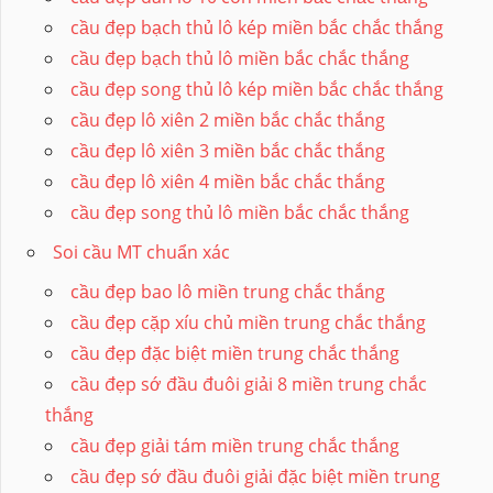
cầu đẹp bạch thủ lô kép miền bắc chắc thắng
cầu đẹp bạch thủ lô miền bắc chắc thắng
cầu đẹp song thủ lô kép miền bắc chắc thắng
cầu đẹp lô xiên 2 miền bắc chắc thắng
cầu đẹp lô xiên 3 miền bắc chắc thắng
cầu đẹp lô xiên 4 miền bắc chắc thắng
cầu đẹp song thủ lô miền bắc chắc thắng
Soi cầu MT chuẩn xác
cầu đẹp bao lô miền trung chắc thắng
cầu đẹp cặp xíu chủ miền trung chắc thắng
cầu đẹp đặc biệt miền trung chắc thắng
cầu đẹp sớ đầu đuôi giải 8 miền trung chắc
thắng
cầu đẹp giải tám miền trung chắc thắng
cầu đẹp sớ đầu đuôi giải đặc biệt miền trung