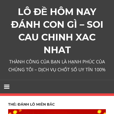
Skip
LÔ ĐỀ HÔM NAY
to
content
ĐÁNH CON GÌ – SOI
CAU CHINH XAC
NHAT
THÀNH CÔNG CỦA BẠN LÀ HẠNH PHÚC CỦA
CHÚNG TÔI – DỊCH VỤ CHỐT SỐ UY TÍN 100%
THẺ:
ĐÁNH LÔ MIỀN BẮC