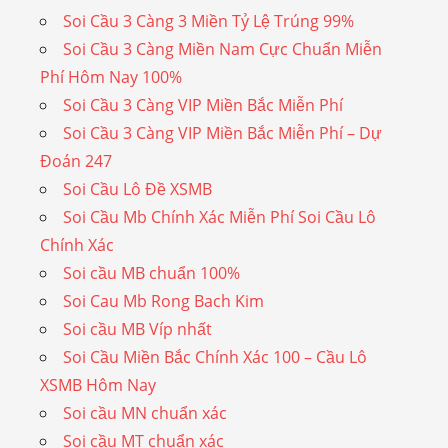
Soi Cầu 3 Càng 3 Miền Tỷ Lệ Trúng 99%
Soi Cầu 3 Càng Miền Nam Cực Chuẩn Miễn
Phí Hôm Nay 100%
Soi Cầu 3 Càng VIP Miền Bắc Miễn Phí
Soi Cầu 3 Càng VIP Miền Bắc Miễn Phí – Dự
Đoán 247
Soi Cầu Lô Đề XSMB
Soi Cầu Mb Chính Xác Miễn Phí Soi Cầu Lô
Chính Xác
Soi cầu MB chuẩn 100%
Soi Cau Mb Rong Bach Kim
Soi cầu MB Víp nhất
Soi Cầu Miền Bắc Chính Xác 100 – Cầu Lô
XSMB Hôm Nay
Soi cầu MN chuẩn xác
Soi cầu MT chuẩn xác