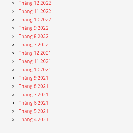
Tháng 12 2022
Tháng 11 2022
Tháng 10 2022
Tháng 9 2022
Tháng 8 2022
Tháng 7 2022
Tháng 12 2021
Tháng 11 2021
Tháng 10 2021
Tháng 9 2021
Tháng 8 2021
Tháng 7 2021
Tháng 6 2021
Tháng 5 2021
Tháng 4 2021