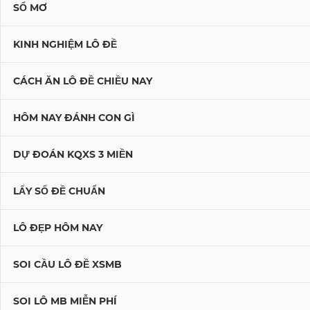
SỔ MƠ
KINH NGHIỆM LÔ ĐỀ
CÁCH ĂN LÔ ĐỀ CHIỀU NAY
HÔM NAY ĐÁNH CON GÌ
DỰ ĐOÁN KQXS 3 MIỀN
LẤY SỐ ĐỀ CHUẨN
LÔ ĐẸP HÔM NAY
SOI CẦU LÔ ĐỀ XSMB
SOI LÔ MB MIỄN PHÍ