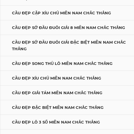
CẦU ĐẸP CẶP XÍU CHỦ MIỀN NAM CHẮC THẮNG
CẦU ĐẸP SỚ ĐẦU ĐUÔI GIẢI 8 MIỀN NAM CHẮC THẮNG
CẦU ĐẸP SỚ ĐẦU ĐUÔI GIẢI ĐẶC BIỆT MIỀN NAM CHẮC
THẮNG
CẦU ĐẸP SONG THỦ LÔ MIỀN NAM CHẮC THẮNG
CẦU ĐẸP XÍU CHỦ MIỀN NAM CHẮC THẮNG
CẦU ĐẸP GIẢI TÁM MIỀN NAM CHẮC THẮNG
CẦU ĐẸP ĐẶC BIỆT MIỀN NAM CHẮC THẮNG
CẦU ĐẸP LÔ 3 SỐ MIỀN NAM CHẮC THẮNG