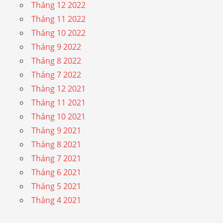
Tháng 12 2022
Tháng 11 2022
Tháng 10 2022
Tháng 9 2022
Tháng 8 2022
Tháng 7 2022
Tháng 12 2021
Tháng 11 2021
Tháng 10 2021
Tháng 9 2021
Tháng 8 2021
Tháng 7 2021
Tháng 6 2021
Tháng 5 2021
Tháng 4 2021