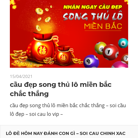
15/04/2021
cầu đẹp song thủ lô miền bắc
chắc thắng
cầu đẹp song thủ lô miền bắc chắc thắng – soi cầu
lô đẹp – soi cau lo vip –
LÔ ĐỀ HÔM NAY ĐÁNH CON GÌ – SOI CAU CHINH XAC