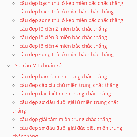
cầu đẹp bạch thủ lô kép miền bắc chắc thắng
cầu đẹp bạch thủ lô miền bắc chắc thắng
cầu đẹp song thủ lô kép miền bắc chắc thắng
cầu đẹp lô xiên 2 miền bắc chắc thắng
cầu đẹp lô xiên 3 miền bắc chắc thắng
cầu đẹp lô xiên 4 miền bắc chắc thắng
cầu đẹp song thủ lô miền bắc chắc thắng
Soi cầu MT chuẩn xác
cầu đẹp bao lô miền trung chắc thắng
cầu đẹp cặp xíu chủ miền trung chắc thắng
cầu đẹp đặc biệt miền trung chắc thắng
cầu đẹp sớ đầu đuôi giải 8 miền trung chắc
thắng
cầu đẹp giải tám miền trung chắc thắng
cầu đẹp sớ đầu đuôi giải đặc biệt miền trung
chắc thắng