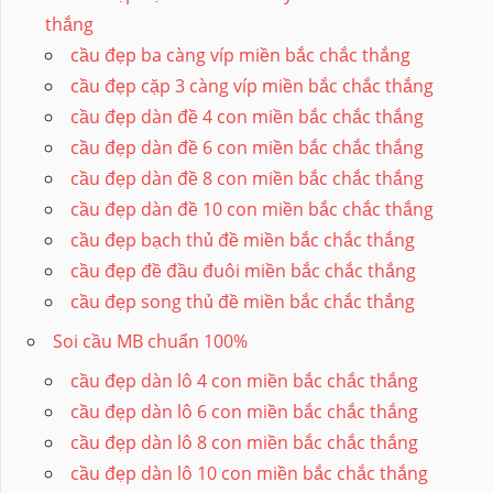
thắng
cầu đẹp ba càng víp miền bắc chắc thắng
cầu đẹp cặp 3 càng víp miền bắc chắc thắng
cầu đẹp dàn đề 4 con miền bắc chắc thắng
cầu đẹp dàn đề 6 con miền bắc chắc thắng
cầu đẹp dàn đề 8 con miền bắc chắc thắng
cầu đẹp dàn đề 10 con miền bắc chắc thắng
cầu đẹp bạch thủ đề miền bắc chắc thắng
cầu đẹp đề đầu đuôi miền bắc chắc thắng
cầu đẹp song thủ đề miền bắc chắc thắng
Soi cầu MB chuẩn 100%
cầu đẹp dàn lô 4 con miền bắc chắc thắng
cầu đẹp dàn lô 6 con miền bắc chắc thắng
cầu đẹp dàn lô 8 con miền bắc chắc thắng
cầu đẹp dàn lô 10 con miền bắc chắc thắng