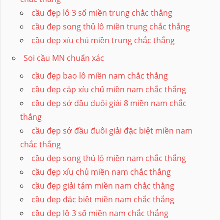
cầu đẹp lô 3 số miền trung chắc thắng
cầu đẹp song thủ lô miền trung chắc thắng
cầu đẹp xíu chủ miền trung chắc thắng
Soi cầu MN chuẩn xác
cầu đẹp bao lô miền nam chắc thắng
cầu đẹp cặp xíu chủ miền nam chắc thắng
cầu đẹp sớ đầu đuôi giải 8 miền nam chắc
thắng
cầu đẹp sớ đầu đuôi giải đặc biệt miền nam
chắc thắng
cầu đẹp song thủ lô miền nam chắc thắng
cầu đẹp xíu chủ miền nam chắc thắng
cầu đẹp giải tám miền nam chắc thắng
cầu đẹp đặc biệt miền nam chắc thắng
cầu đẹp lô 3 số miền nam chắc thắng