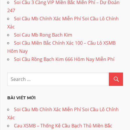
Soi Cầu 3 Càng VIP Miền Bắc Miễn Phí – Dự Đoán
247
Soi Cầu Mb Chính Xác Miễn Phí Soi Cầu Lô Chính
Xác
Soi Cau Mb Rong Bach Kim
Soi Cầu Miền Bắc Chính Xác 100 – Cầu Lô XSMB
Hôm Nay
Soi Cầu Rồng Bạch Kim 666 Hôm Nay Miễn Phí
BÀI VIẾT MỚI
Soi Cầu Mb Chính Xác Miễn Phí Soi Cầu Lô Chính
Xác
Cau XSMB – Thống Kê Cầu Bạch Thủ Miền Bắc