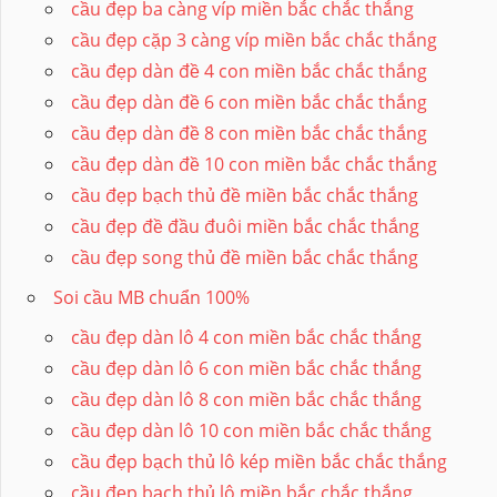
cầu đẹp ba càng víp miền bắc chắc thắng
cầu đẹp cặp 3 càng víp miền bắc chắc thắng
cầu đẹp dàn đề 4 con miền bắc chắc thắng
cầu đẹp dàn đề 6 con miền bắc chắc thắng
cầu đẹp dàn đề 8 con miền bắc chắc thắng
cầu đẹp dàn đề 10 con miền bắc chắc thắng
cầu đẹp bạch thủ đề miền bắc chắc thắng
cầu đẹp đề đầu đuôi miền bắc chắc thắng
cầu đẹp song thủ đề miền bắc chắc thắng
Soi cầu MB chuẩn 100%
cầu đẹp dàn lô 4 con miền bắc chắc thắng
cầu đẹp dàn lô 6 con miền bắc chắc thắng
cầu đẹp dàn lô 8 con miền bắc chắc thắng
cầu đẹp dàn lô 10 con miền bắc chắc thắng
cầu đẹp bạch thủ lô kép miền bắc chắc thắng
cầu đẹp bạch thủ lô miền bắc chắc thắng