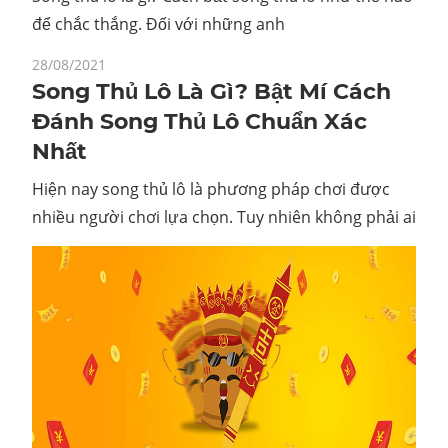
để chắc thắng. Đối với những anh
28/08/2021
Song Thủ Lô Là Gì? Bật Mí Cách
Đánh Song Thủ Lô Chuẩn Xác
Nhất
Hiện nay song thủ lô là phương pháp chơi được
nhiều người chơi lựa chọn. Tuy nhiên không phải ai