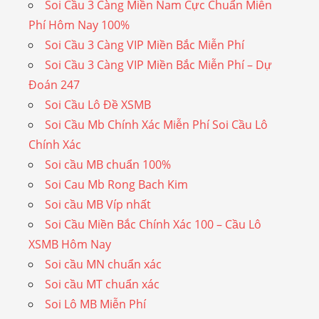
Soi Cầu 3 Càng Miền Nam Cực Chuẩn Miễn
Phí Hôm Nay 100%
Soi Cầu 3 Càng VIP Miền Bắc Miễn Phí
Soi Cầu 3 Càng VIP Miền Bắc Miễn Phí – Dự
Đoán 247
Soi Cầu Lô Đề XSMB
Soi Cầu Mb Chính Xác Miễn Phí Soi Cầu Lô
Chính Xác
Soi cầu MB chuẩn 100%
Soi Cau Mb Rong Bach Kim
Soi cầu MB Víp nhất
Soi Cầu Miền Bắc Chính Xác 100 – Cầu Lô
XSMB Hôm Nay
Soi cầu MN chuẩn xác
Soi cầu MT chuẩn xác
Soi Lô MB Miễn Phí