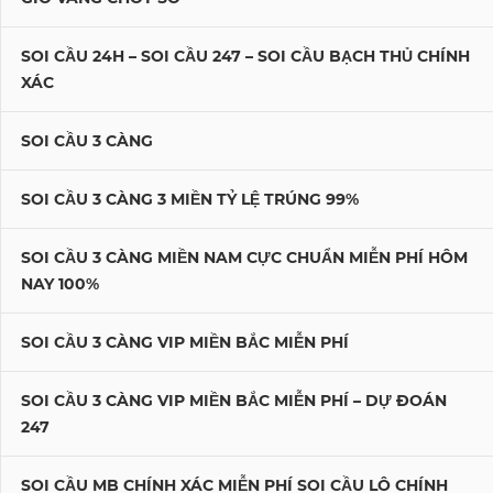
SOI CẦU 24H – SOI CẦU 247 – SOI CẦU BẠCH THỦ CHÍNH
XÁC
SOI CẦU 3 CÀNG
SOI CẦU 3 CÀNG 3 MIỀN TỶ LỆ TRÚNG 99%
SOI CẦU 3 CÀNG MIỀN NAM CỰC CHUẨN MIỄN PHÍ HÔM
NAY 100%
SOI CẦU 3 CÀNG VIP MIỀN BẮC MIỄN PHÍ
SOI CẦU 3 CÀNG VIP MIỀN BẮC MIỄN PHÍ – DỰ ĐOÁN
247
SOI CẦU MB CHÍNH XÁC MIỄN PHÍ SOI CẦU LÔ CHÍNH