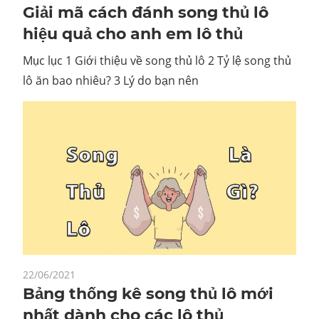
Giải mã cách đánh song thủ lô
hiệu quả cho anh em lô thủ
Mục lục 1 Giới thiệu về song thủ lô 2 Tỷ lệ song thủ
lô ăn bao nhiêu? 3 Lý do bạn nên
22/06/2021
Bảng thống kê song thủ lô mới
nhất dành cho các lô thủ