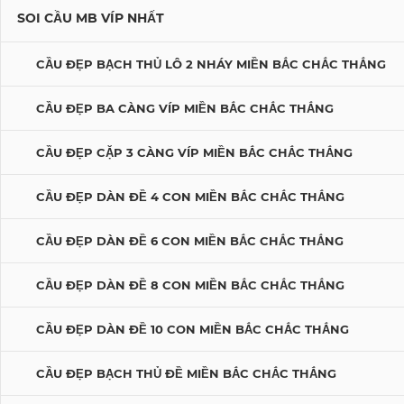
SOI CẦU MB VÍP NHẤT
CẦU ĐẸP BẠCH THỦ LÔ 2 NHÁY MIỀN BẮC CHẮC THẮNG
CẦU ĐẸP BA CÀNG VÍP MIỀN BẮC CHẮC THẮNG
CẦU ĐẸP CẶP 3 CÀNG VÍP MIỀN BẮC CHẮC THẮNG
CẦU ĐẸP DÀN ĐỀ 4 CON MIỀN BẮC CHẮC THẮNG
CẦU ĐẸP DÀN ĐỀ 6 CON MIỀN BẮC CHẮC THẮNG
CẦU ĐẸP DÀN ĐỀ 8 CON MIỀN BẮC CHẮC THẮNG
CẦU ĐẸP DÀN ĐỀ 10 CON MIỀN BẮC CHẮC THẮNG
CẦU ĐẸP BẠCH THỦ ĐỀ MIỀN BẮC CHẮC THẮNG