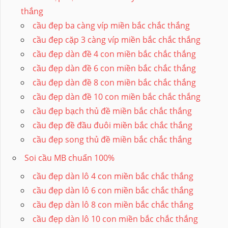
thắng
cầu đẹp ba càng víp miền bắc chắc thắng
cầu đẹp cặp 3 càng víp miền bắc chắc thắng
cầu đẹp dàn đề 4 con miền bắc chắc thắng
cầu đẹp dàn đề 6 con miền bắc chắc thắng
cầu đẹp dàn đề 8 con miền bắc chắc thắng
cầu đẹp dàn đề 10 con miền bắc chắc thắng
cầu đẹp bạch thủ đề miền bắc chắc thắng
cầu đẹp đề đầu đuôi miền bắc chắc thắng
cầu đẹp song thủ đề miền bắc chắc thắng
Soi cầu MB chuẩn 100%
cầu đẹp dàn lô 4 con miền bắc chắc thắng
cầu đẹp dàn lô 6 con miền bắc chắc thắng
cầu đẹp dàn lô 8 con miền bắc chắc thắng
cầu đẹp dàn lô 10 con miền bắc chắc thắng