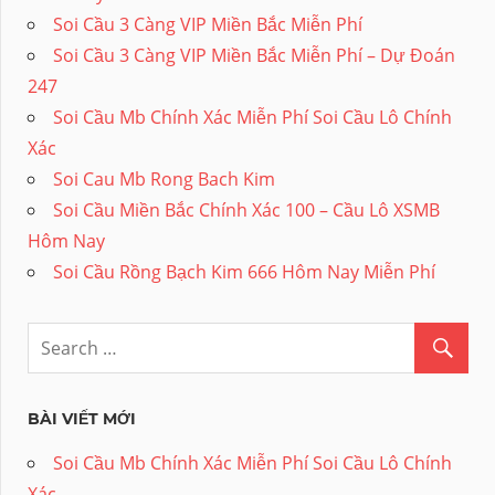
Soi Cầu 3 Càng VIP Miền Bắc Miễn Phí
Soi Cầu 3 Càng VIP Miền Bắc Miễn Phí – Dự Đoán
247
Soi Cầu Mb Chính Xác Miễn Phí Soi Cầu Lô Chính
Xác
Soi Cau Mb Rong Bach Kim
Soi Cầu Miền Bắc Chính Xác 100 – Cầu Lô XSMB
Hôm Nay
Soi Cầu Rồng Bạch Kim 666 Hôm Nay Miễn Phí
BÀI VIẾT MỚI
Soi Cầu Mb Chính Xác Miễn Phí Soi Cầu Lô Chính
Xác