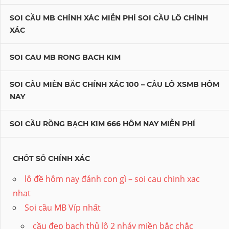
SOI CẦU MB CHÍNH XÁC MIỄN PHÍ SOI CẦU LÔ CHÍNH
XÁC
SOI CAU MB RONG BACH KIM
SOI CẦU MIỀN BẮC CHÍNH XÁC 100 – CẦU LÔ XSMB HÔM
NAY
SOI CẦU RỒNG BẠCH KIM 666 HÔM NAY MIỄN PHÍ
CHỐT SỐ CHÍNH XÁC
lô đề hôm nay đánh con gì – soi cau chinh xac
nhat
Soi cầu MB Víp nhất
cầu đẹp bạch thủ lô 2 nháy miền bắc chắc