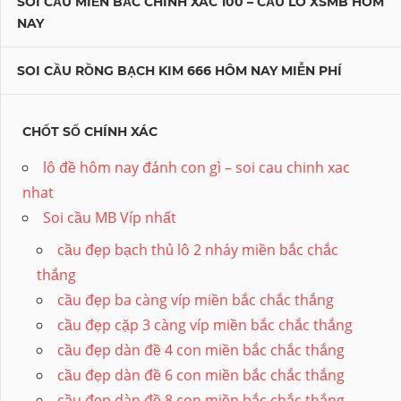
SOI CẦU MIỀN BẮC CHÍNH XÁC 100 – CẦU LÔ XSMB HÔM
NAY
SOI CẦU RỒNG BẠCH KIM 666 HÔM NAY MIỄN PHÍ
CHỐT SỐ CHÍNH XÁC
lô đề hôm nay đánh con gì – soi cau chinh xac
nhat
Soi cầu MB Víp nhất
cầu đẹp bạch thủ lô 2 nháy miền bắc chắc
thắng
cầu đẹp ba càng víp miền bắc chắc thắng
cầu đẹp cặp 3 càng víp miền bắc chắc thắng
cầu đẹp dàn đề 4 con miền bắc chắc thắng
cầu đẹp dàn đề 6 con miền bắc chắc thắng
cầu đẹp dàn đề 8 con miền bắc chắc thắng