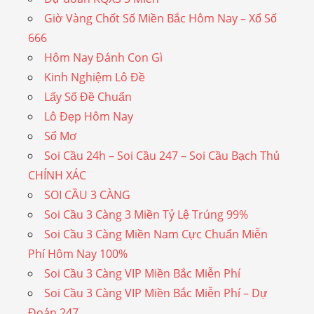
Giờ Vàng Chốt Số Miền Bắc Hôm Nay – Xổ Số
666
Hôm Nay Đánh Con Gì
Kinh Nghiệm Lô Đề
Lấy Số Đề Chuẩn
Lô Đẹp Hôm Nay
Sổ Mơ
Soi Cầu 24h – Soi Cầu 247 – Soi Cầu Bạch Thủ
CHÍNH XÁC
SOI CẦU 3 CÀNG
Soi Cầu 3 Càng 3 Miền Tỷ Lệ Trúng 99%
Soi Cầu 3 Càng Miền Nam Cực Chuẩn Miễn
Phí Hôm Nay 100%
Soi Cầu 3 Càng VIP Miền Bắc Miễn Phí
Soi Cầu 3 Càng VIP Miền Bắc Miễn Phí – Dự
Đoán 247