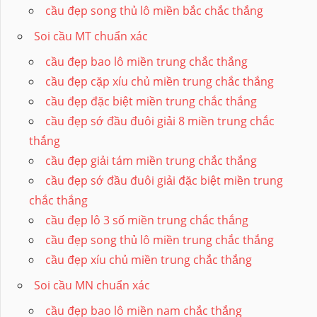
cầu đẹp song thủ lô miền bắc chắc thắng
Soi cầu MT chuẩn xác
cầu đẹp bao lô miền trung chắc thắng
cầu đẹp cặp xíu chủ miền trung chắc thắng
cầu đẹp đặc biệt miền trung chắc thắng
cầu đẹp sớ đầu đuôi giải 8 miền trung chắc
thắng
cầu đẹp giải tám miền trung chắc thắng
cầu đẹp sớ đầu đuôi giải đặc biệt miền trung
chắc thắng
cầu đẹp lô 3 số miền trung chắc thắng
cầu đẹp song thủ lô miền trung chắc thắng
cầu đẹp xíu chủ miền trung chắc thắng
Soi cầu MN chuẩn xác
cầu đẹp bao lô miền nam chắc thắng