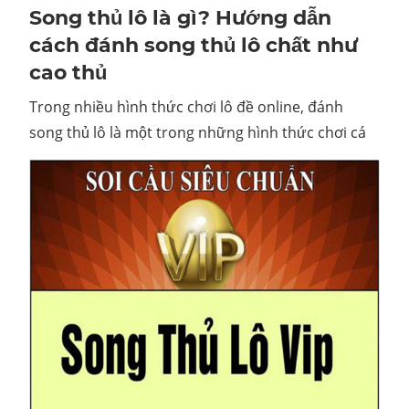
Song thủ lô là gì? Hướng dẫn
cách đánh song thủ lô chất như
cao thủ
Trong nhiều hình thức chơi lô đề online, đánh
song thủ lô là một trong những hình thức chơi cá