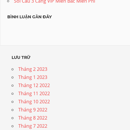
Soi Cầu 3 Càng VIP Miền Bắc Miễn Phí
BÌNH LUẬN GẦN ĐÂY
LƯU TRỮ
Tháng 2 2023
Tháng 1 2023
Tháng 12 2022
Tháng 11 2022
Tháng 10 2022
Tháng 9 2022
Tháng 8 2022
Tháng 7 2022