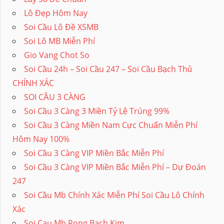
Lô Đẹp Hôm Nay
Soi Cầu Lô Đề XSMB
Soi Lô MB Miễn Phí
Gio Vang Chot So
Soi Cầu 24h – Soi Cầu 247 – Soi Cầu Bạch Thủ
CHÍNH XÁC
SOI CẦU 3 CÀNG
Soi Cầu 3 Càng 3 Miền Tỷ Lệ Trúng 99%
Soi Cầu 3 Càng Miền Nam Cực Chuẩn Miễn Phí
Hôm Nay 100%
Soi Cầu 3 Càng VIP Miền Bắc Miễn Phí
Soi Cầu 3 Càng VIP Miền Bắc Miễn Phí – Dự Đoán
247
Soi Cầu Mb Chính Xác Miễn Phí Soi Cầu Lô Chính
Xác
Soi Cau Mb Rong Bach Kim