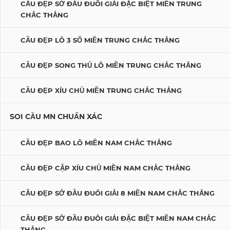
CẦU ĐẸP SỚ ĐẦU ĐUÔI GIẢI ĐẶC BIỆT MIỀN TRUNG
CHẮC THẮNG
CẦU ĐẸP LÔ 3 SỐ MIỀN TRUNG CHẮC THẮNG
CẦU ĐẸP SONG THỦ LÔ MIỀN TRUNG CHẮC THẮNG
CẦU ĐẸP XÍU CHỦ MIỀN TRUNG CHẮC THẮNG
SOI CẦU MN CHUẨN XÁC
CẦU ĐẸP BAO LÔ MIỀN NAM CHẮC THẮNG
CẦU ĐẸP CẶP XÍU CHỦ MIỀN NAM CHẮC THẮNG
CẦU ĐẸP SỚ ĐẦU ĐUÔI GIẢI 8 MIỀN NAM CHẮC THẮNG
CẦU ĐẸP SỚ ĐẦU ĐUÔI GIẢI ĐẶC BIỆT MIỀN NAM CHẮC
THẮNG