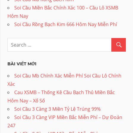
Soi Cầu Miền Bắc Chính Xác 100 – Cầu Lô XSMB
Hôm Nay
Soi Cầu Rồng Bạch Kim 666 Hôm Nay Miễn Phí
BÀI VIẾT MỚI
Soi Cầu Mb Chính Xác Miễn Phí Soi Cầu Lô Chính
Xác
Cau XSMB – Thống Kê Cầu Bạch Thủ Miền Bắc
Hôm Nay – Xổ Số
Soi Cầu 3 Càng 3 Miền Tỷ Lệ Trúng 99%
Soi Cầu 3 Càng VIP Miền Bắc Miễn Phí – Dự Đoán
247