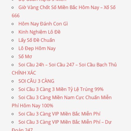
Giờ Vàng Chốt Số Miền Bắc Hôm Nay – Xổ Số
666
Hôm Nay Đánh Con Gì
Kinh Nghiệm Lô Đề
Lấy Số Đề Chuẩn
Lô Đẹp Hôm Nay
Sổ Mơ
Soi Cầu 24h – Soi Cầu 247 – Soi Cầu Bạch Thủ
CHÍNH XÁC
SOI CẦU 3 CÀNG
Soi Cầu 3 Càng 3 Miền Tỷ Lệ Trúng 99%
Soi Cầu 3 Càng Miền Nam Cực Chuẩn Miễn
Phí Hôm Nay 100%
Soi Cầu 3 Càng VIP Miền Bắc Miễn Phí
Soi Cầu 3 Càng VIP Miền Bắc Miễn Phí – Dự
Đoán 247