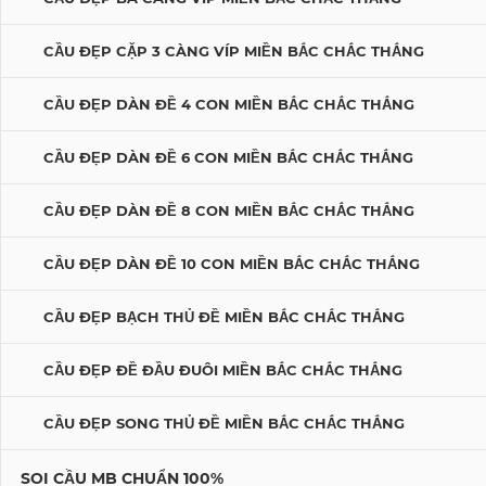
CẦU ĐẸP CẶP 3 CÀNG VÍP MIỀN BẮC CHẮC THẮNG
CẦU ĐẸP DÀN ĐỀ 4 CON MIỀN BẮC CHẮC THẮNG
CẦU ĐẸP DÀN ĐỀ 6 CON MIỀN BẮC CHẮC THẮNG
CẦU ĐẸP DÀN ĐỀ 8 CON MIỀN BẮC CHẮC THẮNG
CẦU ĐẸP DÀN ĐỀ 10 CON MIỀN BẮC CHẮC THẮNG
CẦU ĐẸP BẠCH THỦ ĐỀ MIỀN BẮC CHẮC THẮNG
CẦU ĐẸP ĐỀ ĐẦU ĐUÔI MIỀN BẮC CHẮC THẮNG
CẦU ĐẸP SONG THỦ ĐỀ MIỀN BẮC CHẮC THẮNG
SOI CẦU MB CHUẨN 100%