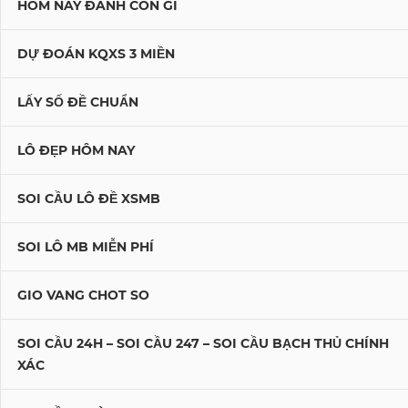
HÔM NAY ĐÁNH CON GÌ
DỰ ĐOÁN KQXS 3 MIỀN
LẤY SỐ ĐỀ CHUẨN
LÔ ĐẸP HÔM NAY
SOI CẦU LÔ ĐỀ XSMB
SOI LÔ MB MIỄN PHÍ
GIO VANG CHOT SO
SOI CẦU 24H – SOI CẦU 247 – SOI CẦU BẠCH THỦ CHÍNH
XÁC