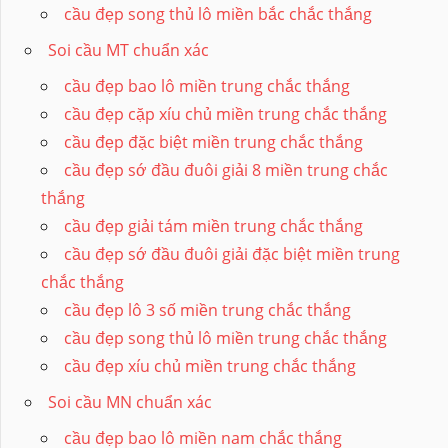
cầu đẹp song thủ lô miền bắc chắc thắng
Soi cầu MT chuẩn xác
cầu đẹp bao lô miền trung chắc thắng
cầu đẹp cặp xíu chủ miền trung chắc thắng
cầu đẹp đặc biệt miền trung chắc thắng
cầu đẹp sớ đầu đuôi giải 8 miền trung chắc
thắng
cầu đẹp giải tám miền trung chắc thắng
cầu đẹp sớ đầu đuôi giải đặc biệt miền trung
chắc thắng
cầu đẹp lô 3 số miền trung chắc thắng
cầu đẹp song thủ lô miền trung chắc thắng
cầu đẹp xíu chủ miền trung chắc thắng
Soi cầu MN chuẩn xác
cầu đẹp bao lô miền nam chắc thắng