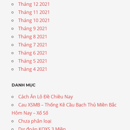
Tháng 12 2021
Tháng 11 2021
Tháng 10 2021
Tháng 9 2021
Tháng 8 2021
Tháng 7 2021
Tháng 6 2021
Tháng 5 2021
Tháng 4 2021
DANH MỤC
Cách Ăn Lô Đề Chiều Nay
Cau XSMB – Thống Kê Cầu Bạch Thủ Miền Bắc
Hôm Nay – Xổ Số
Chưa phân loại
Dự đoán KQXS 3 Miền