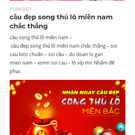
15/04/2021
cầu đẹp song thủ lô miền nam
chắc thắng
cầu song thủ lô miền nam –
cầu đẹp song thủ lô miền nam chắc thắng – soi
cau loto chuẩn – soi cầu – du doan lo gan
mien nam – xsmn soi cau – lô víp mn Nhằm để
phục