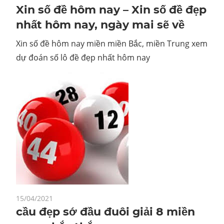
Xin số đề hôm nay – Xin số đề đẹp
nhất hôm nay, ngày mai sẽ về
Xin số đề hôm nay miền miền Bắc, miền Trung xem
dự đoán số lô đề đẹp nhất hôm nay
15/04/2021
cầu đẹp sớ đầu đuôi giải 8 miền