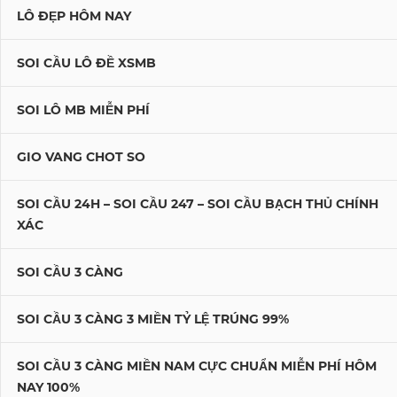
LÔ ĐẸP HÔM NAY
SOI CẦU LÔ ĐỀ XSMB
SOI LÔ MB MIỄN PHÍ
GIO VANG CHOT SO
SOI CẦU 24H – SOI CẦU 247 – SOI CẦU BẠCH THỦ CHÍNH
XÁC
SOI CẦU 3 CÀNG
SOI CẦU 3 CÀNG 3 MIỀN TỶ LỆ TRÚNG 99%
SOI CẦU 3 CÀNG MIỀN NAM CỰC CHUẨN MIỄN PHÍ HÔM
NAY 100%