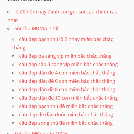
lô đề hôm nay đánh con gì – soi cau chinh xac
nhat
Soi cầu MB Víp nhất
cầu đẹp bạch thủ lô 2 nháy miền bắc chắc
thắng
cầu đẹp ba càng víp miền bắc chắc thắng
cầu đẹp cặp 3 càng víp miền bắc chắc thắng
cầu đẹp dàn đề 4 con miền bắc chắc thắng
cầu đẹp dàn đề 6 con miền bắc chắc thắng
cầu đẹp dàn đề 8 con miền bắc chắc thắng
cầu đẹp dàn đề 10 con miền bắc chắc thắng
cầu đẹp bạch thủ đề miền bắc chắc thắng
cầu đẹp đề đầu đuôi miền bắc chắc thắng
cầu đẹp song thủ đề miền bắc chắc thắng
Soi cầu MB chuẩn 100%