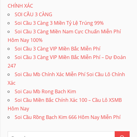
CHÍNH XÁC
SOI CẦU 3 CÀNG
Soi Cầu 3 Càng 3 Miền Tỷ Lệ Trúng 99%
Soi Cầu 3 Càng Miền Nam Cực Chuẩn Miễn Phí
Hôm Nay 100%
Soi Cầu 3 Càng VIP Miền Bắc Miễn Phí
Soi Cầu 3 Càng VIP Miền Bắc Miễn Phí – Dự Đoán
247
Soi Cầu Mb Chính Xác Miễn Phí Soi Cầu Lô Chính
Xác
Soi Cau Mb Rong Bach Kim
Soi Cầu Miền Bắc Chính Xác 100 – Cầu Lô XSMB
Hôm Nay
Soi Cầu Rồng Bạch Kim 666 Hôm Nay Miễn Phí