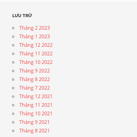
LƯU TRỮ
Tháng 2 2023
Tháng 1 2023
Tháng 12 2022
Tháng 11 2022
Tháng 10 2022
Tháng 9 2022
Tháng 8 2022
Tháng 7 2022
Tháng 12 2021
Tháng 11 2021
Tháng 10 2021
Tháng 9 2021
Tháng 8 2021