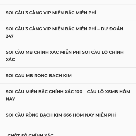
SOI CẦU 3 CÀNG VIP MIỀN BẮC MIỄN PHÍ
SOI CẦU 3 CÀNG VIP MIỀN BẮC MIỄN PHÍ – DỰ ĐOÁN
247
SOI CẦU MB CHÍNH XÁC MIỄN PHÍ SOI CẦU LÔ CHÍNH
XÁC
SOI CAU MB RONG BACH KIM
SOI CẦU MIỀN BẮC CHÍNH XÁC 100 – CẦU LÔ XSMB HÔM
NAY
SOI CẦU RỒNG BẠCH KIM 666 HÔM NAY MIỄN PHÍ
CHỐT SỐ CHÍNH XÁC