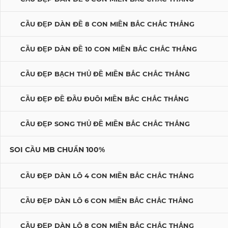
CẦU ĐẸP DÀN ĐỀ 8 CON MIỀN BẮC CHẮC THẮNG
CẦU ĐẸP DÀN ĐỀ 10 CON MIỀN BẮC CHẮC THẮNG
CẦU ĐẸP BẠCH THỦ ĐỀ MIỀN BẮC CHẮC THẮNG
CẦU ĐẸP ĐỀ ĐẦU ĐUÔI MIỀN BẮC CHẮC THẮNG
CẦU ĐẸP SONG THỦ ĐỀ MIỀN BẮC CHẮC THẮNG
SOI CẦU MB CHUẨN 100%
CẦU ĐẸP DÀN LÔ 4 CON MIỀN BẮC CHẮC THẮNG
CẦU ĐẸP DÀN LÔ 6 CON MIỀN BẮC CHẮC THẮNG
CẦU ĐẸP DÀN LÔ 8 CON MIỀN BẮC CHẮC THẮNG