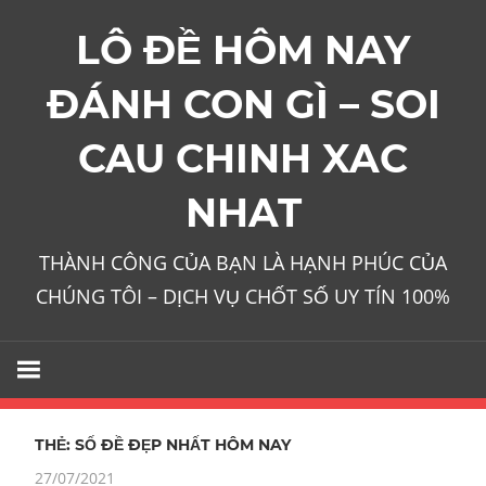
Skip
LÔ ĐỀ HÔM NAY
to
content
ĐÁNH CON GÌ – SOI
CAU CHINH XAC
NHAT
THÀNH CÔNG CỦA BẠN LÀ HẠNH PHÚC CỦA
CHÚNG TÔI – DỊCH VỤ CHỐT SỐ UY TÍN 100%
THẺ:
SỐ ĐỀ ĐẸP NHẤT HÔM NAY
27/07/2021