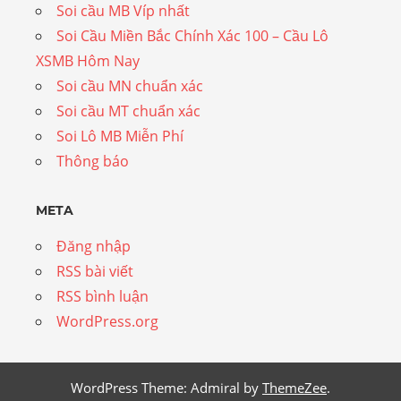
Soi cầu MB Víp nhất
Soi Cầu Miền Bắc Chính Xác 100 – Cầu Lô
XSMB Hôm Nay
Soi cầu MN chuẩn xác
Soi cầu MT chuẩn xác
Soi Lô MB Miễn Phí
Thông báo
META
Đăng nhập
RSS bài viết
RSS bình luận
WordPress.org
WordPress Theme: Admiral by
ThemeZee
.