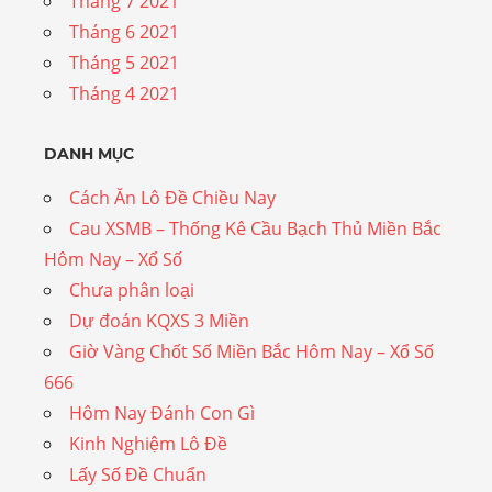
Tháng 7 2021
Tháng 6 2021
Tháng 5 2021
Tháng 4 2021
DANH MỤC
Cách Ăn Lô Đề Chiều Nay
Cau XSMB – Thống Kê Cầu Bạch Thủ Miền Bắc
Hôm Nay – Xổ Số
Chưa phân loại
Dự đoán KQXS 3 Miền
Giờ Vàng Chốt Số Miền Bắc Hôm Nay – Xổ Số
666
Hôm Nay Đánh Con Gì
Kinh Nghiệm Lô Đề
Lấy Số Đề Chuẩn