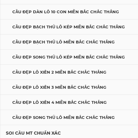
CẦU ĐẸP DÀN LÔ 10 CON MIỀN BẮC CHẮC THẮNG
CẦU ĐẸP BẠCH THỦ LÔ KÉP MIỀN BẮC CHẮC THẮNG
CẦU ĐẸP BẠCH THỦ LÔ MIỀN BẮC CHẮC THẮNG
CẦU ĐẸP SONG THỦ LÔ KÉP MIỀN BẮC CHẮC THẮNG
CẦU ĐẸP LÔ XIÊN 2 MIỀN BẮC CHẮC THẮNG
CẦU ĐẸP LÔ XIÊN 3 MIỀN BẮC CHẮC THẮNG
CẦU ĐẸP LÔ XIÊN 4 MIỀN BẮC CHẮC THẮNG
CẦU ĐẸP SONG THỦ LÔ MIỀN BẮC CHẮC THẮNG
SOI CẦU MT CHUẨN XÁC