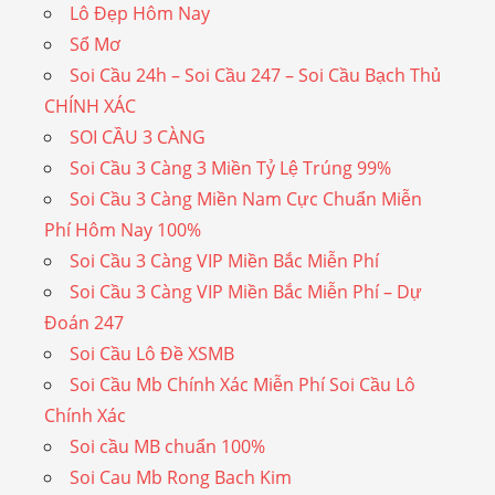
Lô Đẹp Hôm Nay
Sổ Mơ
Soi Cầu 24h – Soi Cầu 247 – Soi Cầu Bạch Thủ
CHÍNH XÁC
SOI CẦU 3 CÀNG
Soi Cầu 3 Càng 3 Miền Tỷ Lệ Trúng 99%
Soi Cầu 3 Càng Miền Nam Cực Chuẩn Miễn
Phí Hôm Nay 100%
Soi Cầu 3 Càng VIP Miền Bắc Miễn Phí
Soi Cầu 3 Càng VIP Miền Bắc Miễn Phí – Dự
Đoán 247
Soi Cầu Lô Đề XSMB
Soi Cầu Mb Chính Xác Miễn Phí Soi Cầu Lô
Chính Xác
Soi cầu MB chuẩn 100%
Soi Cau Mb Rong Bach Kim