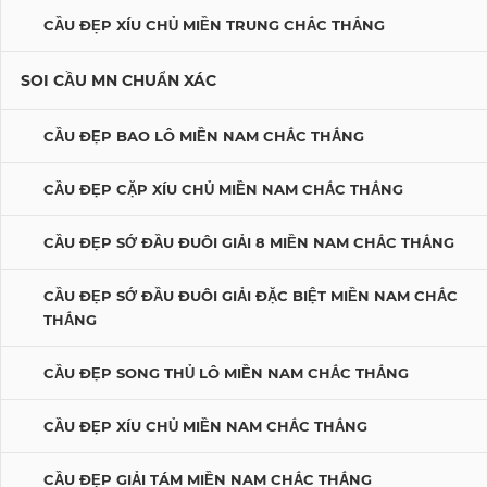
CẦU ĐẸP XÍU CHỦ MIỀN TRUNG CHẮC THẮNG
SOI CẦU MN CHUẨN XÁC
CẦU ĐẸP BAO LÔ MIỀN NAM CHẮC THẮNG
CẦU ĐẸP CẶP XÍU CHỦ MIỀN NAM CHẮC THẮNG
CẦU ĐẸP SỚ ĐẦU ĐUÔI GIẢI 8 MIỀN NAM CHẮC THẮNG
CẦU ĐẸP SỚ ĐẦU ĐUÔI GIẢI ĐẶC BIỆT MIỀN NAM CHẮC
THẮNG
CẦU ĐẸP SONG THỦ LÔ MIỀN NAM CHẮC THẮNG
CẦU ĐẸP XÍU CHỦ MIỀN NAM CHẮC THẮNG
CẦU ĐẸP GIẢI TÁM MIỀN NAM CHẮC THẮNG