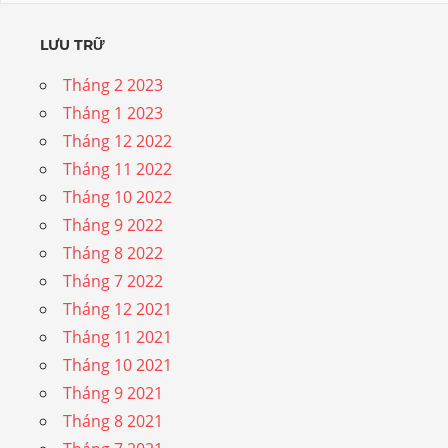
LƯU TRỮ
Tháng 2 2023
Tháng 1 2023
Tháng 12 2022
Tháng 11 2022
Tháng 10 2022
Tháng 9 2022
Tháng 8 2022
Tháng 7 2022
Tháng 12 2021
Tháng 11 2021
Tháng 10 2021
Tháng 9 2021
Tháng 8 2021