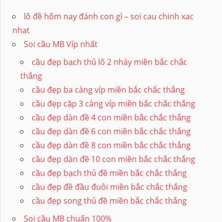
lô đề hôm nay đánh con gì – soi cau chinh xac
nhat
Soi cầu MB Víp nhất
cầu đẹp bạch thủ lô 2 nháy miền bắc chắc
thắng
cầu đẹp ba càng víp miền bắc chắc thắng
cầu đẹp cặp 3 càng víp miền bắc chắc thắng
cầu đẹp dàn đề 4 con miền bắc chắc thắng
cầu đẹp dàn đề 6 con miền bắc chắc thắng
cầu đẹp dàn đề 8 con miền bắc chắc thắng
cầu đẹp dàn đề 10 con miền bắc chắc thắng
cầu đẹp bạch thủ đề miền bắc chắc thắng
cầu đẹp đề đầu đuôi miền bắc chắc thắng
cầu đẹp song thủ đề miền bắc chắc thắng
Soi cầu MB chuẩn 100%