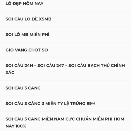
LÔ ĐẸP HÔM NAY
SOI CẦU LÔ ĐỀ XSMB
SOI LÔ MB MIỄN PHÍ
GIO VANG CHOT SO
SOI CẦU 24H – SOI CẦU 247 – SOI CẦU BẠCH THỦ CHÍNH
XÁC
SOI CẦU 3 CÀNG
SOI CẦU 3 CÀNG 3 MIỀN TỶ LỆ TRÚNG 99%
SOI CẦU 3 CÀNG MIỀN NAM CỰC CHUẨN MIỄN PHÍ HÔM
NAY 100%