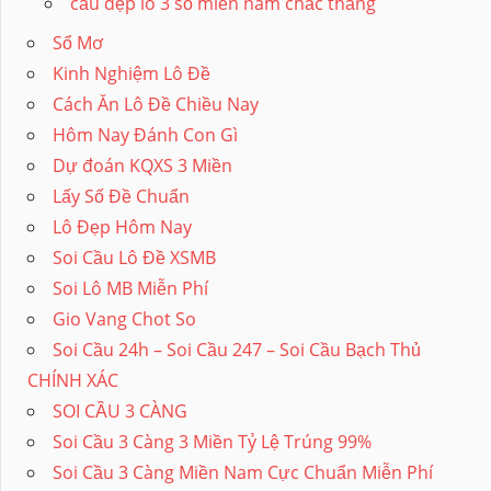
cầu đẹp lô 3 số miền nam chắc thắng
Sổ Mơ
Kinh Nghiệm Lô Đề
Cách Ăn Lô Đề Chiều Nay
Hôm Nay Đánh Con Gì
Dự đoán KQXS 3 Miền
Lấy Số Đề Chuẩn
Lô Đẹp Hôm Nay
Soi Cầu Lô Đề XSMB
Soi Lô MB Miễn Phí
Gio Vang Chot So
Soi Cầu 24h – Soi Cầu 247 – Soi Cầu Bạch Thủ
CHÍNH XÁC
SOI CẦU 3 CÀNG
Soi Cầu 3 Càng 3 Miền Tỷ Lệ Trúng 99%
Soi Cầu 3 Càng Miền Nam Cực Chuẩn Miễn Phí