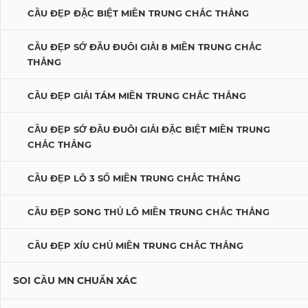
CẦU ĐẸP ĐẶC BIỆT MIỀN TRUNG CHẮC THẮNG
CẦU ĐẸP SỚ ĐẦU ĐUÔI GIẢI 8 MIỀN TRUNG CHẮC
THẮNG
CẦU ĐẸP GIẢI TÁM MIỀN TRUNG CHẮC THẮNG
CẦU ĐẸP SỚ ĐẦU ĐUÔI GIẢI ĐẶC BIỆT MIỀN TRUNG
CHẮC THẮNG
CẦU ĐẸP LÔ 3 SỐ MIỀN TRUNG CHẮC THẮNG
CẦU ĐẸP SONG THỦ LÔ MIỀN TRUNG CHẮC THẮNG
CẦU ĐẸP XÍU CHỦ MIỀN TRUNG CHẮC THẮNG
SOI CẦU MN CHUẨN XÁC