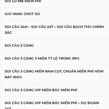
SOI LÔ MB MIỄN PHÍ
GIO VANG CHOT SO
SOI CẦU 24H – SOI CẦU 247 – SOI CẦU BẠCH THỦ CHÍNH
XÁC
SOI CẦU 3 CÀNG
SOI CẦU 3 CÀNG 3 MIỀN TỶ LỆ TRÚNG 99%
SOI CẦU 3 CÀNG MIỀN NAM CỰC CHUẨN MIỄN PHÍ HÔM
NAY 100%
SOI CẦU 3 CÀNG VIP MIỀN BẮC MIỄN PHÍ
SOI CẦU 3 CÀNG VIP MIỀN BẮC MIỄN PHÍ – DỰ ĐOÁN
247