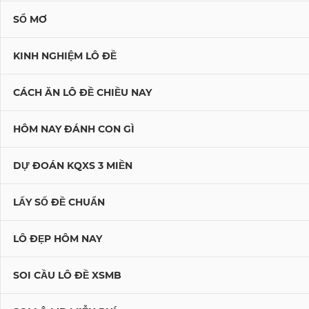
SỔ MƠ
KINH NGHIỆM LÔ ĐỀ
CÁCH ĂN LÔ ĐỀ CHIỀU NAY
HÔM NAY ĐÁNH CON GÌ
DỰ ĐOÁN KQXS 3 MIỀN
LẤY SỐ ĐỀ CHUẨN
LÔ ĐẸP HÔM NAY
SOI CẦU LÔ ĐỀ XSMB