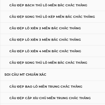
CẦU ĐẸP BẠCH THỦ LÔ MIỀN BẮC CHẮC THẮNG
CẦU ĐẸP SONG THỦ LÔ KÉP MIỀN BẮC CHẮC THẮNG
CẦU ĐẸP LÔ XIÊN 2 MIỀN BẮC CHẮC THẮNG
CẦU ĐẸP LÔ XIÊN 3 MIỀN BẮC CHẮC THẮNG
CẦU ĐẸP LÔ XIÊN 4 MIỀN BẮC CHẮC THẮNG
CẦU ĐẸP SONG THỦ LÔ MIỀN BẮC CHẮC THẮNG
SOI CẦU MT CHUẨN XÁC
CẦU ĐẸP BAO LÔ MIỀN TRUNG CHẮC THẮNG
CẦU ĐẸP CẶP XÍU CHỦ MIỀN TRUNG CHẮC THẮNG