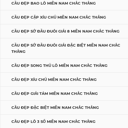
CẦU ĐẸP BAO LÔ MIỀN NAM CHẮC THẮNG
CẦU ĐẸP CẶP XÍU CHỦ MIỀN NAM CHẮC THẮNG
CẦU ĐẸP SỚ ĐẦU ĐUÔI GIẢI 8 MIỀN NAM CHẮC THẮNG
CẦU ĐẸP SỚ ĐẦU ĐUÔI GIẢI ĐẶC BIỆT MIỀN NAM CHẮC
THẮNG
CẦU ĐẸP SONG THỦ LÔ MIỀN NAM CHẮC THẮNG
CẦU ĐẸP XÍU CHỦ MIỀN NAM CHẮC THẮNG
CẦU ĐẸP GIẢI TÁM MIỀN NAM CHẮC THẮNG
CẦU ĐẸP ĐẶC BIỆT MIỀN NAM CHẮC THẮNG
CẦU ĐẸP LÔ 3 SỐ MIỀN NAM CHẮC THẮNG