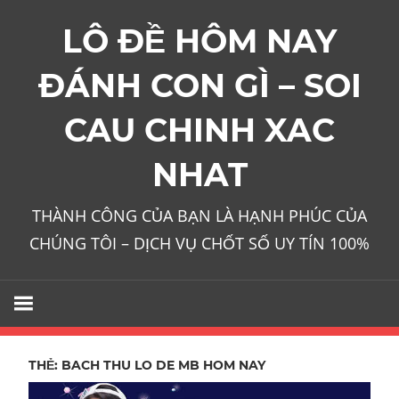
Skip
LÔ ĐỀ HÔM NAY
to
content
ĐÁNH CON GÌ – SOI
CAU CHINH XAC
NHAT
THÀNH CÔNG CỦA BẠN LÀ HẠNH PHÚC CỦA
CHÚNG TÔI – DỊCH VỤ CHỐT SỐ UY TÍN 100%
THẺ:
BACH THU LO DE MB HOM NAY