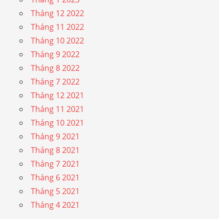
Tháng 12 2022
Tháng 11 2022
Tháng 10 2022
Tháng 9 2022
Tháng 8 2022
Tháng 7 2022
Tháng 12 2021
Tháng 11 2021
Tháng 10 2021
Tháng 9 2021
Tháng 8 2021
Tháng 7 2021
Tháng 6 2021
Tháng 5 2021
Tháng 4 2021