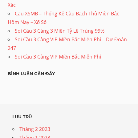
Xác
Cau XSMB – Thống Kê Cầu Bạch Thủ Miền Bắc
Hôm Nay – Xổ Số
Soi Cầu 3 Càng 3 Miền Tỷ Lệ Trúng 99%
Soi Cầu 3 Càng VIP Miền Bắc Miễn Phí – Dự Đoán
247
Soi Cầu 3 Càng VIP Miền Bắc Miễn Phí
BÌNH LUẬN GẦN ĐÂY
LƯU TRỮ
Tháng 2 2023
Tháng 1 2023