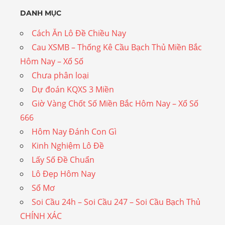
DANH MỤC
Cách Ăn Lô Đề Chiều Nay
Cau XSMB – Thống Kê Cầu Bạch Thủ Miền Bắc
Hôm Nay – Xổ Số
Chưa phân loại
Dự đoán KQXS 3 Miền
Giờ Vàng Chốt Số Miền Bắc Hôm Nay – Xổ Số
666
Hôm Nay Đánh Con Gì
Kinh Nghiệm Lô Đề
Lấy Số Đề Chuẩn
Lô Đẹp Hôm Nay
Sổ Mơ
Soi Cầu 24h – Soi Cầu 247 – Soi Cầu Bạch Thủ
CHÍNH XÁC