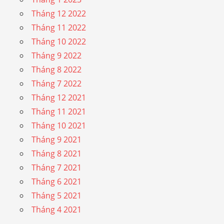
Tháng 12 2022
Tháng 11 2022
Tháng 10 2022
Tháng 9 2022
Tháng 8 2022
Tháng 7 2022
Tháng 12 2021
Tháng 11 2021
Tháng 10 2021
Tháng 9 2021
Tháng 8 2021
Tháng 7 2021
Tháng 6 2021
Tháng 5 2021
Tháng 4 2021