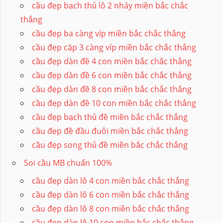
cầu đẹp bạch thủ lô 2 nháy miền bắc chắc
thắng
cầu đẹp ba càng víp miền bắc chắc thắng
cầu đẹp cặp 3 càng víp miền bắc chắc thắng
cầu đẹp dàn đề 4 con miền bắc chắc thắng
cầu đẹp dàn đề 6 con miền bắc chắc thắng
cầu đẹp dàn đề 8 con miền bắc chắc thắng
cầu đẹp dàn đề 10 con miền bắc chắc thắng
cầu đẹp bạch thủ đề miền bắc chắc thắng
cầu đẹp đề đầu đuôi miền bắc chắc thắng
cầu đẹp song thủ đề miền bắc chắc thắng
Soi cầu MB chuẩn 100%
cầu đẹp dàn lô 4 con miền bắc chắc thắng
cầu đẹp dàn lô 6 con miền bắc chắc thắng
cầu đẹp dàn lô 8 con miền bắc chắc thắng
cầu đẹp dàn lô 10 con miền bắc chắc thắng