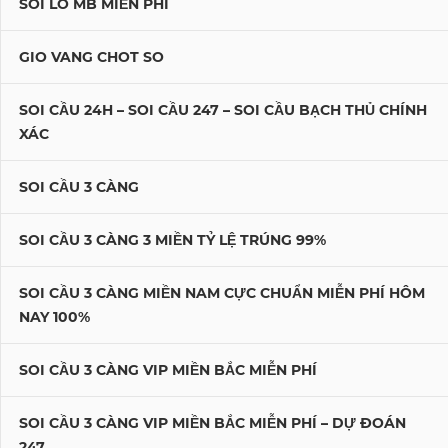
SOI LÔ MB MIỄN PHÍ
GIO VANG CHOT SO
SOI CẦU 24H – SOI CẦU 247 – SOI CẦU BẠCH THỦ CHÍNH
XÁC
SOI CẦU 3 CÀNG
SOI CẦU 3 CÀNG 3 MIỀN TỶ LỆ TRÚNG 99%
SOI CẦU 3 CÀNG MIỀN NAM CỰC CHUẨN MIỄN PHÍ HÔM
NAY 100%
SOI CẦU 3 CÀNG VIP MIỀN BẮC MIỄN PHÍ
SOI CẦU 3 CÀNG VIP MIỀN BẮC MIỄN PHÍ – DỰ ĐOÁN
247