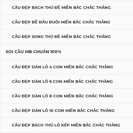
CẦU ĐẸP BẠCH THỦ ĐỀ MIỀN BẮC CHẮC THẮNG
CẦU ĐẸP ĐỀ ĐẦU ĐUÔI MIỀN BẮC CHẮC THẮNG
CẦU ĐẸP SONG THỦ ĐỀ MIỀN BẮC CHẮC THẮNG
SOI CẦU MB CHUẨN 100%
CẦU ĐẸP DÀN LÔ 4 CON MIỀN BẮC CHẮC THẮNG
CẦU ĐẸP DÀN LÔ 6 CON MIỀN BẮC CHẮC THẮNG
CẦU ĐẸP DÀN LÔ 8 CON MIỀN BẮC CHẮC THẮNG
CẦU ĐẸP DÀN LÔ 10 CON MIỀN BẮC CHẮC THẮNG
CẦU ĐẸP BẠCH THỦ LÔ KÉP MIỀN BẮC CHẮC THẮNG