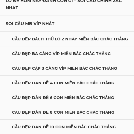
LÔ ĐỀ HÔM NAY ĐÁNH CON GÌ – SOI CAU CHINH XAC
NHAT
SOI CẦU MB VÍP NHẤT
CẦU ĐẸP BẠCH THỦ LÔ 2 NHÁY MIỀN BẮC CHẮC THẮNG
CẦU ĐẸP BA CÀNG VÍP MIỀN BẮC CHẮC THẮNG
CẦU ĐẸP CẶP 3 CÀNG VÍP MIỀN BẮC CHẮC THẮNG
CẦU ĐẸP DÀN ĐỀ 4 CON MIỀN BẮC CHẮC THẮNG
CẦU ĐẸP DÀN ĐỀ 6 CON MIỀN BẮC CHẮC THẮNG
CẦU ĐẸP DÀN ĐỀ 8 CON MIỀN BẮC CHẮC THẮNG
CẦU ĐẸP DÀN ĐỀ 10 CON MIỀN BẮC CHẮC THẮNG