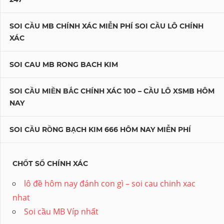
SOI CẦU MB CHÍNH XÁC MIỄN PHÍ SOI CẦU LÔ CHÍNH
XÁC
SOI CAU MB RONG BACH KIM
SOI CẦU MIỀN BẮC CHÍNH XÁC 100 – CẦU LÔ XSMB HÔM
NAY
SOI CẦU RỒNG BẠCH KIM 666 HÔM NAY MIỄN PHÍ
CHỐT SỐ CHÍNH XÁC
lô đề hôm nay đánh con gì – soi cau chinh xac
nhat
Soi cầu MB Víp nhất