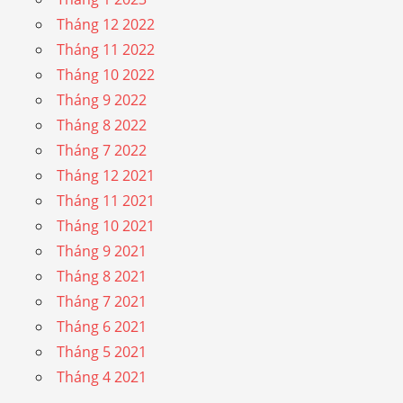
Tháng 12 2022
Tháng 11 2022
Tháng 10 2022
Tháng 9 2022
Tháng 8 2022
Tháng 7 2022
Tháng 12 2021
Tháng 11 2021
Tháng 10 2021
Tháng 9 2021
Tháng 8 2021
Tháng 7 2021
Tháng 6 2021
Tháng 5 2021
Tháng 4 2021