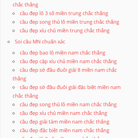
chắc thắng
cầu đẹp lô 3 số miền trung chắc thắng
cầu đẹp song thủ lô miền trung chắc thắng
cầu đẹp xíu chủ miền trung chắc thắng
Soi cầu MN chuẩn xác
cầu đẹp bao lô miền nam chắc thắng
cầu đẹp cặp xíu chủ miền nam chắc thắng
cầu đẹp sớ đầu đuôi giải 8 miền nam chắc
thắng
cầu đẹp sớ đầu đuôi giải đặc biệt miền nam
chắc thắng
cầu đẹp song thủ lô miền nam chắc thắng
cầu đẹp xíu chủ miền nam chắc thắng
cầu đẹp giải tám miền nam chắc thắng
cầu đẹp đặc biệt miền nam chắc thắng