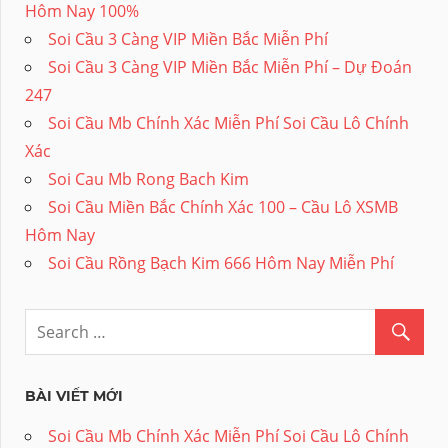
Hôm Nay 100%
Soi Cầu 3 Càng VIP Miền Bắc Miễn Phí
Soi Cầu 3 Càng VIP Miền Bắc Miễn Phí – Dự Đoán
247
Soi Cầu Mb Chính Xác Miễn Phí Soi Cầu Lô Chính
Xác
Soi Cau Mb Rong Bach Kim
Soi Cầu Miền Bắc Chính Xác 100 – Cầu Lô XSMB
Hôm Nay
Soi Cầu Rồng Bạch Kim 666 Hôm Nay Miễn Phí
BÀI VIẾT MỚI
Soi Cầu Mb Chính Xác Miễn Phí Soi Cầu Lô Chính