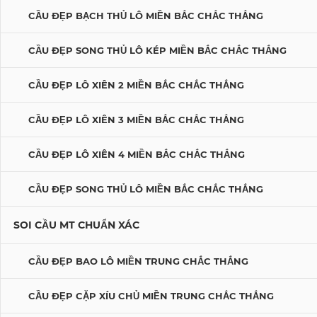
CẦU ĐẸP BẠCH THỦ LÔ MIỀN BẮC CHẮC THẮNG
CẦU ĐẸP SONG THỦ LÔ KÉP MIỀN BẮC CHẮC THẮNG
CẦU ĐẸP LÔ XIÊN 2 MIỀN BẮC CHẮC THẮNG
CẦU ĐẸP LÔ XIÊN 3 MIỀN BẮC CHẮC THẮNG
CẦU ĐẸP LÔ XIÊN 4 MIỀN BẮC CHẮC THẮNG
CẦU ĐẸP SONG THỦ LÔ MIỀN BẮC CHẮC THẮNG
SOI CẦU MT CHUẨN XÁC
CẦU ĐẸP BAO LÔ MIỀN TRUNG CHẮC THẮNG
CẦU ĐẸP CẶP XÍU CHỦ MIỀN TRUNG CHẮC THẮNG