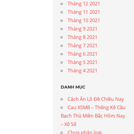
Tháng 12 2021
Tháng 11 2021
Tháng 10 2021
Tháng 9 2021
Tháng 8 2021
Tháng 7 2021
Tháng 6 2021
Tháng 5 2021
Tháng 4 2021
DANH MỤC
Cách Ăn Lô Đề Chiều Nay
Cau XSMB – Thống Kê Cầu
Bạch Thủ Miền Bắc Hôm Nay
– Xổ Số
Chưa phân loại