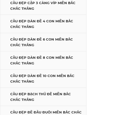
CẦU ĐẸP CẶP 3 CÀNG VÍP MIỀN BẮC
CHẮC THẮNG
CẦU ĐẸP DÀN ĐỀ 4 CON MIỀN BẮC
CHẮC THẮNG
CẦU ĐẸP DÀN ĐỀ 6 CON MIỀN BẮC
CHẮC THẮNG
CẦU ĐẸP DÀN ĐỀ 8 CON MIỀN BẮC
CHẮC THẮNG
CẦU ĐẸP DÀN ĐỀ 10 CON MIỀN BẮC
CHẮC THẮNG
CẦU ĐẸP BẠCH THỦ ĐỀ MIỀN BẮC
CHẮC THẮNG
CẦU ĐẸP ĐỀ ĐẦU ĐUÔI MIỀN BẮC CHẮC