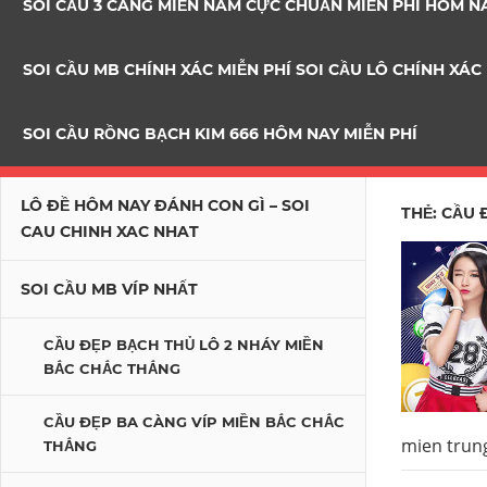
SOI CẦU 3 CÀNG MIỀN NAM CỰC CHUẨN MIỄN PHÍ HÔM N
SOI CẦU MB CHÍNH XÁC MIỄN PHÍ SOI CẦU LÔ CHÍNH XÁC
SOI CẦU RỒNG BẠCH KIM 666 HÔM NAY MIỄN PHÍ
LÔ ĐỀ HÔM NAY ĐÁNH CON GÌ – SOI
THẺ:
CẦU 
CAU CHINH XAC NHAT
SOI CẦU MB VÍP NHẤT
CẦU ĐẸP BẠCH THỦ LÔ 2 NHÁY MIỀN
BẮC CHẮC THẮNG
CẦU ĐẸP BA CÀNG VÍP MIỀN BẮC CHẮC
mien trun
THẮNG