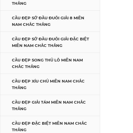
THẮNG
CẦU ĐẸP SỚ ĐẦU ĐUÔI GIẢI 8 MIỀN
NAM CHẮC THẮNG
CẦU ĐẸP SỚ ĐẦU ĐUÔI GIẢI ĐẶC BIỆT
MIỀN NAM CHẮC THẮNG
CẦU ĐẸP SONG THỦ LÔ MIỀN NAM
CHẮC THẮNG
CẦU ĐẸP XÍU CHỦ MIỀN NAM CHẮC
THẮNG
CẦU ĐẸP GIẢI TÁM MIỀN NAM CHẮC
THẮNG
CẦU ĐẸP ĐẶC BIỆT MIỀN NAM CHẮC
THẮNG