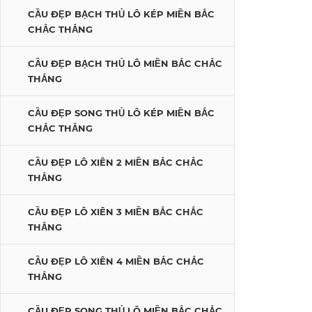
CẦU ĐẸP BẠCH THỦ LÔ KÉP MIỀN BẮC
CHẮC THẮNG
CẦU ĐẸP BẠCH THỦ LÔ MIỀN BẮC CHẮC
THẮNG
CẦU ĐẸP SONG THỦ LÔ KÉP MIỀN BẮC
CHẮC THẮNG
CẦU ĐẸP LÔ XIÊN 2 MIỀN BẮC CHẮC
THẮNG
CẦU ĐẸP LÔ XIÊN 3 MIỀN BẮC CHẮC
THẮNG
CẦU ĐẸP LÔ XIÊN 4 MIỀN BẮC CHẮC
THẮNG
CẦU ĐẸP SONG THỦ LÔ MIỀN BẮC CHẮC