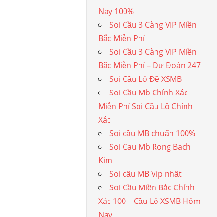
Nay 100%
Soi Cầu 3 Càng VIP Miền
Bắc Miễn Phí
Soi Cầu 3 Càng VIP Miền
Bắc Miễn Phí – Dự Đoán 247
Soi Cầu Lô Đề XSMB
Soi Cầu Mb Chính Xác
Miễn Phí Soi Cầu Lô Chính
Xác
Soi cầu MB chuẩn 100%
Soi Cau Mb Rong Bach
Kim
Soi cầu MB Víp nhất
Soi Cầu Miền Bắc Chính
Xác 100 – Cầu Lô XSMB Hôm
Nay