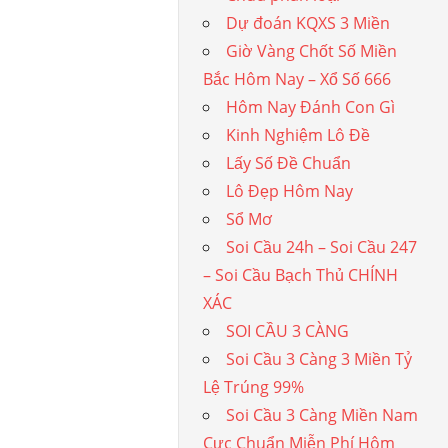
Dự đoán KQXS 3 Miền
Giờ Vàng Chốt Số Miền
Bắc Hôm Nay – Xổ Số 666
Hôm Nay Đánh Con Gì
Kinh Nghiệm Lô Đề
Lấy Số Đề Chuẩn
Lô Đẹp Hôm Nay
Sổ Mơ
Soi Cầu 24h – Soi Cầu 247
– Soi Cầu Bạch Thủ CHÍNH
XÁC
SOI CẦU 3 CÀNG
Soi Cầu 3 Càng 3 Miền Tỷ
Lệ Trúng 99%
Soi Cầu 3 Càng Miền Nam
Cực Chuẩn Miễn Phí Hôm