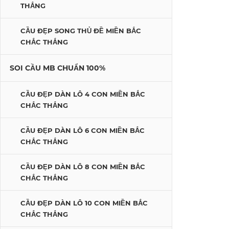
THẮNG
CẦU ĐẸP SONG THỦ ĐỀ MIỀN BẮC
CHẮC THẮNG
SOI CẦU MB CHUẨN 100%
CẦU ĐẸP DÀN LÔ 4 CON MIỀN BẮC
CHẮC THẮNG
CẦU ĐẸP DÀN LÔ 6 CON MIỀN BẮC
CHẮC THẮNG
CẦU ĐẸP DÀN LÔ 8 CON MIỀN BẮC
CHẮC THẮNG
CẦU ĐẸP DÀN LÔ 10 CON MIỀN BẮC
CHẮC THẮNG