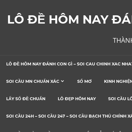
Skip
to
LÔ ĐỀ HÔM NAY ĐÁN
content
THÀNH
LÔ ĐỀ HÔM NAY ĐÁNH CON GÌ – SOI CAU CHINH XAC NHA
SOI CẦU MN CHUẨN XÁC
SỔ MƠ
KINH NGHIỆ
LẤY SỐ ĐỀ CHUẨN
LÔ ĐẸP HÔM NAY
SOI CẦU L
SOI CẦU 24H – SOI CẦU 247 – SOI CẦU BẠCH THỦ CHÍNH X