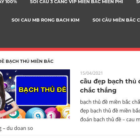
AY 100%
SOI CẦU 3 CÀNG VIP MIỀN BẮC MIỄN PHÍ
S
SOI CAU MB RONG BACH KIM
SOI CẦU MIỀN BẮC 
ĐỀ BẠCH THỦ MIỀN BẮC
15/04/2021
cầu đẹp bạch thủ 
chắc thắng
bạch thủ đề miền bắc chắ
đẹp bạch thủ đề miền bắc
đoán bạch thủ đề – cau m
g – du doan so