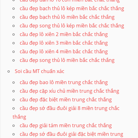
cầu đẹp bạch thủ lô kép miền bắc chắc thắng
cầu đẹp bạch thủ lô miền bắc chắc thắng
cầu đẹp song thủ lô kép miền bắc chắc thắng
cầu đẹp lô xiên 2 miền bắc chắc thắng
cầu đẹp lô xiên 3 miền bắc chắc thắng
cầu đẹp lô xiên 4 miền bắc chắc thắng
cầu đẹp song thủ lô miền bắc chắc thắng
Soi cầu MT chuẩn xác
cầu đẹp bao lô miền trung chắc thắng
cầu đẹp cặp xíu chủ miền trung chắc thắng
cầu đẹp đặc biệt miền trung chắc thắng
cầu đẹp sớ đầu đuôi giải 8 miền trung chắc
thắng
cầu đẹp giải tám miền trung chắc thắng
cầu đẹp sớ đầu đuôi giải đặc biệt miền trung