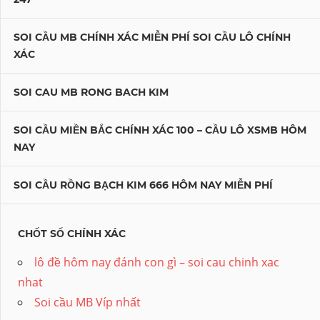
SOI CẦU MB CHÍNH XÁC MIỄN PHÍ SOI CẦU LÔ CHÍNH
XÁC
SOI CAU MB RONG BACH KIM
SOI CẦU MIỀN BẮC CHÍNH XÁC 100 – CẦU LÔ XSMB HÔM
NAY
SOI CẦU RỒNG BẠCH KIM 666 HÔM NAY MIỄN PHÍ
CHỐT SỐ CHÍNH XÁC
lô đề hôm nay đánh con gì – soi cau chinh xac
nhat
Soi cầu MB Víp nhất