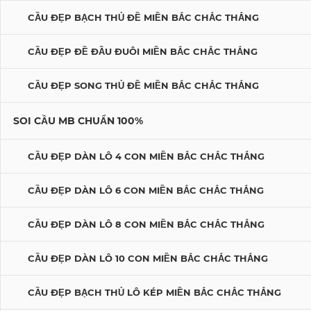
CẦU ĐẸP BẠCH THỦ ĐỀ MIỀN BẮC CHẮC THẮNG
CẦU ĐẸP ĐỀ ĐẦU ĐUÔI MIỀN BẮC CHẮC THẮNG
CẦU ĐẸP SONG THỦ ĐỀ MIỀN BẮC CHẮC THẮNG
SOI CẦU MB CHUẨN 100%
CẦU ĐẸP DÀN LÔ 4 CON MIỀN BẮC CHẮC THẮNG
CẦU ĐẸP DÀN LÔ 6 CON MIỀN BẮC CHẮC THẮNG
CẦU ĐẸP DÀN LÔ 8 CON MIỀN BẮC CHẮC THẮNG
CẦU ĐẸP DÀN LÔ 10 CON MIỀN BẮC CHẮC THẮNG
CẦU ĐẸP BẠCH THỦ LÔ KÉP MIỀN BẮC CHẮC THẮNG