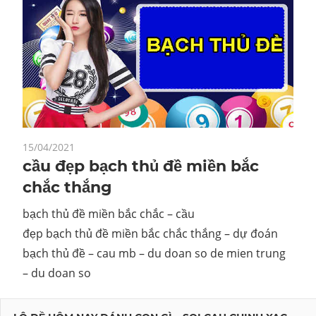
15/04/2021
cầu đẹp bạch thủ đề miền bắc
chắc thắng
bạch thủ đề miền bắc chắc – cầu
đẹp bạch thủ đề miền bắc chắc thắng – dự đoán
bạch thủ đề – cau mb – du doan so de mien trung
– du doan so