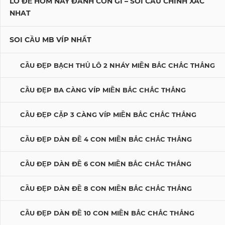
LÔ ĐỀ HÔM NAY ĐÁNH CON GÌ – SOI CAU CHINH XAC
NHAT
SOI CẦU MB VÍP NHẤT
CẦU ĐẸP BẠCH THỦ LÔ 2 NHÁY MIỀN BẮC CHẮC THẮNG
CẦU ĐẸP BA CÀNG VÍP MIỀN BẮC CHẮC THẮNG
CẦU ĐẸP CẶP 3 CÀNG VÍP MIỀN BẮC CHẮC THẮNG
CẦU ĐẸP DÀN ĐỀ 4 CON MIỀN BẮC CHẮC THẮNG
CẦU ĐẸP DÀN ĐỀ 6 CON MIỀN BẮC CHẮC THẮNG
CẦU ĐẸP DÀN ĐỀ 8 CON MIỀN BẮC CHẮC THẮNG
CẦU ĐẸP DÀN ĐỀ 10 CON MIỀN BẮC CHẮC THẮNG