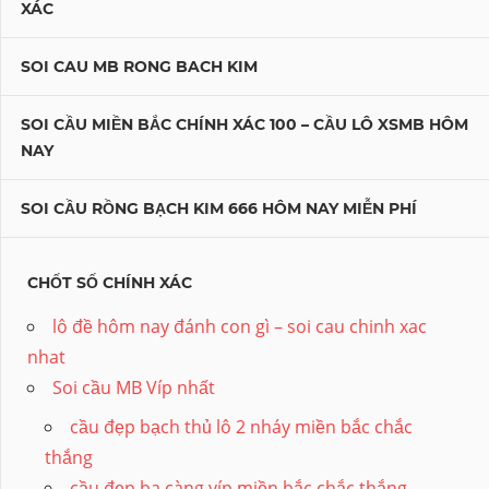
XÁC
SOI CAU MB RONG BACH KIM
SOI CẦU MIỀN BẮC CHÍNH XÁC 100 – CẦU LÔ XSMB HÔM
NAY
SOI CẦU RỒNG BẠCH KIM 666 HÔM NAY MIỄN PHÍ
CHỐT SỐ CHÍNH XÁC
lô đề hôm nay đánh con gì – soi cau chinh xac
nhat
Soi cầu MB Víp nhất
cầu đẹp bạch thủ lô 2 nháy miền bắc chắc
thắng
cầu đẹp ba càng víp miền bắc chắc thắng