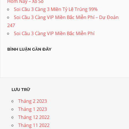
Hôm Nay – Xổ Số
Soi Cầu 3 Càng 3 Miền Tỷ Lệ Trúng 99%
Soi Cầu 3 Càng VIP Miền Bắc Miễn Phí – Dự Đoán
247
Soi Cầu 3 Càng VIP Miền Bắc Miễn Phí
BÌNH LUẬN GẦN ĐÂY
LƯU TRỮ
Tháng 2 2023
Tháng 1 2023
Tháng 12 2022
Tháng 11 2022