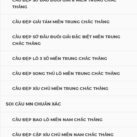
CẦU ĐẸP SỚ ĐẦU ĐUÔI GIẢI 8 MIỀN TRUNG CHẮC
THẮNG
CẦU ĐẸP GIẢI TÁM MIỀN TRUNG CHẮC THẮNG
CẦU ĐẸP SỚ ĐẦU ĐUÔI GIẢI ĐẶC BIỆT MIỀN TRUNG
CHẮC THẮNG
CẦU ĐẸP LÔ 3 SỐ MIỀN TRUNG CHẮC THẮNG
CẦU ĐẸP SONG THỦ LÔ MIỀN TRUNG CHẮC THẮNG
CẦU ĐẸP XÍU CHỦ MIỀN TRUNG CHẮC THẮNG
SOI CẦU MN CHUẨN XÁC
CẦU ĐẸP BAO LÔ MIỀN NAM CHẮC THẮNG
CẦU ĐẸP CẶP XÍU CHỦ MIỀN NAM CHẮC THẮNG