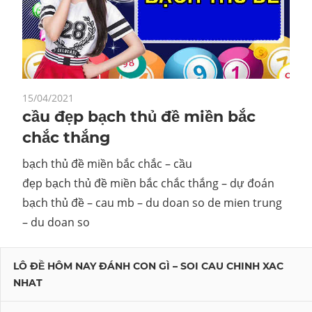
15/04/2021
cầu đẹp bạch thủ đề miền bắc
chắc thắng
bạch thủ đề miền bắc chắc – cầu
đẹp bạch thủ đề miền bắc chắc thắng – dự đoán
bạch thủ đề – cau mb – du doan so de mien trung
– du doan so
LÔ ĐỀ HÔM NAY ĐÁNH CON GÌ – SOI CAU CHINH XAC
NHAT