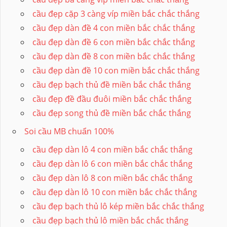
cầu đẹp cặp 3 càng víp miền bắc chắc thắng
cầu đẹp dàn đề 4 con miền bắc chắc thắng
cầu đẹp dàn đề 6 con miền bắc chắc thắng
cầu đẹp dàn đề 8 con miền bắc chắc thắng
cầu đẹp dàn đề 10 con miền bắc chắc thắng
cầu đẹp bạch thủ đề miền bắc chắc thắng
cầu đẹp đề đầu đuôi miền bắc chắc thắng
cầu đẹp song thủ đề miền bắc chắc thắng
Soi cầu MB chuẩn 100%
cầu đẹp dàn lô 4 con miền bắc chắc thắng
cầu đẹp dàn lô 6 con miền bắc chắc thắng
cầu đẹp dàn lô 8 con miền bắc chắc thắng
cầu đẹp dàn lô 10 con miền bắc chắc thắng
cầu đẹp bạch thủ lô kép miền bắc chắc thắng
cầu đẹp bạch thủ lô miền bắc chắc thắng