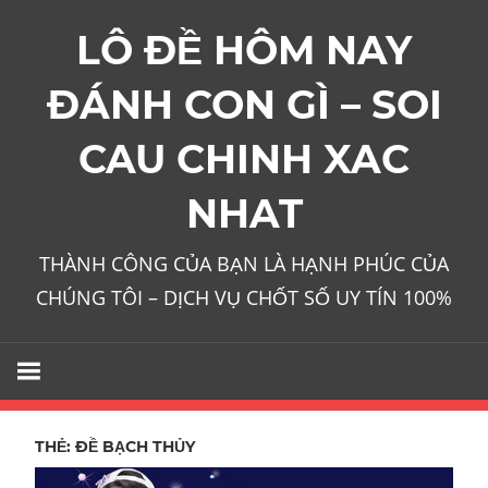
Skip
LÔ ĐỀ HÔM NAY
to
content
ĐÁNH CON GÌ – SOI
CAU CHINH XAC
NHAT
THÀNH CÔNG CỦA BẠN LÀ HẠNH PHÚC CỦA
CHÚNG TÔI – DỊCH VỤ CHỐT SỐ UY TÍN 100%
THẺ:
ĐỀ BẠCH THỦY