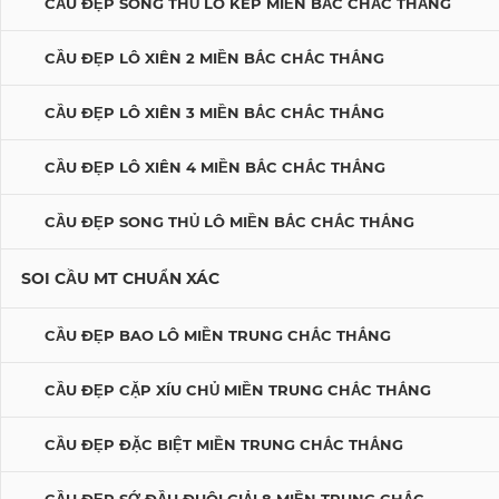
CẦU ĐẸP SONG THỦ LÔ KÉP MIỀN BẮC CHẮC THẮNG
CẦU ĐẸP LÔ XIÊN 2 MIỀN BẮC CHẮC THẮNG
CẦU ĐẸP LÔ XIÊN 3 MIỀN BẮC CHẮC THẮNG
CẦU ĐẸP LÔ XIÊN 4 MIỀN BẮC CHẮC THẮNG
CẦU ĐẸP SONG THỦ LÔ MIỀN BẮC CHẮC THẮNG
SOI CẦU MT CHUẨN XÁC
CẦU ĐẸP BAO LÔ MIỀN TRUNG CHẮC THẮNG
CẦU ĐẸP CẶP XÍU CHỦ MIỀN TRUNG CHẮC THẮNG
CẦU ĐẸP ĐẶC BIỆT MIỀN TRUNG CHẮC THẮNG