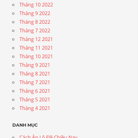
Tháng 10 2022
Tháng 9 2022
Tháng 8 2022
Tháng 7 2022
Tháng 12 2021
Tháng 11 2021
Tháng 10 2021
Tháng 9 2021
Tháng 8 2021
Tháng 7 2021
Tháng 6 2021
Tháng 5 2021
Tháng 4 2021
DANH MỤC
Cách Ăn Lô Đề Chiều Nay