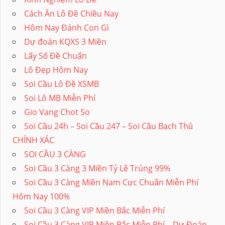
Cách Ăn Lô Đề Chiều Nay
Hôm Nay Đánh Con Gì
Dự đoán KQXS 3 Miền
Lấy Số Đề Chuẩn
Lô Đẹp Hôm Nay
Soi Cầu Lô Đề XSMB
Soi Lô MB Miễn Phí
Gio Vang Chot So
Soi Cầu 24h – Soi Cầu 247 – Soi Cầu Bạch Thủ
CHÍNH XÁC
SOI CẦU 3 CÀNG
Soi Cầu 3 Càng 3 Miền Tỷ Lệ Trúng 99%
Soi Cầu 3 Càng Miền Nam Cực Chuẩn Miễn Phí
Hôm Nay 100%
Soi Cầu 3 Càng VIP Miền Bắc Miễn Phí
Soi Cầu 3 Càng VIP Miền Bắc Miễn Phí – Dự Đoán