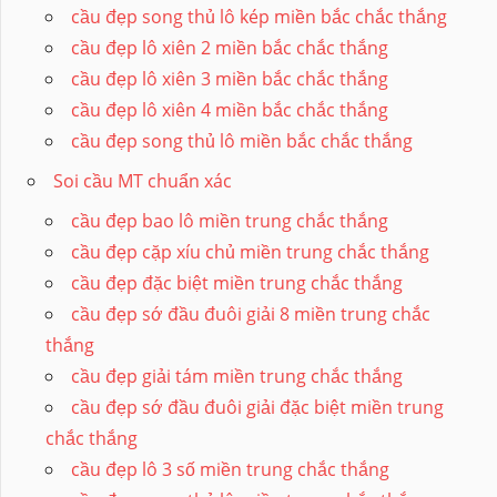
cầu đẹp song thủ lô kép miền bắc chắc thắng
cầu đẹp lô xiên 2 miền bắc chắc thắng
cầu đẹp lô xiên 3 miền bắc chắc thắng
cầu đẹp lô xiên 4 miền bắc chắc thắng
cầu đẹp song thủ lô miền bắc chắc thắng
Soi cầu MT chuẩn xác
cầu đẹp bao lô miền trung chắc thắng
cầu đẹp cặp xíu chủ miền trung chắc thắng
cầu đẹp đặc biệt miền trung chắc thắng
cầu đẹp sớ đầu đuôi giải 8 miền trung chắc
thắng
cầu đẹp giải tám miền trung chắc thắng
cầu đẹp sớ đầu đuôi giải đặc biệt miền trung
chắc thắng
cầu đẹp lô 3 số miền trung chắc thắng