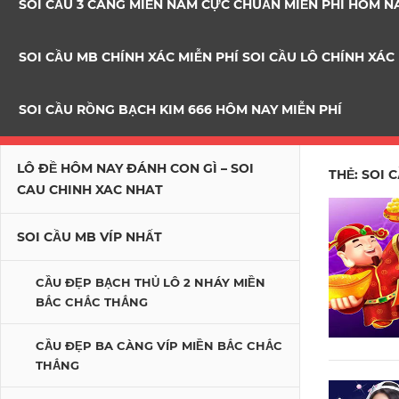
SOI CẦU 3 CÀNG MIỀN NAM CỰC CHUẨN MIỄN PHÍ HÔM N
SOI CẦU MB CHÍNH XÁC MIỄN PHÍ SOI CẦU LÔ CHÍNH XÁC
SOI CẦU RỒNG BẠCH KIM 666 HÔM NAY MIỄN PHÍ
LÔ ĐỀ HÔM NAY ĐÁNH CON GÌ – SOI
THẺ:
SOI 
CAU CHINH XAC NHAT
SOI CẦU MB VÍP NHẤT
CẦU ĐẸP BẠCH THỦ LÔ 2 NHÁY MIỀN
BẮC CHẮC THẮNG
CẦU ĐẸP BA CÀNG VÍP MIỀN BẮC CHẮC
THẮNG