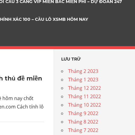
OI CẦU 3 CÀNG VIP MIỀN BẮC MIỄN PHÍ – DỰ ĐOÁN 247
CHÍNH XÁC 100 – CẦU LÔ XSMB HÔM NAY
LƯU TRỮ
Tháng 2 2023
h thủ đề miền
Tháng 1 2023
Tháng 12 2022
Tháng 11 2022
ề hôm nay chốt
Tháng 10 2022
en.com Cách tính lô
Tháng 9 2022
Tháng 8 2022
Tháng 7 2022