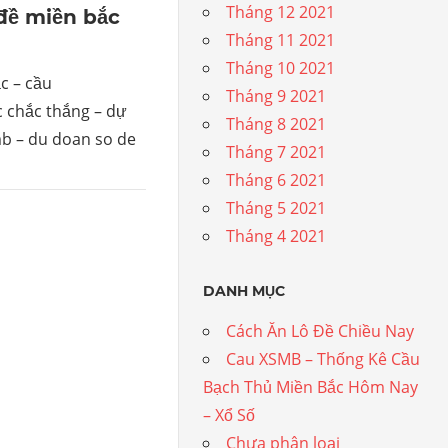
Tháng 12 2021
đề miền bắc
Tháng 11 2021
Tháng 10 2021
c – cầu
Tháng 9 2021
 chắc thắng – dự
Tháng 8 2021
b – du doan so de
Tháng 7 2021
Tháng 6 2021
Tháng 5 2021
Tháng 4 2021
DANH MỤC
Cách Ăn Lô Đề Chiều Nay
Cau XSMB – Thống Kê Cầu
Bạch Thủ Miền Bắc Hôm Nay
– Xổ Số
Chưa phân loại