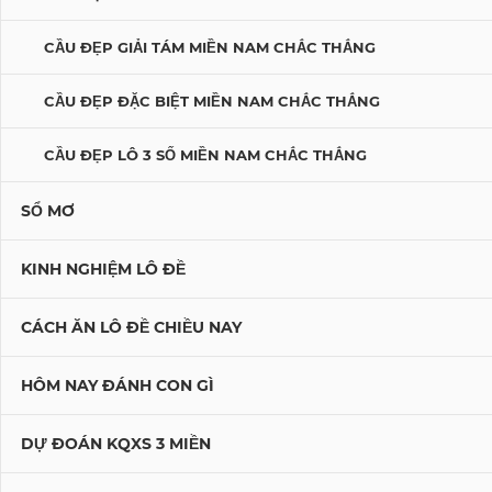
CẦU ĐẸP GIẢI TÁM MIỀN NAM CHẮC THẮNG
CẦU ĐẸP ĐẶC BIỆT MIỀN NAM CHẮC THẮNG
CẦU ĐẸP LÔ 3 SỐ MIỀN NAM CHẮC THẮNG
SỔ MƠ
KINH NGHIỆM LÔ ĐỀ
CÁCH ĂN LÔ ĐỀ CHIỀU NAY
HÔM NAY ĐÁNH CON GÌ
DỰ ĐOÁN KQXS 3 MIỀN