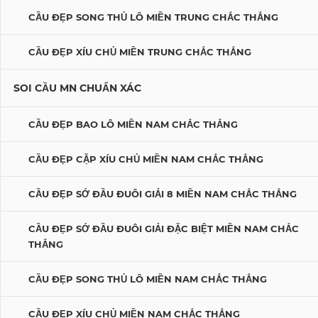
CẦU ĐẸP SONG THỦ LÔ MIỀN TRUNG CHẮC THẮNG
CẦU ĐẸP XÍU CHỦ MIỀN TRUNG CHẮC THẮNG
SOI CẦU MN CHUẨN XÁC
CẦU ĐẸP BAO LÔ MIỀN NAM CHẮC THẮNG
CẦU ĐẸP CẶP XÍU CHỦ MIỀN NAM CHẮC THẮNG
CẦU ĐẸP SỚ ĐẦU ĐUÔI GIẢI 8 MIỀN NAM CHẮC THẮNG
CẦU ĐẸP SỚ ĐẦU ĐUÔI GIẢI ĐẶC BIỆT MIỀN NAM CHẮC
THẮNG
CẦU ĐẸP SONG THỦ LÔ MIỀN NAM CHẮC THẮNG
CẦU ĐẸP XÍU CHỦ MIỀN NAM CHẮC THẮNG