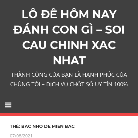
Skip
LÔ ĐỀ HÔM NAY
to
content
ĐÁNH CON GÌ – SOI
CAU CHINH XAC
NHAT
THÀNH CÔNG CỦA BẠN LÀ HẠNH PHÚC CỦA
CHÚNG TÔI – DỊCH VỤ CHỐT SỐ UY TÍN 100%
THẺ:
BAC NHO DE MIEN BAC
07/08/2021