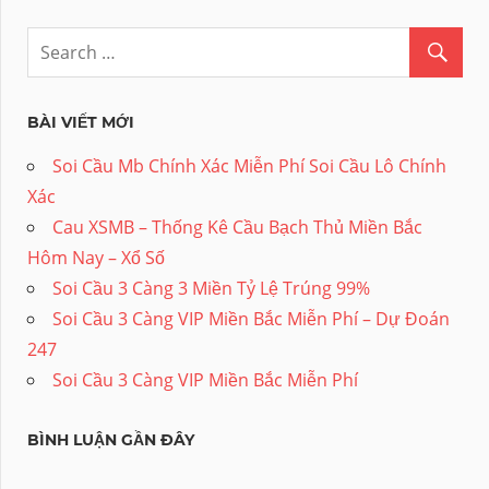
BÀI VIẾT MỚI
Soi Cầu Mb Chính Xác Miễn Phí Soi Cầu Lô Chính
Xác
Cau XSMB – Thống Kê Cầu Bạch Thủ Miền Bắc
Hôm Nay – Xổ Số
Soi Cầu 3 Càng 3 Miền Tỷ Lệ Trúng 99%
Soi Cầu 3 Càng VIP Miền Bắc Miễn Phí – Dự Đoán
247
Soi Cầu 3 Càng VIP Miền Bắc Miễn Phí
BÌNH LUẬN GẦN ĐÂY