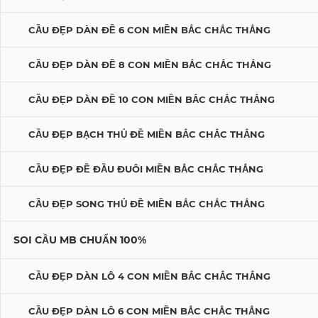
CẦU ĐẸP DÀN ĐỀ 6 CON MIỀN BẮC CHẮC THẮNG
CẦU ĐẸP DÀN ĐỀ 8 CON MIỀN BẮC CHẮC THẮNG
CẦU ĐẸP DÀN ĐỀ 10 CON MIỀN BẮC CHẮC THẮNG
CẦU ĐẸP BẠCH THỦ ĐỀ MIỀN BẮC CHẮC THẮNG
CẦU ĐẸP ĐỀ ĐẦU ĐUÔI MIỀN BẮC CHẮC THẮNG
CẦU ĐẸP SONG THỦ ĐỀ MIỀN BẮC CHẮC THẮNG
SOI CẦU MB CHUẨN 100%
CẦU ĐẸP DÀN LÔ 4 CON MIỀN BẮC CHẮC THẮNG
CẦU ĐẸP DÀN LÔ 6 CON MIỀN BẮC CHẮC THẮNG