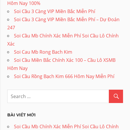
Hôm Nay 100%
Soi Cầu 3 Càng VIP Miền Bắc Miễn Phí
Soi Cầu 3 Càng VIP Miền Bắc Miễn Phí – Dự Đoán
247
Soi Cầu Mb Chính Xác Miễn Phí Soi Cầu Lô Chính
Xác
Soi Cau Mb Rong Bach Kim
Soi Cầu Miền Bắc Chính Xác 100 – Cầu Lô XSMB
Hôm Nay
Soi Cầu Rồng Bạch Kim 666 Hôm Nay Miễn Phí
BÀI VIẾT MỚI
Soi Cầu Mb Chính Xác Miễn Phí Soi Cầu Lô Chính