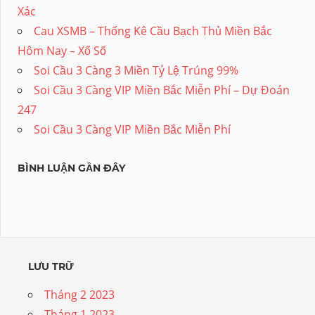
Xác
Cau XSMB – Thống Kê Cầu Bạch Thủ Miền Bắc
Hôm Nay – Xổ Số
Soi Cầu 3 Càng 3 Miền Tỷ Lệ Trúng 99%
Soi Cầu 3 Càng VIP Miền Bắc Miễn Phí – Dự Đoán
247
Soi Cầu 3 Càng VIP Miền Bắc Miễn Phí
BÌNH LUẬN GẦN ĐÂY
LƯU TRỮ
Tháng 2 2023
Tháng 1 2023