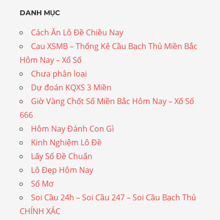
DANH MỤC
Cách Ăn Lô Đề Chiều Nay
Cau XSMB – Thống Kê Cầu Bạch Thủ Miền Bắc
Hôm Nay – Xổ Số
Chưa phân loại
Dự đoán KQXS 3 Miền
Giờ Vàng Chốt Số Miền Bắc Hôm Nay – Xổ Số
666
Hôm Nay Đánh Con Gì
Kinh Nghiệm Lô Đề
Lấy Số Đề Chuẩn
Lô Đẹp Hôm Nay
Sổ Mơ
Soi Cầu 24h – Soi Cầu 247 – Soi Cầu Bạch Thủ
CHÍNH XÁC