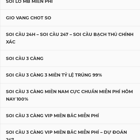
SOI LÔ MB MIỄN PHÍ
GIO VANG CHOT SO
SOI CẦU 24H – SOI CẦU 247 – SOI CẦU BẠCH THỦ CHÍNH
XÁC
SOI CẦU 3 CÀNG
SOI CẦU 3 CÀNG 3 MIỀN TỶ LỆ TRÚNG 99%
SOI CẦU 3 CÀNG MIỀN NAM CỰC CHUẨN MIỄN PHÍ HÔM
NAY 100%
SOI CẦU 3 CÀNG VIP MIỀN BẮC MIỄN PHÍ
SOI CẦU 3 CÀNG VIP MIỀN BẮC MIỄN PHÍ – DỰ ĐOÁN
247