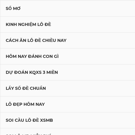
SỔ MƠ
KINH NGHIỆM LÔ ĐỀ
CÁCH ĂN LÔ ĐỀ CHIỀU NAY
HÔM NAY ĐÁNH CON GÌ
DỰ ĐOÁN KQXS 3 MIỀN
LẤY SỐ ĐỀ CHUẨN
LÔ ĐẸP HÔM NAY
SOI CẦU LÔ ĐỀ XSMB