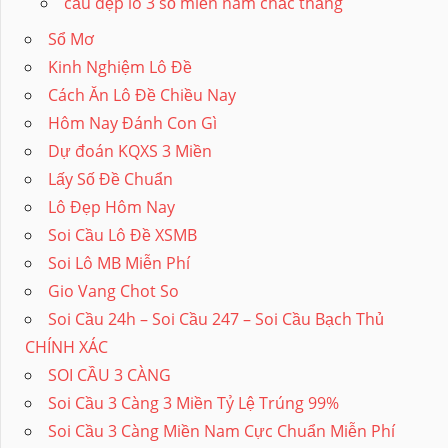
cầu đẹp lô 3 số miền nam chắc thắng
Sổ Mơ
Kinh Nghiệm Lô Đề
Cách Ăn Lô Đề Chiều Nay
Hôm Nay Đánh Con Gì
Dự đoán KQXS 3 Miền
Lấy Số Đề Chuẩn
Lô Đẹp Hôm Nay
Soi Cầu Lô Đề XSMB
Soi Lô MB Miễn Phí
Gio Vang Chot So
Soi Cầu 24h – Soi Cầu 247 – Soi Cầu Bạch Thủ
CHÍNH XÁC
SOI CẦU 3 CÀNG
Soi Cầu 3 Càng 3 Miền Tỷ Lệ Trúng 99%
Soi Cầu 3 Càng Miền Nam Cực Chuẩn Miễn Phí