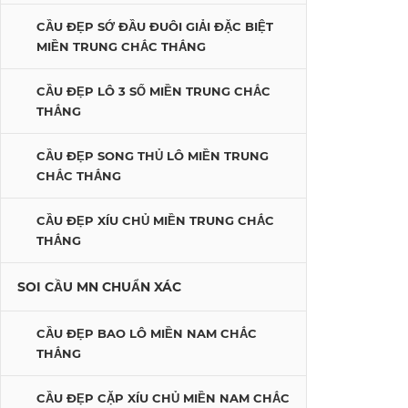
CẦU ĐẸP SỚ ĐẦU ĐUÔI GIẢI ĐẶC BIỆT
MIỀN TRUNG CHẮC THẮNG
CẦU ĐẸP LÔ 3 SỐ MIỀN TRUNG CHẮC
THẮNG
CẦU ĐẸP SONG THỦ LÔ MIỀN TRUNG
CHẮC THẮNG
CẦU ĐẸP XÍU CHỦ MIỀN TRUNG CHẮC
THẮNG
SOI CẦU MN CHUẨN XÁC
CẦU ĐẸP BAO LÔ MIỀN NAM CHẮC
THẮNG
CẦU ĐẸP CẶP XÍU CHỦ MIỀN NAM CHẮC