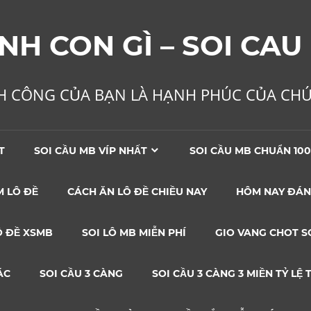
H CON GÌ – SOI CAU
 CÔNG CỦA BẠN LÀ HẠNH PHÚC CỦA CHÚNG
T
SOI CẦU MB VÍP NHẤT
SOI CẦU MB CHUẨN 10
M LÔ ĐỀ
CÁCH ĂN LÔ ĐỀ CHIỀU NAY
HÔM NAY ĐÁN
Ô ĐỀ XSMB
SOI LÔ MB MIỄN PHÍ
GIO VANG CHOT S
ÁC
SOI CẦU 3 CÀNG
SOI CẦU 3 CÀNG 3 MIỀN TỶ LỆ