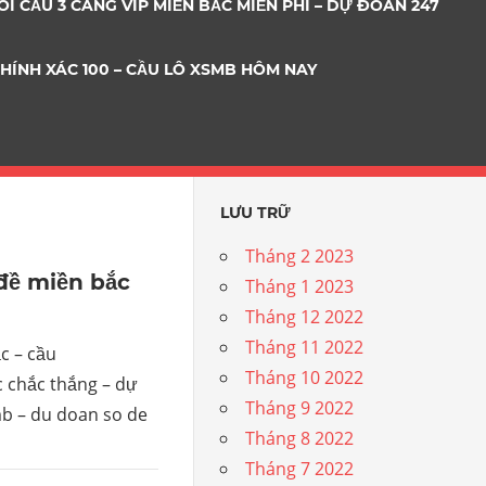
OI CẦU 3 CÀNG VIP MIỀN BẮC MIỄN PHÍ – DỰ ĐOÁN 247
CHÍNH XÁC 100 – CẦU LÔ XSMB HÔM NAY
LƯU TRỮ
Tháng 2 2023
đề miền bắc
Tháng 1 2023
Tháng 12 2022
Tháng 11 2022
c – cầu
Tháng 10 2022
 chắc thắng – dự
Tháng 9 2022
b – du doan so de
Tháng 8 2022
Tháng 7 2022